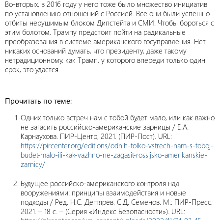
Во-вторых, в 2016 году у него тоже было множество инициатив
по установлению отношений с Россией. Все они были успешно
отбиты нерушимым блоком Дипстейта и СМИ. Чтобы бороться с
этим болотом, Трампу предстоит пойти на радикальные
преобразования в системе американского госуправления. Нет
никаких оснований думать, что президенту, даже такому
нетрадиционному, как Трамп, у которого впереди только один
срок, это удастся.
Прочитать по теме:
Одних только встреч нам с тобой будет мало, или как важно
не загасить российско-американские зарницы / Е.А.
Карнаухова. ПИР-Центр, 2021. (ПИР-Пост). URL:
https://pircenter.org/editions/odnih-tolko-vstrech-nam-s-toboj-
budet-malo-ili-kak-vazhno-ne-zagasit-rossijsko-amerikanskie-
zarnicy/
Будущее российско-американского контроля над
вооружениями: принципы взаимодействия и новые
подходы / Ред. Н.С. Дегтярёв, С.Д. Семенов. М.: ПИР-Пресс,
2021. – 18 с. – (Серия «Индекс Безопасности»). URL: