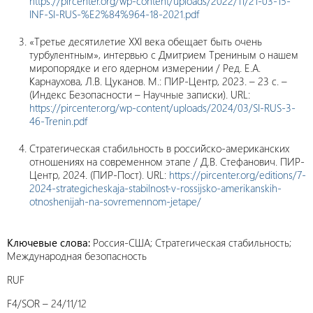
https://pircenter.org/wp-content/uploads/2022/11/21-03-15-
INF-SI-RUS-%E2%84%964-18-2021.pdf
«Третье десятилетие XXI века обещает быть очень
турбулентным», интервью с Дмитрием Трениным о нашем
миропорядке и его ядерном измерении / Ред. Е.А.
Карнаухова, Л.В. Цуканов. М.: ПИР-Центр, 2023. – 23 с. –
(Индекс Безопасности – Научные записки). URL:
https://pircenter.org/wp-content/uploads/2024/03/SI-RUS-3-
46-Trenin.pdf
Стратегическая стабильность в российско-американских
отношениях на современном этапе / Д.В. Стефанович. ПИР-
Центр, 2024. (ПИР-Пост). URL:
https://pircenter.org/editions/7-
2024-strategicheskaja-stabilnost-v-rossijsko-amerikanskih-
otnoshenijah-na-sovremennom-jetape/
Ключевые слова:
Россия-США; Стратегическая стабильность;
Международная безопасность
RUF
F4/SOR – 24/11/12