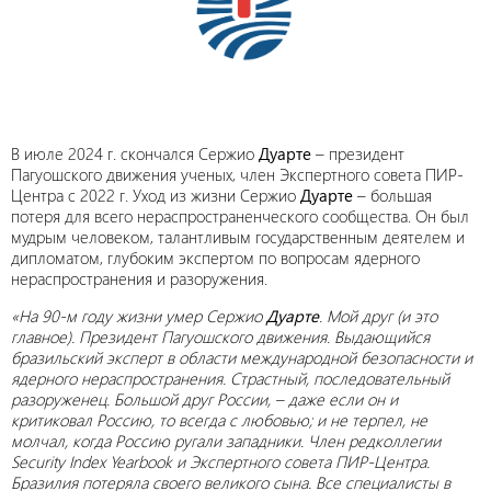
В июле 2024 г. скончался Сержио
Дуарте
– президент
Пагуошского движения ученых, член Экспертного совета ПИР-
Центра с 2022 г. Уход из жизни Сержио
Дуарте
– большая
потеря для всего нераспространенческого сообщества. Он был
мудрым человеком, талантливым государственным деятелем и
дипломатом, глубоким экспертом по вопросам ядерного
нераспространения и разоружения.
«На 90-м году жизни умер Сержио
Дуарте
. Мой друг (и это
главное). Президент Пагуошского движения. Выдающийся
бразильский эксперт в области международной безопасности и
ядерного нераспространения. Страстный, последовательный
разоруженец. Большой друг России, – даже если он и
критиковал Россию, то всегда с любовью; и не терпел, не
молчал, когда Россию ругали западники. Член редколлегии
Security Index Yearbook и Экспертного совета ПИР-Центра.
Бразилия потеряла своего великого сына. Все специалисты в