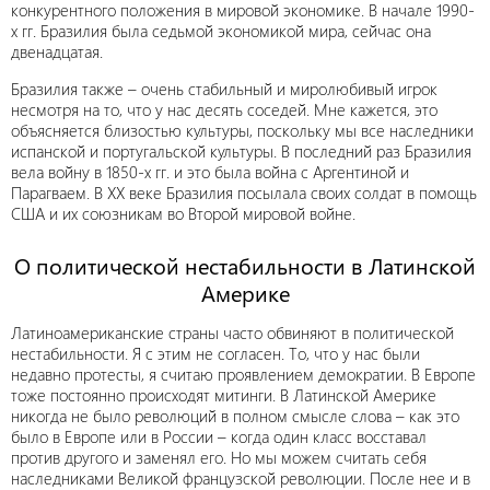
конкурентного положения в мировой экономике. В начале 1990-
х гг. Бразилия была седьмой экономикой мира, сейчас она
двенадцатая.
Бразилия также – очень стабильный и миролюбивый игрок
несмотря на то, что у нас десять соседей. Мне кажется, это
объясняется близостью культуры, поскольку мы все наследники
испанской и португальской культуры. В последний раз Бразилия
вела войну в 1850-х гг. и это была война с Аргентиной и
Парагваем. В XX веке Бразилия посылала своих солдат в помощь
США и их союзникам во Второй мировой войне.
О политической нестабильности в Латинской
Америке
Латиноамериканские страны часто обвиняют в политической
нестабильности. Я с этим не согласен. То, что у нас были
недавно протесты, я считаю проявлением демократии. В Европе
тоже постоянно происходят митинги. В Латинской Америке
никогда не было революций в полном смысле слова – как это
было в Европе или в России – когда один класс восставал
против другого и заменял его. Но мы можем считать себя
наследниками Великой французской революции. После нее и в