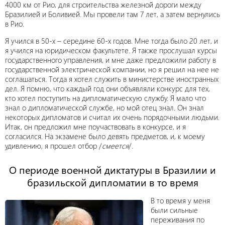
4000 км от Рио, для строительства железной дороги между
Бразилией и Боливией. Мы провели там 7 лет, а затем вернулись
в Рио.
Я учился в 50-х – середине 60-х годов. Мне тогда было 20 лет, и
я учился на юридическом факультете. Я также прослушал курсы
государственного управления, и мне даже предложили работу в
государственной электрической компании, но я решил на нее не
соглашаться. Тогда я хотел служить в министерстве иностранных
дел. Я помню, что каждый год они объявляли конкурс для тех,
кто хотел поступить на дипломатическую службу. Я мало что
знал о дипломатической службе, но мой отец знал. Он знал
некоторых дипломатов и считал их очень порядочными людьми.
Итак, он предложил мне поучаствовать в конкурсе, и я
согласился. На экзамене было девять предметов, и, к моему
удивлению, я прошел отбор /
смеется
/.
О периоде военной диктатуры в Бразилии и
бразильской дипломатии в то время
В то время у меня
были сильные
переживания по