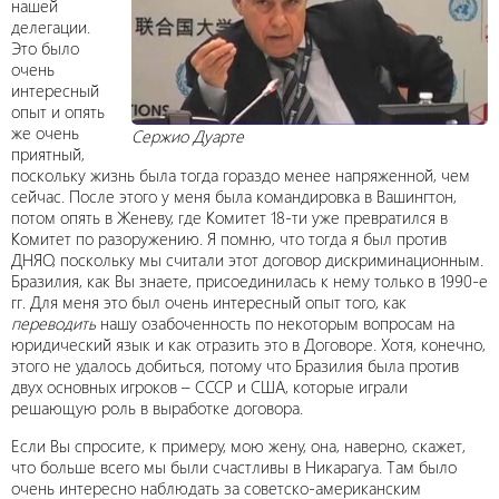
нашей
делегации.
Это было
очень
интересный
опыт и опять
же очень
Сержио Дуарте
приятный,
поскольку жизнь была тогда гораздо менее напряженной, чем
сейчас. После этого у меня была командировка в Вашингтон,
потом опять в Женеву, где Комитет 18-ти уже превратился в
Комитет по разоружению. Я помню, что тогда я был против
ДНЯО, поскольку мы считали этот договор дискриминационным.
Бразилия, как Вы знаете, присоединилась к нему только в 1990-е
гг. Для меня это был очень интересный опыт того, как
переводить
нашу озабоченность по некоторым вопросам на
юридический язык и как отразить это в Договоре. Хотя, конечно,
этого не удалось добиться, потому что Бразилия была против
двух основных игроков – СССР и США, которые играли
решающую роль в выработке договора.
Если Вы спросите, к примеру, мою жену, она, наверно, скажет,
что больше всего мы были счастливы в Никарагуа. Там было
очень интересно наблюдать за советско-американским