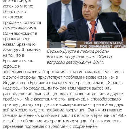
демонстрирует
успех во многих
областях, но
некоторые
проблемы остаются
патологическими.
Один экономист в
прошлом веке
назвал Бразилию
Белиндией
, намекая
Сержио Дуарте в период работы
на то, что в
Высоким представителем ООН по
Бразилии очень
вопросам разоружения
,
2011 г.
хорошо и
эффективно развита бюрократическая система, как в Бельгии, а
с другой стороны, присутствует проблема неравенства, как в
Индии. Север Бразилии гораздо менее развит, чем юг. Я очень
надеюсь, что следующим поколениям удастся выровнять
распределение благ в обществе, это позволит решить и другие
проблемы. Мне кажется, что это, например, и способствовало
приходу диктатур в ряде латиноамериканских стран в Холодную
войну. Кроме того, это проблема коррупции. Одним из главных
обещаний военных, которые пришли к власти в Бразилии в 1960-
е гг., было обещание искоренить коррупцию. У нас также есть
серьезные проблемы с экологией, с сохранением