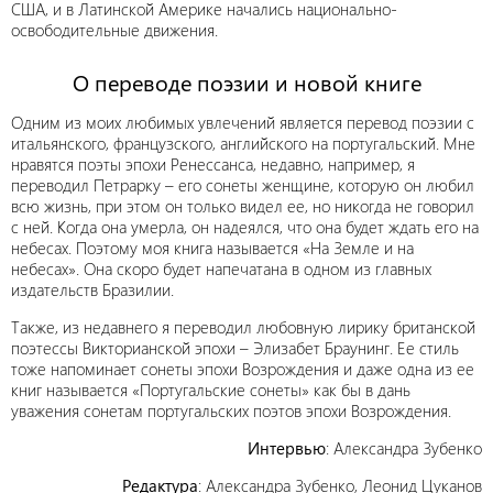
США, и в Латинской Америке начались национально-
освободительные движения.
О переводе поэзии и новой книге
Одним из моих любимых увлечений является перевод поэзии с
итальянского, французского, английского на португальский. Мне
нравятся поэты эпохи Ренессанса, недавно, например, я
переводил Петрарку – его сонеты женщине, которую он любил
всю жизнь, при этом он только видел ее, но никогда не говорил
с ней. Когда она умерла, он надеялся, что она будет ждать его на
небесах. Поэтому моя книга называется «На Земле и на
небесах». Она скоро будет напечатана в одном из главных
издательств Бразилии.
Также, из недавнего я переводил любовную лирику британской
поэтессы Викторианской эпохи – Элизабет Браунинг. Ее стиль
тоже напоминает сонеты эпохи Возрождения и даже одна из ее
книг называется «Португальские сонеты» как бы в дань
уважения сонетам португальских поэтов эпохи Возрождения.
Интервью
: Александра Зубенко
Редактура
: Александра Зубенко, Леонид Цуканов