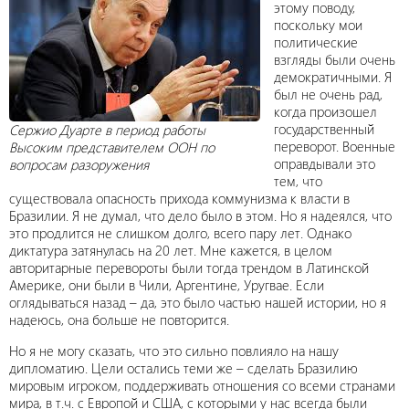
этому поводу,
поскольку мои
политические
взгляды были очень
демократичными. Я
был не очень рад,
когда произошел
государственный
Сержио Дуарте в период работы
переворот. Военные
Высоким представителем ООН по
оправдывали это
вопросам разоружения
тем, что
существовала опасность прихода коммунизма к власти в
Бразилии. Я не думал, что дело было в этом. Но я надеялся, что
это продлится не слишком долго, всего пару лет. Однако
диктатура затянулась на 20 лет. Мне кажется, в целом
авторитарные перевороты были тогда трендом в Латинской
Америке, они были в Чили, Аргентине, Уругвае. Если
оглядываться назад – да, это было частью нашей истории, но я
надеюсь, она больше не повторится.
Но я не могу сказать, что это сильно повлияло на нашу
дипломатию. Цели остались теми же – сделать Бразилию
мировым игроком, поддерживать отношения со всеми странами
мира, в т.ч. с Европой и США, с которыми у нас всегда были