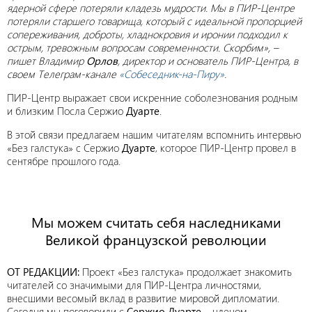
ядерной сфере потеряли кладезь мудрости. Мы в ПИР-Центре
потеряли старшего товарища, который с идеальной пропорцией
сопереживания, доброты, хладнокровия и иронии подходил к
острым, тревожным вопросам современности. Скорбим», –
пишет Владимир
Орлов
, директор и основатель ПИР-Центра, в
своем Телеграм-канале
«Собеседник-на-Пиру»
.
ПИР-Центр выражает свои искренние соболезнования родным
и близким Посла Сержио
Дуарте
.
В этой связи предлагаем нашим читателям вспомнить интервью
«Без галстука» с Сержио
Дуарте
, которое ПИР-Центр провел в
сентябре прошлого года.
Мы можем считать себя наследниками
Великой французской революции
ОТ РЕДАКЦИИ:
Проект «Без галстука» продолжает знакомить
читателей со значимыми для ПИР-Центра личностями,
внесшими весомый вклад в развитие мировой дипломатии.
Сегодня мы поговорили с
Сержио Дуарте
– членом