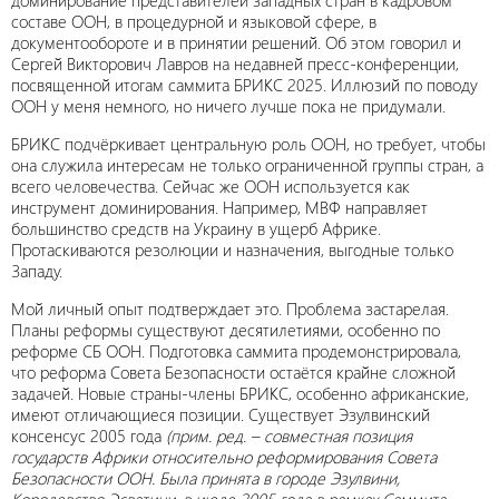
доминирование представителей западных стран в кадровом
составе ООН, в процедурной и языковой сфере, в
документообороте и в принятии решений. Об этом говорил и
Сергей Викторович Лавров на недавней пресс-конференции,
посвященной итогам саммита БРИКС 2025. Иллюзий по поводу
ООН у меня немного, но ничего лучше пока не придумали.
БРИКС подчёркивает центральную роль ООН, но требует, чтобы
она служила интересам не только ограниченной группы стран, а
всего человечества. Сейчас же ООН используется как
инструмент доминирования. Например, МВФ направляет
большинство средств на Украину в ущерб Африке.
Протаскиваются резолюции и назначения, выгодные только
Западу.
Мой личный опыт подтверждает это. Проблема застарелая.
Планы реформы существуют десятилетиями, особенно по
реформе СБ ООН. Подготовка саммита продемонстрировала,
что реформа Совета Безопасности остаётся крайне сложной
задачей. Новые страны-члены БРИКС, особенно африканские,
имеют отличающиеся позиции. Существует Эзулвинский
консенсус 2005 года
(прим. ред. – совместная позиция
государств Африки относительно реформирования Совета
Безопасности ООН. Была принята в городе Эзулвини,