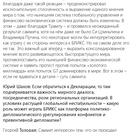
благодаря даже такой реакции – продемонстрировал
исключительную сплочённость и выражение единого мнения
мира о том, что нынешняя система глобального управления и
финансово-экономическая система должны быть изменены. В
этом – даже благодаря Трампу – и проявился неожиданный
результат саммита, хотя на нём даже не было Си Цзиньпина и
Владимира Путина, что некоторые могли бы интерпретировать
как утрату с их стороны интереса к БРИКС. Но на самом деле это
не так. Это важный шаг вперёд – выразить консолидированное
мнение всего развивающегося, быстрорастущего мира,
противопоставить его нынешней финансово-экономической
системе и заявить протест против попыток «золотого
миллиарда» или попыток G7 доминировать в мире. Вот в этом –
если не вдаваться в детали – суть саммита.
Юрий Шахов: Если обратиться к Декларации, то там
подчёркивается важность мирного диалога,
посредничества, роли региональных организаций. В
условиях растущей глобальной нестабильности – какую
роль может играть БРИКС как платформа политико-
дипломатического урегулирования конфликтов и
превентивной дипломатии?
Георгий
Толорая:
Саммит интересен тем, что он проходил