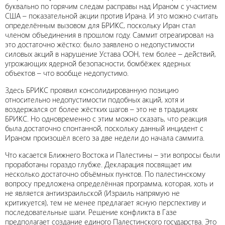
буквально по горячим следам расправы над Ираном с участием
США – показательной акции против Ирана. И это можно считать
определённым вызовом для БРИКС, поскольку Иран стал
членом объединения в прошлом году. Саммит отреагировал на
это достаточно жёстко: было заявлено о недопустимости
силовых акций в нарушение Устава ООН, тем более – действий,
угрожающих ядерной безопасности, бомбёжек ядерных
объектов – что вообще недопустимо.
Здесь БРИКС проявил консолидированную позицию
относительно недопустимости подобных акций, хотя и
воздержался от более жёстких шагов – это не в традициях
БРИКС. Но одновременно с этим можно сказать, что реакция
была достаточно спонтанной, поскольку данный инцидент с
Ираном произошёл всего за две недели до начала саммита.
Что касается Ближнего Востока и Палестины – эти вопросы были
проработаны гораздо глубже. Декларация посвящает им
несколько достаточно объёмных пунктов. По палестинскому
вопросу предложена определённая программа, которая, хоть и
не является антиизраильской (Израиль напрямую не
критикуется), тем не менее предлагает ясную перспективу и
последовательные шаги. Решение конфликта в Газе
предполагает создание единого Палестинского государства. Это