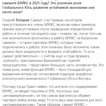
саммите БРИКС в 2025 году? Это усиление роли
Глобального Юга, развитие устойчивой экономики или
нечто иное?
Георгий
Толорая:
Саммит стал первым, на котором
присутствовали все члены БРИКС, включая новых принятых,
причём присутствовали после проведения определённой
работы в течение последнего года – скажем так, после того как
они окончательно включились в работу БРИКС на Казанском
саммите, – а также партнёры БРИКС, которые тоже
подключились к работе, хотя поначалу было непонятно, какие
должны быть модальности и форматы этой работы. То есть
саммит действительно – с учётом ещё и стран формата
«outreach», приглашённых Бразилией как страной-
председателем – представлял большую часть человечества. Это
новая роль, новая функция БРИКС – быть площадкой для
выражения интересов, согласования подходов, выработки
консенсусного мнения всего Глобального Юга и Востока.
Поэтому, когда Трамп заявил, что для всех, кто поддерживает
БРИКС, он вводит пошлины в 10%, поскольку они
«антиамериканские», он тем самым фактически объявил
торговую войну всему миру. То есть весь мир оказался для него
«антиамериканским». Таким образом, саммит БРИКС –