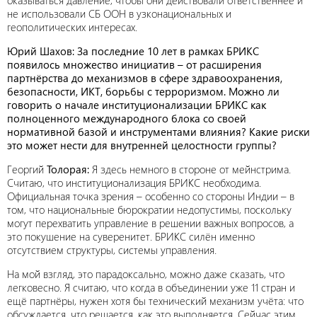
оказываться давление, чтобы они действовали ответственнее и
не использовали СБ ООН в узконациональных и
геополитических интересах.
Юрий Шахов: За последние 10 лет в рамках БРИКС
появилось множество инициатив – от расширения
партнёрства до механизмов в сфере здравоохранения,
безопасности, ИКТ, борьбы с терроризмом. Можно ли
говорить о начале институционализации БРИКС как
полноценного международного блока со своей
нормативной базой и инструментами влияния? Какие риски
это может нести для внутренней целостности группы?
Георгий
Толорая:
Я здесь немного в стороне от мейнстрима.
Считаю, что институционализация БРИКС необходима.
Официальная точка зрения – особенно со стороны Индии – в
том, что национальные бюрократии недопустимы, поскольку
могут перехватить управление в решении важных вопросов, а
это покушение на суверенитет. БРИКС силён именно
отсутствием структуры, системы управления.
На мой взгляд, это парадоксально, можно даже сказать, что
легковесно. Я считаю, что когда в объединении уже 11 стран и
ещё партнёры, нужен хотя бы технический механизм учёта: что
обсуждается, что решается, как это выполняется. Сейчас этим