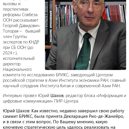
вызовы и
перспективах
реформы Совбеза
ООН рассказывает
Георгий Давидович
Толорая – бывший
член Группы
экспертов по КНДР
при СБ ООН (до
2024 г.),
исполнительный
директор
Национального
комитета по исследованию БРИКС, заведующий Центром
российской стратегии в Азии Института экономики РАН, главный
научный сотрудник Института Китая и современной Азии РАН.
Интервью провёл Юрий
Шахов
, редактор блока «Информация и
цифровые коммуникации» ПИР-Центра.
Юрий Шахов: Как известно, недавно завершил свою работу
саммит БРИКС, была принята Декларация Рио-де-Жанейро,
и в связи с этим вопрос. По Вашему мнению, какую
ключевую стратегическую цель удалось реализовать на