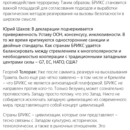
противодействия терроризму. Таким образом, БРИКС становится
важной площадкой для согласования подходов и выработки
практических методов реагирования на вызовы безопасности в
широком смысле.
Юрий Шахов: В декларации подчеркивается
приверженность Уставу ООН, консенсусу, инклюзивности. В
то же время критикуются односторонние санкции и
двойные стандарты. Как странам БРИКС удаётся
балансировать между стремлением к многополярности и
необходимостью кооперации с традиционными западными
центрами силы – G7, ЕС, НАТО, США?
Георгий
Толорая:
Уже после саммита, реагируя на высказывания
Трампа, было ещё раз чётко заявлено – в том числе и Кремлём
– что БРИКС не является антизападной платформой. БРИКС не
направлен против кого-то. Только безумец может сознательно
противостоять Западу просто потому, что это Запад. Никто не
собирается исключать западную цивилизацию из современного
мира, представляющего собой концерт цивилизаций.
Страны БРИКС – цивилизации, которые они представляют –
тесно связаны с Западом культурно, исторически,
технологически, а также в рыночных отношениях. Это