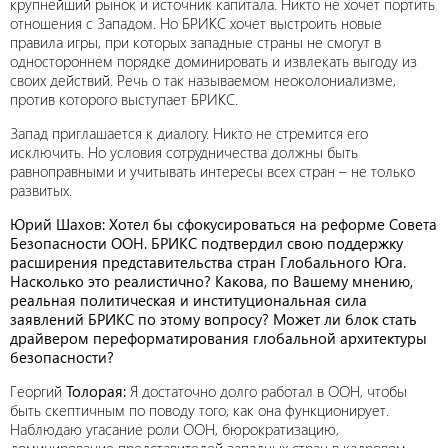
крупнейший рынок и источник капитала. Никто не хочет портить
отношения с Западом. Но БРИКС хочет выстроить новые
правила игры, при которых западные страны не смогут в
одностороннем порядке доминировать и извлекать выгоду из
своих действий. Речь о так называемом неоколониализме,
против которого выступает БРИКС.
Запад приглашается к диалогу. Никто не стремится его
исключить. Но условия сотрудничества должны быть
равноправными и учитывать интересы всех стран – не только
развитых.
Юрий Шахов: Хотел бы сфокусироваться на реформе Совета
Безопасности ООН. БРИКС подтвердил свою поддержку
расширения представительства стран Глобального Юга.
Насколько это реалистично? Какова, по Вашему мнению,
реальная политическая и институциональная сила
заявлений БРИКС по этому вопросу? Может ли блок стать
драйвером переформатирования глобальной архитектуры
безопасности?
Георгий
Толорая:
Я достаточно долго работал в ООН, чтобы
быть скептичным по поводу того, как она функционирует.
Наблюдаю угасание роли ООН, бюрократизацию,