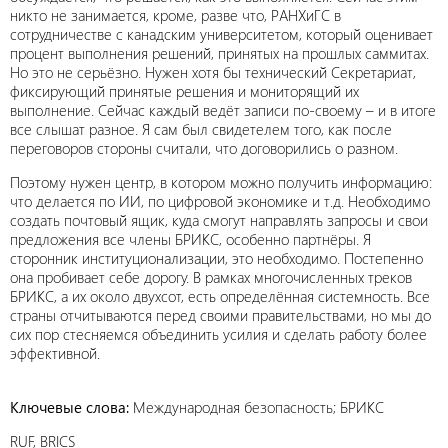
никто не занимается, кроме, разве что, РАНХиГС в
сотрудничестве с канадским университетом, который оценивает
процент выполнения решений, принятых на прошлых саммитах.
Но это не серьёзно. Нужен хотя бы технический Секретариат,
фиксирующий принятые решения и мониторящий их
выполнение. Сейчас каждый ведёт записи по-своему – и в итоге
все слышат разное. Я сам был свидетелем того, как после
переговоров стороны считали, что договорились о разном.
Поэтому нужен центр, в котором можно получить информацию:
что делается по ИИ, по цифровой экономике и т.д. Необходимо
создать почтовый ящик, куда смогут направлять запросы и свои
предложения все члены БРИКС, особенно партнёры. Я
сторонник институционализации, это необходимо. Постепенно
она пробивает себе дорогу. В рамках многочисленных треков
БРИКС, а их около двухсот, есть определённая системность. Все
страны отчитываются перед своими правительствами, но мы до
сих пор стесняемся объединить усилия и сделать работу более
эффективной.
Ключевые слова:
Международная безопасность; БРИКС
RUF, BRICS