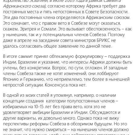
Королевство Эсватини, в июле 2005 года в рамках Саммита
Африканского союза),
согласно которому Африка требует два
постоянных места и пять непостоянных в Совете Безопасности.
Эти два постоянных члена определяются Африканским союзом.
Это означает, что с правом вето в Совбезе могут оказаться,
скажем, Эритрея и Сомали. Это вызывает обеспокоенность – как
у нынешних, так и у потенциальных членов Совбеза. Поэтому
даже в апреле на заседании совета министров БРИКС не
удалось согласовать общее заявление по данной теме.
В итоге саммит принял обтекаемую формулировку – поддержка
Индии, Бразилии и указание, что интересы Африки должны быть
учтены, без конкретики. Вопрос, по сути, отложен. И западные
члены Совбеза также не хотят изменений, они лоббируют
Японию и Германию, что неприемлемо, тем более в нынешней
непростой ситуации. Консенсуса пока нет.
В одной из моих статей я упомянул, например, о наличии
концепции создания категории полупостоянных членов –
избираемых на 10-15 лет без права вето, хотя это не
удовлетворяет амбиции Бразилии и Индии. Обсуждаются и
другие варианты, их довольно много. Однако пока не вижу
перспективы реформы Совбеза в обозримом будущем. Но это
не значит, что нужно смириться – на нынешних членов должно