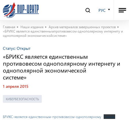
РУС
Главная
Наши издания
Архив материалов завершенных проектов
«БРИКС является единственнымпротивовесом однополярному интернету и
однополярной экономическойсистеме»
Статус:
Открыт
«БРИКС является единственным
противовесом однополярному интернету и
однополярной экономической
системе»
1 апреля 2015
КИБЕРБЕЗОПАСНОСТЬ
БРИКС-является-единственным-противовесом-однополярному
Скачать