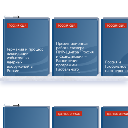
РОССИЯ-США
РОССИЯ-США
РОССИЯ-США
Презентационная
работа стажера
Германия и процесс
ПИР-Центра “Россия
ликвидации
и Скандинавия –
избыточных
Расширение
ядерных
Россия и
программы
вооружений в
Глобальное
Глобального
России
партнерство
партнерства”
ЯДЕРНОЕ ОРУЖИЕ
ЯДЕРНОЕ ОРУЖИ