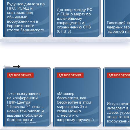
Будущее диалога по
ПРО, РСМД и
Договор между РФ
контролю над
и США о мерах по
обычными
дальнейшему
вооружениями в
сокращению и
Глоссарий 
Европе в свете
ограничению СНВ
ядерных те
итогов Варшавского
(СНВ-3)
“ядерной пя
саммита НАТО
ЯДЕРНОЕ ОРУЖИЕ
ЯДЕРНОЕ ОРУЖИЕ
ЯДЕРНОЕ ОРУЖИ
Текст выступления
«Мюллер
на конференции
бессмертен, как
ПИР-Центра
бессмертен в этом
Искусствен
“Повестка 21 века –
мире сыск». Эти
интеллект в
новые технологии и
слова можно
сфере: угро
вызовы глобальной
отнести и к
новая гонка
безопасности”,
ядерному оружию.”:
вооружений
сессия 4: САС￼
председатель
Совета ПИР-Центра