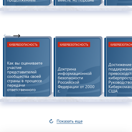
пленарная се
кибербезопа
КИБЕРБЕЗОПАСНОСТЬ
КИБЕРБЕЗОПАСНОСТЬ
КИБЕРБЕЗОПАС
Как вы оцениваете
Достижение
участие
Доктрина
поддержани
представителей
информационной
превосходст
сообщества своей
безопасности
киберпростр
страны в процессе
Российской
Руководство
передачи
Федерации от 2000
Киберкоман
ответственного
г.
США
управления
функциями IANA?
Показать еще