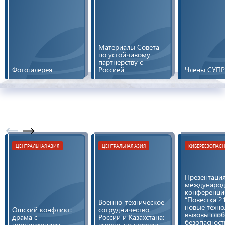
Материалы Совета
по устойчивому
партнерству с
Фотогалерея
Россией
Члены СУПР
ЦЕНТРАЛЬНАЯ АЗИЯ
ЦЕНТРАЛЬНАЯ АЗИЯ
КИБЕРБЕЗОПАС
Презентация
междунаро
конференци
“Повестка 21
Военно-техническое
новые техно
Ошский конфликт:
сотрудничество
вызовы гло
драма с
России и Казахстана:
безопасност
продолжением
вместе, но порознь