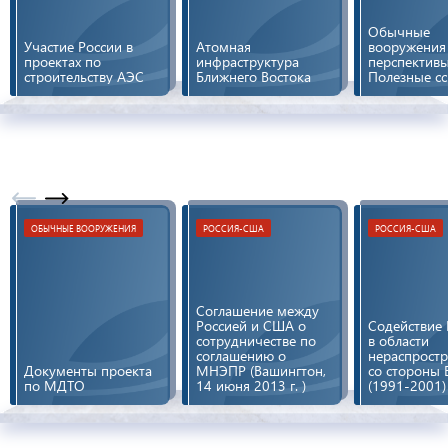
Обычные
Участие России в
Атомная
вооружения
проектах по
инфраструктура
перспектив
строительству АЭС
Ближнего Востока
Полезные с
ОБЫЧНЫЕ ВООРУЖЕНИЯ
РОССИЯ-США
РОССИЯ-США
Соглашение между
Россией и США о
Содействие 
сотрудничестве по
в области
соглашению о
нераспрост
Документы проекта
МНЭПР (Вашингтон,
со стороны 
по МДТО
14 июня 2013 г. )
(1991-2001)