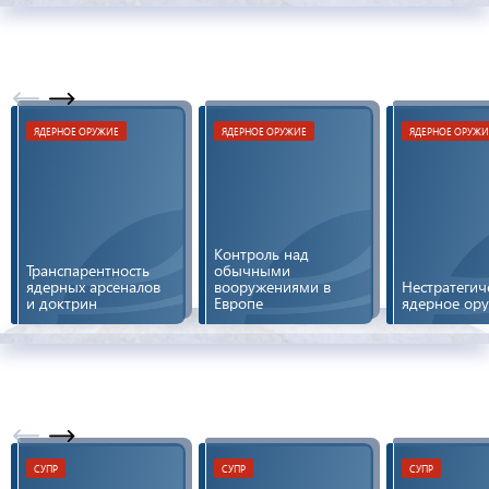
о перспективах
российско-
американского
диалога по
разоружению
ЯДЕРНОЕ ОРУЖИЕ
ЯДЕРНОЕ ОРУЖИЕ
ЯДЕРНОЕ ОРУЖИ
Контроль над
Транспарентность
обычными
ядерных арсеналов
вооружениями в
Нестратегич
и доктрин
Европе
ядерное ор
СУПР
СУПР
СУПР