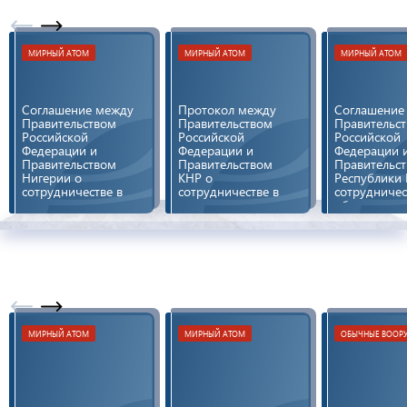
МИРНЫЙ АТОМ
МИРНЫЙ АТОМ
МИРНЫЙ АТОМ
Соглашение между
Протокол между
Cоглашение
Правительством
Правительством
Правительс
Российской
Российской
Российской
Федерации и
Федерации и
Федерации 
Правительством
Правительством
Правительс
Нигерии о
КНР о
Республики
сотрудничестве в
сотрудничестве в
сотрудничес
проектировании,
сооружении на
области
сооружении,
территории КНР
использова
эксплуатации и
энергоблоков № 3 и
атомной эне
выводе из
№ 4 Тяньваньской
мирных цел
эксплуатации на
АЭС
территории
Нигерии АЭС
МИРНЫЙ АТОМ
МИРНЫЙ АТОМ
ОБЫЧНЫЕ ВООР