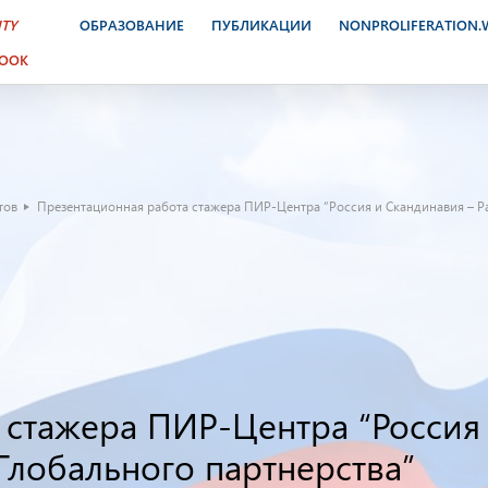
ITY
ОБРАЗОВАНИЕ
ПУБЛИКАЦИИ
NONPROLIFERATION
BOOK
тов
Презентационная работа стажера ПИР-Центра “Россия и Скандинавия – 
 стажера ПИР-Центра “Россия
лобального партнерства”