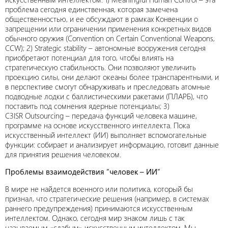
проблема сегодня единственная, которая замечена
общественностью, и ее обсуждают в рамках Конвенции о
запрещении или ограничении применения конкретных видов
обычного оружия (Convention on Certain Conventional Weapons,
CCW); 2) Strategic stability – автономные вооружения сегодня
приобретают потенциал для того, чтобы влиять на
стратегическую стабильность. Они позволяют увеличить
проекцию силы, они делают океаны более транспарентными, и
в перспективе смогут обнаруживать и преследовать атомные
подводные лодки с баллистическими ракетами (ПЛАРБ), что
поставить под сомнения ядерные потенциалы; 3)
C3ISR Outsourcing – передача функций человека машине,
программе на основе искусственного интеллекта. Пока
искусственный интеллект (ИИ) выполняет вспомогательные
функции: собирает и анализирует информацию, готовит данные
для принятия решения человеком.
Проблемы взаимодействия “человек – ИИ”
В мире не найдется военного или политика, который бы
признал, что стратегические решения (например, в системах
раннего предупреждения) принимаются искусственным
интеллектом. Однако, сегодня мир знаком лишь с так
называемым «слабым» искусственным интеллектом. Мы