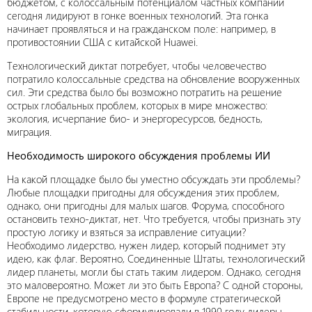
бюджетом, с колоссальным потенциалом частных компаний
сегодня лидируют в гонке военных технологий. Эта гонка
начинает проявляться и на гражданском поле: например, в
противостоянии США с китайской Huawei.
Технологический диктат потребует, чтобы человечество
потратило колоссальные средства на обновление вооруженных
сил. Эти средства было бы возможно потратить на решение
острых глобальных проблем, которых в мире множество:
экология, исчерпание био- и энергоресурсов, бедность,
миграция.
Необходимость широкого обсуждения проблемы ИИ
На какой площадке было бы уместно обсуждать эти проблемы?
Любые площадки пригодны для обсуждения этих проблем,
однако, они пригодны для малых шагов. Форума, способного
остановить техно-диктат, нет. Что требуется, чтобы признать эту
простую логику и взяться за исправление ситуации?
Необходимо лидерство, нужен лидер, который поднимет эту
идею, как флаг. Вероятно, Соединенные Штаты, технологический
лидер планеты, могли бы стать таким лидером. Однако, сегодня
это маловероятно. Может ли это быть Европа? С одной стороны,
Европе не предусмотрено место в формуле стратегической
стабильности, которую сформулировали в 1990 году лидеры