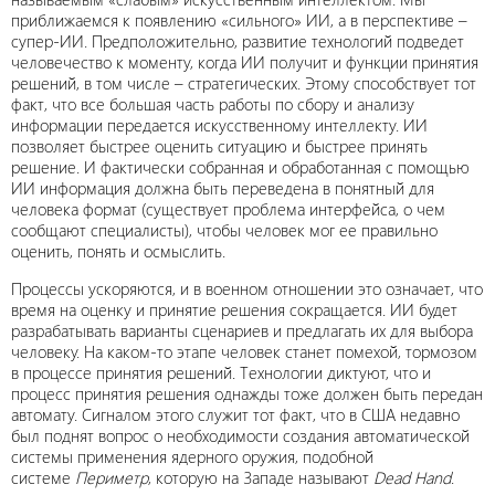
приближаемся к появлению «сильного» ИИ, а в перспективе –
супер-ИИ. Предположительно, развитие технологий подведет
человечество к моменту, когда ИИ получит и функции принятия
решений, в том числе – стратегических. Этому способствует тот
факт, что все большая часть работы по сбору и анализу
информации передается искусственному интеллекту. ИИ
позволяет быстрее оценить ситуацию и быстрее принять
решение. И фактически собранная и обработанная с помощью
ИИ информация должна быть переведена в понятный для
человека формат (существует проблема интерфейса, о чем
сообщают специалисты), чтобы человек мог ее правильно
оценить, понять и осмыслить.
Процессы ускоряются, и в военном отношении это означает, что
время на оценку и принятие решения сокращается. ИИ будет
разрабатывать варианты сценариев и предлагать их для выбора
человеку. На каком-то этапе человек станет помехой, тормозом
в процессе принятия решений. Технологии диктуют, что и
процесс принятия решения однажды тоже должен быть передан
автомату. Сигналом этого служит тот факт, что в США недавно
был поднят вопрос о необходимости создания автоматической
системы применения ядерного оружия, подобной
системе
Периметр
, которую на Западе называют
Dead Hand
.