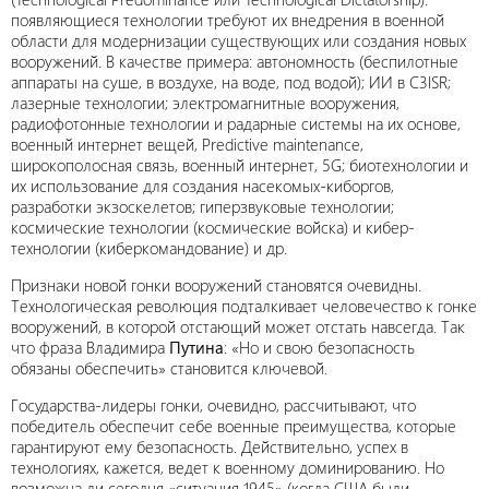
появляющиеся технологии требуют их внедрения в военной
области для модернизации существующих или создания новых
вооружений. В качестве примера: автономность (беспилотные
аппараты на суше, в воздухе, на воде, под водой); ИИ в C3ISR;
лазерные технологии; электромагнитные вооружения,
радиофотонные технологии и радарные системы на их основе,
военный интернет вещей, Predictive maintenance,
широкополосная связь, военный интернет, 5G; биотехнологии и
их использование для создания насекомых-киборгов,
разработки экзоскелетов; гиперзвуковые технологии;
космические технологии (космические войска) и кибер-
технологии (киберкомандование) и др.
Признаки новой гонки вооружений становятся очевидны.
Технологическая революция подталкивает человечество к гонке
вооружений, в которой отстающий может отстать навсегда. Так
что фраза Владимира
Путина
: «Но и свою безопасность
обязаны обеспечить» становится ключевой.
Государства-лидеры гонки, очевидно, рассчитывают, что
победитель обеспечит себе военные преимущества, которые
гарантируют ему безопасность. Действительно, успех в
технологиях, кажется, ведет к военному доминированию. Но
возможна ли сегодня «ситуация 1945» (когда США были