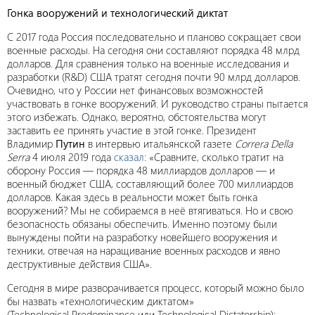
Гонка вооружений и технологический диктат
С 2017 года Россия последовательно и планово сокращает свои
военные расходы. На сегодня они составляют порядка 48 млрд
долларов. Для сравнения только на военные исследования и
разработки (R&D) США тратят сегодня почти 90 млрд долларов.
Очевидно, что у России нет финансовых возможностей
участвовать в гонке вооружений. И руководство страны пытается
этого избежать. Однако, вероятно, обстоятельства могут
заставить ее принять участие в этой гонке. Президент
Владимир
Путин
в интервью итальянской газете
Correra Della
Serra
4 июля 2019 года
сказал
: «Сравните, сколько тратит на
оборону Россия — порядка 48 миллиардов долларов — и
военный бюджет США, составляющий более 700 миллиардов
долларов. Какая здесь в реальности может быть гонка
вооружений? Мы не собираемся в неё втягиваться. Но и свою
безопасность обязаны обеспечить. Именно поэтому были
вынуждены пойти на разработку новейшего вооружения и
техники, отвечая на наращивание военных расходов и явно
деструктивные действия США».
Сегодня в мире разворачивается процесс, который можно было
бы назвать «технологическим диктатом»
(Technological Predominance или Technological Dictatorship):