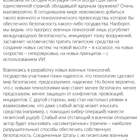
единственной страной, обладавшей ядерным оружием)? Очень
маловероятно. В сегодняшнем мире невозможно добиться
такого военного и технологического превосходства, которое бы
обеспечило безопасность какого-либо государства. Наоборот,
мы видим, что прогресс военных технологий лишь усугубляет
международную безопасность, инициирует гонку вооружений,
заставляет человечество тратить гигантские средства на
создание новых систем: на новой высоте – в космосе, на новых
скоростях – гиперзвуковых, на новых принципах – с
использованием ИИ.
Вовлекаясь в разработку новых военных технологий,
государства-участники гонки надеются, что технологии сделают
мир безопаснее, предсказуемее, надежнее. Но более вероятно,
что с новыми технологиями мир станет менее безопасен, менее
предсказуем, менее защищен от конфликтов, провокаций,
инцидентов. С другой стороны, мир стал настолько уязвим и
взаимозависим, что даже слабый актор может изыскать
средства (например, с помощью кибер-операций) нанести
гигантский ущерб. Слабый или отстающий в военном отношении
актор будет изыскивать «ассиметричные» (причем – наиболее
разрушительные) способы обеспечить собственную
безопасность. Соединенные Штаты с их гигантским военным