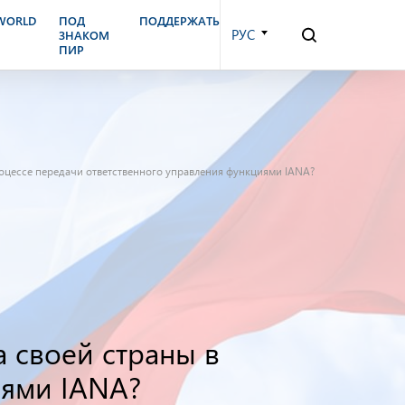
.WORLD
ПОД
ПОДДЕРЖАТЬ
РУС
ЗНАКОМ
ПИР
роцессе передачи ответственного управления функциями IANA?
а своей страны в
иями IANA?