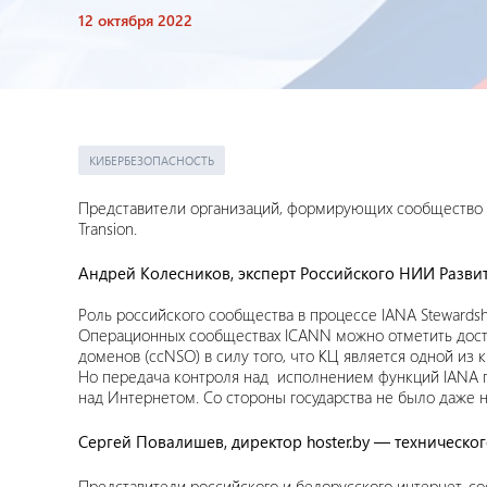
12 октября 2022
КИБЕРБЕЗОПАСНОСТЬ
Представители организаций, формирующих сообщество за
Transion.
Андрей Колесников, эксперт Российского НИИ Разв
Роль российского сообщества в процессе IANA Stewardsh
Операционных сообществах ICANN можно отметить дост
доменов (ccNSO) в силу того, что КЦ является одной и
Но передача контроля над исполнением функций IANA п
над Интернетом. Со стороны государства не было даже н
Сергей Повалишев, директор hoster.by — техническо
Представители российского и белорусского интернет-со