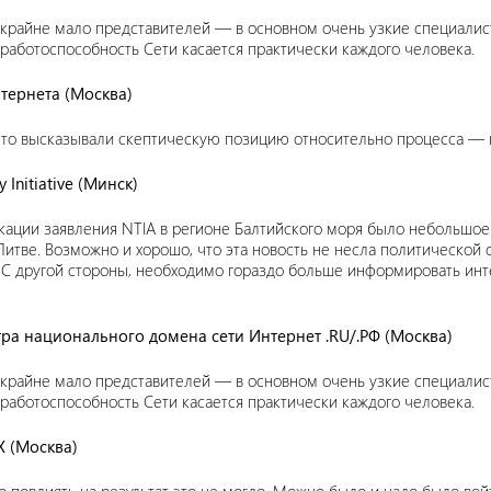
т крайне мало представителей — в основном очень узкие специалис
аботоспособность Сети касается практически каждого человека.
нтернета (Москва)
то высказывали скептическую позицию относительно процесса — н
 Initiative (Минск)
икации заявления NTIA в регионе Балтийского моря было небольшо
 Литве. Возможно и хорошо, что эта новость не несла политической 
. С другой стороны, необходимо гораздо больше информировать ин
ра национального домена сети Интернет .RU/.РФ (Москва)
т крайне мало представителей — в основном очень узкие специалис
аботоспособность Сети касается практически каждого человека.
X (Москва)