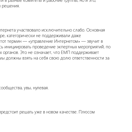
и в разные комитеты и рабочие группы, но и это,
ы решения.
тернета участвовало исключительно слабо. Основная
ере, категорически не поддерживали даже
этот термин — «управление Интернетом» — звучит в
ь инициировать проведение экпертных мероприятий, по
 органов. Это не означает, что ЕМП поддерживает
мы должны взять на себя свою долю ответственности за
ообщества, увы, нулевая.
предстоит решать уже в новом качестве. Плюсом