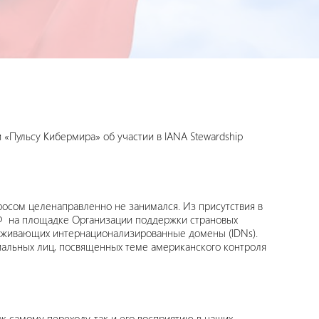
 «Пульсу Кибермира» об участии в IANA Stewardship
просом целенаправленно не занимался. Из присутствия в
РФ на площадке Организации поддержки страновых
служивающих интернационализированные домены (IDNs).
альных лиц, посвященных теме американского контроля
 самому переходу, так и его восприятию в наших