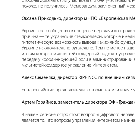
Стороны должны были участвовать, и они участвовали, н
похоже, не получилось. Меморандум, заключенный межд
Оксана Приходько, директор мНПО «Европейская М
Украинское сообщество в процессе передачи контроли
причина — те украинские стейкхолдеры, которые имели 
гипотетическую возможность вывода каких-либо функц
Украине исключительно ругательно. Тем не менее наше
итогам которых мультистейкхолдерный подход к управле
передачу координирующей роли в администрировании адр
мультистейкхолдерное управление Интернетом.
Алекс Семеняка, директор RIPE NCC по внешним свя
Есть российские представители, которые так или иначе 
Артем Горяйнов, заместитель директора ОФ «Гражда
В нашем регионе остро стоит вопрос «цифрового нераве
является то, что вопросы управления интернетом начина