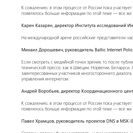
К сожалению, в этом процессе от России пока участвуе
появлялось больше информации по этой теме — все же р
Карен Казарян, директор Института исследований И
На международной арене российские представители час
Михаил Дорошевич, руководитель Baltic Internet Policy
Если смотреть с медийной точки зрения, то после публ
технической прессе, как в Швеции, Норвегии, Беларуси,
заинтересованных участников многостороннего диалога
управления интернетом.
Андрей Воробьев, директор Координационного цент
К сожалению, в этом процессе от России пока участвуе
появлялось больше информации по этой теме — все же р
Павел Храмцов, руководитель проектов DNS в MSK-I