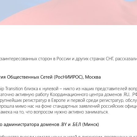
интересованных сторон в России и других странах СНГ, рассказали
ития Общественных Сетей (РосНИИРОС), Москва
ip Transition близка к нулевой – никто из наших представителей во
аточно активную работу Координационного центра доменов .RU, .
з крупнейших регистратур в Европе и первой среди регистратур, об
рошла мимо нас на фоне стандартных заявлений российских офици
амека на то, что вопросом нужно активно заниматься.
го администратора доменов .BY и .БЕЛ (Минск)
общества внесли немало ценных идей в дискуссии, посвященные как