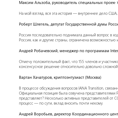
Максим Альзоба, руководитель специальных проек- 
На мой взгляд, вся эта история — внутреннее дело США,
Роберт Шлегель, депутат Государственной думы Росс
Россия последовательно поднимала данный вопрос в х
Россия, как и другие страны, ограничена возможностью 
Андрей Робачевский, менеджер по программам Inter
Отмечу положительный факт, что 155 членов и участнико
консенсусное решение относительно довольно сложной 
Вартан Хачатуров, криптоэнтузиаст (Москва)
В процессе обсуждения вопросов IANA Transition, связа
Официальная позиция была озвучена представителями РФ
представляет? Несколько активных представителей от C
процесс — по сути, вклад вносить почти некому.
Андрей Воробьев, директор Координационного цент