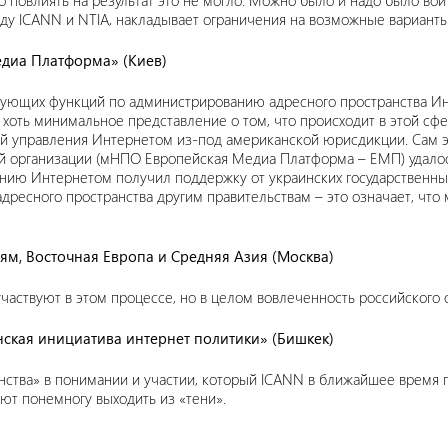
о повлиять на результат это не могло. Можно было и надо было войт
у ICANN и NTIA, накладывает ограничения на возможные вариант
едиа Платформа» (Киев)
рующих функций по администрированию адресного пространства Ин
хоть минимальное представление о том, что происходит в этой сф
ий управления Интернетом из-под американской юрисдикции. Сам 
й организации (мНПО Европейская Медиа Платформа – ЕМП) удалос
нию Интернетом получил поддержку от украинских государственных
есного пространства другим правительствам – это означает, что 
зям, Восточная Европа и Средняя Азия (Москва)
участвуют в этом процессе, но в целом вовлеченность российского с
нская инициатива интернет политики» (Бишкек)
нства» в понимании и участии, который ICANN в ближайшее время 
ют понемногу выходить из «тени».