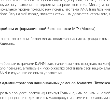
Форуме по управлению интернетом в апреле этого года. Месяцем п
нальном уровне помогло нам понять, что тема IANA Transition жив
боте. Это, на мой взгляд, является отличным доказательством того
а проблем информационной безопасности МГУ (Москва)
 операторах связи, бизнесменах, политических силах, гражданском 
общество.
енебрегали встречами ICANN, зато начали активно выступать на ко
кую позицию, а теперь ей нужно жестко отстаивать свои националь
ICANN и изучению ее опыта управления.
 администраторов национальных доменов Азиатско- Тихоокеа
роль в процессе, поскольку, цитируя Пушкина, «мы ленивы и нелю
этого процесса и отделывались малопродуктивными и оторванными 