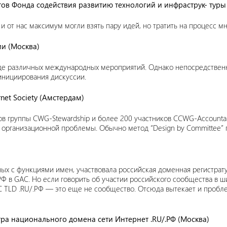
тов Фонда содействия развитию технологий и инфраструк- туры
 и от нас максимум могли взять пару идей, но тратить на процесс м
ии (Москва)
оде различных международных мероприятий. Однако непосредствен
инициирования дискуссии.
net Society (Амстердам)
в группы CWG-Stewardship и более 200 участников CCWG-Accountabi
организационной проблемы. Обычно метод “Design by Committee” 
нных с функциями имен, участвовала российская доменная регистра
 в GAC. Но если говорить об участии российского сообщества в ш
C TLD .RU/.РФ — это еще не сообщество. Отсюда вытекает и пробле
ра национального домена сети Интернет .RU/.РФ (Москва)