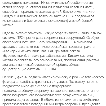
следующего поколения. Их отличительной особенностью
станет усовершенствованная кинетическая головная часть,
способная поражать несколько целей. Важно отметить, что
наряду с кинетической головной частью США продолжают
использовать и боеголовки с осколочно-фугасной боевой
частью.
Отдельно стоит отметить низкую эффективность национальной
системы ПРО против ряда современных вооружений. Особую
обеспокоенность военного командования США вызывают
крылатые ракеты (в том числе российская крылатая ракета
«Калибр» и межконтинентальная крылатая ракета
«Буревестник»), а также разрабатываемая Китаем система
частично орбитального бомбометания, позволяющая ракетам
двигаться по низкой околоземной орбите, обходя
существующие системы РЛС США.
Наконец, фильм подчеркивает критическую роль человеческого
фактора в подобных кризисных ситуациях. Поскольку ни одно
государство мира до сих пор не подвергалось
полномасштабному ядерному нападению, невозможно точно
спрогнозировать его психологическое воздействие на лиц,
принимающих решения. В «Доме из динамита» это отчётливо
прослеживается в поведении министра обороны и президента