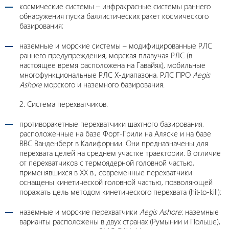
космические системы – инфракрасные системы раннего
обнаружения пуска баллистических ракет космического
базирования;
наземные и морские системы – модифицированные РЛС
раннего предупреждения, морская плавучая РЛС (в
настоящее время расположена на Гавайях), мобильные
многофункциональные РЛС X-диапазона, РЛС ПРО
Aegis
Ashore
морского и наземного базирования.
2. Система перехватчиков:
противоракетные перехватчики шахтного базирования,
расположенные на базе Форт-Грили на Аляске и на базе
ВВС Ванденберг в Калифорнии. Они предназначены для
перехвата целей на среднем участке траектории. В отличие
от перехватчиков с термоядерной головной частью,
применявшихся в XX в., современные перехватчики
оснащены кинетической головной частью, позволяющей
поражать цель методом кинетического перехвата (hit-to-kill);
наземные и морские перехватчики
Aegis Ashore
: наземные
варианты расположены в двух странах (Румынии и Польше),