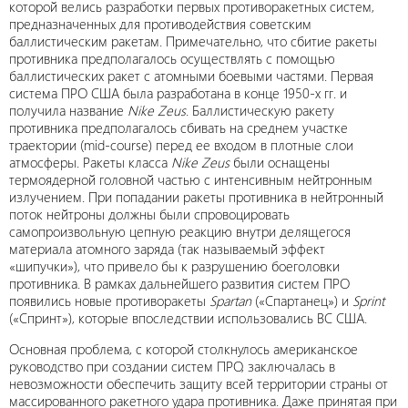
которой велись разработки первых противоракетных систем,
предназначенных для противодействия советским
баллистическим ракетам. Примечательно, что сбитие ракеты
противника предполагалось осуществлять с помощью
баллистических ракет с атомными боевыми частями. Первая
система ПРО США была разработана в конце 1950-х гг. и
получила название
Nike Zeus
. Баллистическую ракету
противника предполагалось сбивать на среднем участке
траектории (mid-course) перед ее входом в плотные слои
атмосферы. Ракеты класса
Nike Zeus
были оснащены
термоядерной головной частью с интенсивным нейтронным
излучением. При попадании ракеты противника в нейтронный
поток нейтроны должны были спровоцировать
самопроизвольную цепную реакцию внутри делящегося
материала атомного заряда (так называемый эффект
«шипучки»), что привело бы к разрушению боеголовки
противника. В рамках дальнейшего развития систем ПРО
появились новые противоракеты
Spartan
(«Спартанец») и
Sprint
(«Спринт»), которые впоследствии использовались ВС США.
Основная проблема, с которой столкнулось американское
руководство при создании систем ПРО, заключалась в
невозможности обеспечить защиту всей территории страны от
массированного ракетного удара противника. Даже принятая при