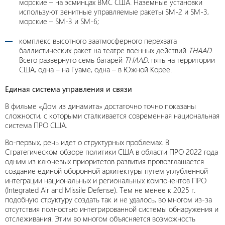
морские – на эсминцах ВМС США. Наземные установки
используют зенитные управляемые ракеты SM-2 и SM-3,
морские – SM-3 и SM-6;
комплекс высотного заатмосферного перехвата
баллистических ракет на театре военных действий
THAAD
.
Всего развернуто семь батарей
THAAD
: пять на территории
США, одна – на Гуаме, одна – в Южной Корее.
Единая система управления и связи
В фильме «Дом из динамита» достаточно точно показаны
сложности, с которыми сталкивается современная национальная
система ПРО США.
Во-первых, речь идет о структурных проблемах. В
Стратегическом обзоре политики США в области ПРО 2022 года
одним из ключевых приоритетов развития провозглашается
создание единой оборонной архитектуры путем углубленной
интеграции национальных и региональных компонентов ПРО
(Integrated Air and Missile Defense). Тем не менее к 2025 г.
подобную структуру создать так и не удалось, во многом из-за
отсутствия полностью интегрированной системы обнаружения и
отслеживания. Этим во многом объясняется возможность