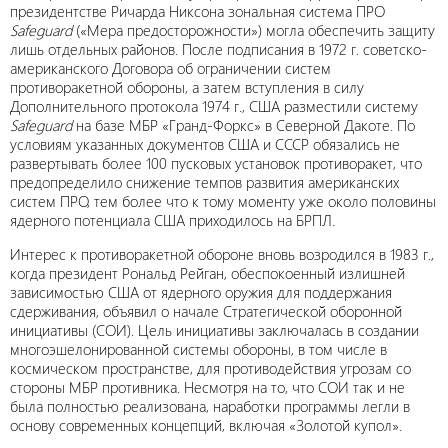
президентстве Ричарда Никсона зональная система ПРО
Safeguard
(«Мера предосторожности») могла обеспечить защиту
лишь отдельных районов. После подписания в 1972 г. советско-
американского Договора об ограничении систем
противоракетной обороны, а затем вступления в силу
Дополнительного протокола 1974 г., США разместили систему
Safeguard
на базе МБР «Гранд-Форкс» в Северной Дакоте. По
условиям указанных документов США и СССР обязались не
развертывать более 100 пусковых установок противоракет, что
предопределило снижение темпов развития американских
систем ПРО, тем более что к тому моменту уже около половины
ядерного потенциала США приходилось на БРПЛ.
Интерес к противоракетной обороне вновь возродился в 1983 г.,
когда президент Рональд Рейган, обеспокоенный излишней
зависимостью США от ядерного оружия для поддержания
сдерживания, объявил о начале Стратегической оборонной
инициативы (СОИ). Цель инициативы заключалась в создании
многоэшелонированной системы обороны, в том числе в
космическом пространстве, для противодействия угрозам со
стороны МБР противника. Несмотря на то, что СОИ так и не
была полностью реализована, наработки программы легли в
основу современных концепций, включая «Золотой купол».