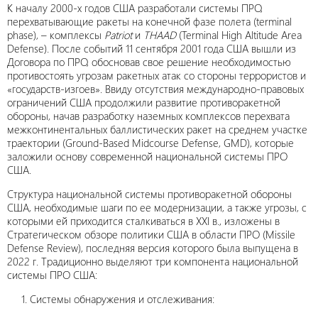
К началу 2000-х годов США разработали системы ПРО,
перехватывающие ракеты на конечной фазе полета (terminal
phase), – комплексы
Patriot
и
THAAD
(Terminal High Altitude Area
Defense). После событий 11 сентября 2001 года США вышли из
Договора по ПРО, обосновав свое решение необходимостью
противостоять угрозам ракетных атак со стороны террористов и
«государств-изгоев». Ввиду отсутствия международно-правовых
ограничений США продолжили развитие противоракетной
обороны, начав разработку наземных комплексов перехвата
межконтинентальных баллистических ракет на среднем участке
траектории (Ground-Based Midcourse Defense, GMD), которые
заложили основу современной национальной системы ПРО
США.
Структура национальной системы противоракетной обороны
США, необходимые шаги по ее модернизации, а также угрозы, с
которыми ей приходится сталкиваться в XXI в., изложены в
Стратегическом обзоре политики США в области ПРО (Missile
Defense Review), последняя версия которого была выпущена в
2022 г. Традиционно выделяют три компонента национальной
системы ПРО США:
Системы обнаружения и отслеживания: