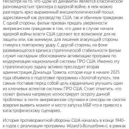
Несмотря на то, что «Дом из динамита» является классической
разновидностью триллера о ядерной войне, в нем можно
разглядеть ярко выраженный внешнеполитический посыл,
адресованный как руководству США, так и обычным гражданам.
С одной стороны, фильм призван придать уверенности
американским гражданам в том, что даже в случае начала
ядерной войны власти США сделают все возможное для их
защиты или, как минимум, для лишения атакующей стороны
стимула к повторному удару. С другой стороны, на фоне
развивающегося кризиса стратегической стабильности фильм
служит наглядным обоснованием активизации программ по
модернизации национальной системы ПРО США. Именно эту
стратегическую задачу активно преследует вторая
администрация Дональда Трампа, которая еще в начале 2025
года объявила о подготовке программы «Золотой купол», тем
самым поставив перед собой цель кардинально улучшить один
из ключевых аспектов системы ПРО США. Стоит отметить, что
сюжет фильма напрямую иллюстрирует остроту данной
проблемы: в ленте американские спутники и сенсоры не смогли
вовремя выявить момент и место запуска МБР, что и привело к
катастрофическому сценарию.
История противоракетной обороны США началась в конце 1940-
х годов с реализации программы
Wizard
(«Волшебник»), в рамках