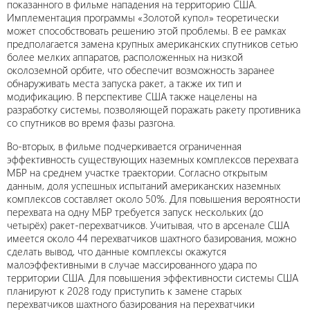
показанного в фильме нападения на территорию США.
Имплементация программы «Золотой купол» теоретически
может способствовать решению этой проблемы. В ее рамках
предполагается замена крупных американских спутников сетью
более мелких аппаратов, расположенных на низкой
околоземной орбите, что обеспечит возможность заранее
обнаруживать места запуска ракет, а также их тип и
модификацию. В перспективе США также нацелены на
разработку системы, позволяющей поражать ракету противника
со спутников во время фазы разгона.
Во-вторых, в фильме подчеркивается ограниченная
эффективность существующих наземных комплексов перехвата
МБР на среднем участке траектории. Согласно открытым
данным, доля успешных испытаний американских наземных
комплексов составляет около 50%. Для повышения вероятности
перехвата на одну МБР требуется запуск нескольких (до
четырёх) ракет-перехватчиков. Учитывая, что в арсенале США
имеется около 44 перехватчиков шахтного базирования, можно
сделать вывод, что данные комплексы окажутся
малоэффективными в случае массированного удара по
территории США. Для повышения эффективности системы США
планируют к 2028 году приступить к замене старых
перехватчиков шахтного базирования на перехватчики