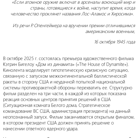
«Если атомное оружие включат в арсеналы воюющий мир и
страны, готовящиеся к войне, наступит время, когда
человечество проклянет названия Лос-Аламос и Хиросима».
Из речи Р. Опенгеймера на вручении премии отличившимся
американским военным,
16 октября 1945 года
В октябре 2025 г. состоялась премьера художественного фильма
Кэтрин Бигелоу «Дом из динамита» («The House of Dynamite»).
Кинолента моделирует гипотетическую кризисную ситуацию,
связанную с запуском межконтинентальной баллистической
ракеты в сторону США и неудачной попыткой национальной
системы противоракетной обороны перехватить ее. Структурно
фильм разделен на три части, в каждой из которых показана
реакция основных центров принятия решений в США
(Ситуационная комната Белого дома, Стратегическое
командование ВС США, администрация президента) на данный
неопознанный запуск. Фильм заканчивается открытым финалом,
в котором президент США должен принять решение о
нанесении ответного ядерного удара.