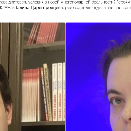
жава диктовать условия в новой многополярной реальности? Героя
СКРАН, и
Галина Царегородцева
, руководитель отдела внешнепол