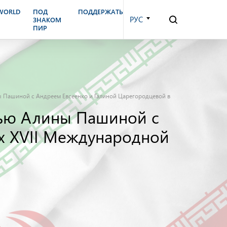
.WORLD
ПОД
ПОДДЕРЖАТЬ
РУС
ЗНАКОМ
ПИР
ны Пашиной с Андреем Евсеенко и Галиной Царегородцевой в
рвью Алины Пашиной с
х XVII Международной