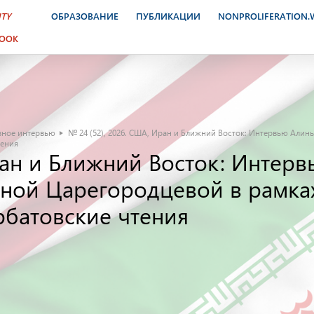
ITY
ОБРАЗОВАНИЕ
ПУБЛИКАЦИИ
NONPROLIFERATION
BOOK
вное интервью
№ 24 (52), 2026. США, Иран и Ближний Восток: Интервью Али
тения
Иран и Ближний Восток: Инте
иной Царегородцевой в рамка
батовские чтения