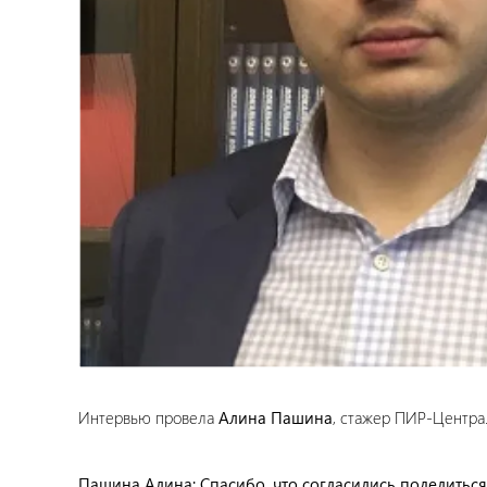
Интервью провела
Алина Пашина
, cтажер ПИР-Центра
Пашина Алина: Спасибо, что согласились поделитьс