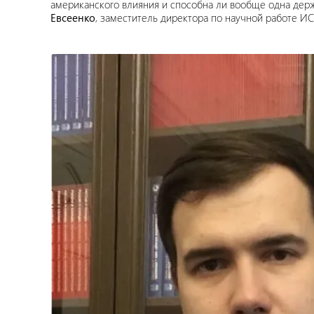
американского влияния и способна ли вообще одна дер
Евсеенко
, заместитель директора по научной работе И