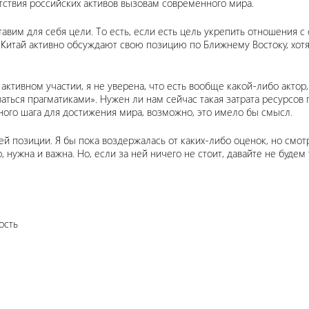
тствия российских активов вызовам современного мира.
ставим для себя цели. То есть, если есть цель укрепить отношения
 Китай активно обсуждают свою позицию по Ближнему Востоку, хотя
тивном участии, я не уверена, что есть вообще какой-либо актор,
аваться прагматиками». Нужен ли нам сейчас такая затрата ресурсов
вного шага для достижения мира, возможно, это имело бы смысл.
ей позиции. Я бы пока воздержалась от каких-либо оценок, но смо
нужна и важна. Но, если за ней ничего не стоит, давайте не будем
ость