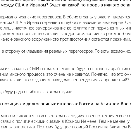
в между США и Ираном? Будет ли какой-то прорыв или это оста
ерикано-иранских переговоров. В обеих странах у власти находятс
ентом США и Ирана сохраняется глубокое взаимное недоверие. Он
но лишь частичное замораживание конфликта при перманентных инц
 может воспрепятствовать лишь недостаточное число ракетно-бомб
кано-иранского вооружённого противостояния остаются прежними.
 в сторону откладывания реальных переговоров. То есть, возможно,
я из западных СМИ о том, что если не будет со стороны арабских 
рения мирного процесса, это очень не нравится. Понятно, что это о
е является ли это созданием заведомо непреодолимых препятствий?
а буду рада ошибиться в этом случае.
 позициях и долгосрочных интересах России на Ближнем Вост
о многом зиждется на «советском наследии»: военно-техническое с
, связи с политическими силами в Южном Йемене. Тем не менее, у
атомная энергетика. Поэтому будущее позиций России на Ближнем В