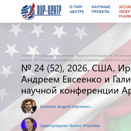
О ПИР-
НАУЧНЫЕ
SECUR
ЦЕНТРЕ
ПРОЕКТЫ
INDEX
YEAR
Главная
Цифровой бюллетень «Ядерный Контроль»
Эксклюзи
рамках XVII Международной научной конференции Арбатовские ч
№ 24 (52), 2026. США, 
Андреем Евсеенко и Гал
научной конференции Ар
Евсеенко Андрей Сергеевич
Царегородцева Галина Игоревна