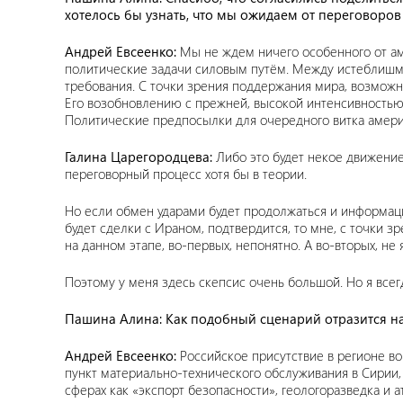
хотелось бы узнать, что мы ожидаем от переговоро
Андрей Евсеенко:
Мы не ждем ничего особенного от ам
политические задачи силовым путём. Между истеблишм
требования. С точки зрения поддержания мира, возмож
Его возобновлению с прежней, высокой интенсивностью,
Политические предпосылки для очередного витка амери
Галина Царегородцева:
Либо это будет некое движение
переговорный процесс хотя бы в теории.
Но если обмен ударами будет продолжаться и информаци
будет сделки с Ираном, подтвердится, то мне, с точки з
на данном этапе, во-первых, непонятно. А во-вторых, н
Поэтому у меня здесь скепсис очень большой. Но я всегд
Пашина Алина: Как подобный сценарий отразится на
Андрей Евсеенко:
Российское присутствие в регионе в
пункт материально-технического обслуживания в Сирии
сферах как «экспорт безопасности», геологоразведка и 