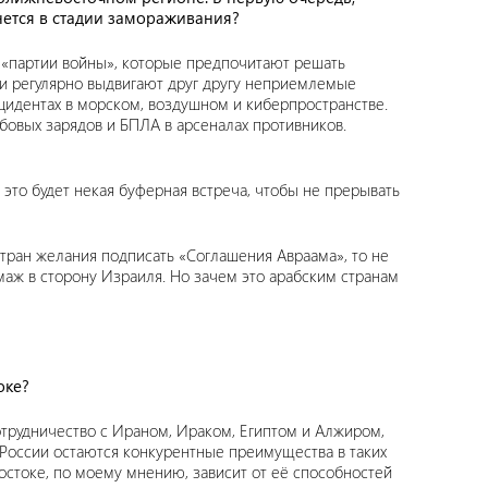
нется в стадии замораживания?
я «партии войны», которые предпочитают решать
и регулярно выдвигают друг другу неприемлемые
идентах в морском, воздушном и киберпространстве.
овых зарядов и БПЛА в арсеналах противников.
 это будет некая буферная встреча, чтобы не прерывать
стран желания подписать «Соглашения Авраама», то не
ммаж в сторону Израиля. Но зачем это арабским странам
оке?
отрудничество с Ираном, Ираком, Египтом и Алжиром,
 России остаются конкурентные преимущества в таких
остоке, по моему мнению, зависит от её способностей