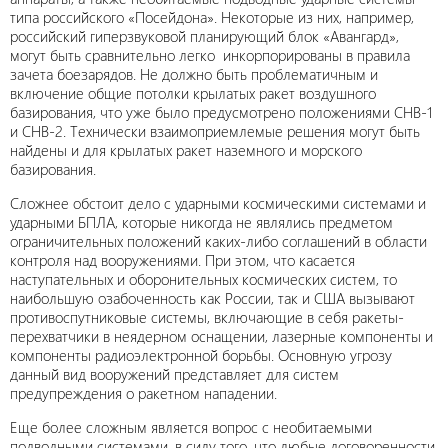
типа российского «Посейдона». Некоторые из них, например,
российский гиперзвуковой планирующий блок «Авангард»,
могут быть сравнительно легко инкорпорированы в правила
зачета боезарядов. Не должно быть проблематичным и
включение общие потолки крылатых ракет воздушного
базирования, что уже было предусмотрено положениями СНВ-1
и СНВ-2. Технически взаимоприемлемые решения могут быть
найдены и для крылатых ракет наземного и морского
базирования.
Сложнее обстоит дело с ударными космическими системами и
ударными БПЛА, которые никогда не являлись предметом
ограничительных положений каких-либо соглашений в области
контроля над вооружениями. При этом, что касается
наступательных и оборонительных космических систем, то
наибольшую озабоченность как России, так и США вызывают
противоспутниковые системы, включающие в себя ракеты-
перехватчики в неядерном оснащении, лазерные компоненты и
компоненты радиоэлектронной борьбы. Основную угрозу
данный вид вооружений представляет для систем
предупреждения о ракетном нападении.
Еще более сложным является вопрос с необитаемыми
подводными системами, в силу того, что любые договоренности