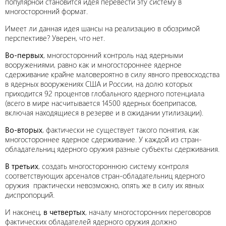
популярной становится идея перевести эту систему в
многосторонний формат.
Имеет ли данная идея шансы на реализацию в обозримой
перспективе? Уверен, что нет.
Во-первых
, многосторонний контроль над ядерными
вооружениями, равно как и многостороннее ядерное
сдерживание крайне маловероятно в силу явного превосходства
в ядерных вооружениях США и России, на долю которых
приходится 92 процентов глобального ядерного потенциала
(всего в мире насчитывается 14500 ядерных боеприпасов,
включая находящиеся в резерве и в ожидании утилизации).
Во-вторых
, фактически не существует такого понятия, как
многостороннее ядерное сдерживание. У каждой из стран-
обладательниц ядерного оружия разные субъекты сдерживания.
В третьих
, создать многостороннюю систему контроля
соответствующих арсеналов стран-обладательниц ядерного
оружия практически невозможно, опять же в силу их явных
диспропорций.
И наконец,
в четвертых
, началу многосторонних переговоров
фактических обладателей ядерного оружия должно