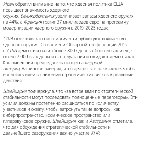
Иран
обратил внимание на то, что ядерная политика США
повышает значимость ядерного
оружия,
Великобритания
увеличивает запасы ядерного оружия
на 44%, а
Франция
тратит 37 миллиардов евро на программу
модернизации ядерного оружия в 2019-2025 годах.
США
отметили, что систематически публикуют количество
ядерного оружия. Со времени Обзорной конференции 2015
г.
США
демонтировали «более 800 ядерных боеголовок и еще
около 2 000 выведены из эксплуатации и ожидают демонтажа».
Как нынешний председатель процесса
ядерной
пятерки,
Вашингтон заверил, что сделает все возможное, чтобы
воплотить идеи о снижении стратегических рисков в реальные
действия.
Швейцария
подчеркнула, что «за встречами по стратегической
стабильности могут последовать полноценные переговоры». Эти
усилия должны постепенно расширяться по количеству
участников и охвату, чтобы затронуть такие вопросы, как
киберпространство, космическое пространство или
гиперзвуковое оружие.
Швейцария
, как и
Австралия
, отметила,
что для обсуждения стратегической стабильности и
дальнейшего разоружения важно участие
КНР
.