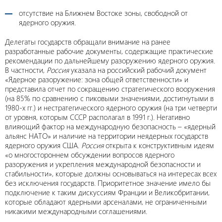
отсутствие на Ближнем Востоке зоны, свободной от
ядерного оружия.
Делегаты государств обращали внимание на ранее
разработанные рабочие документы, содержащие практические
рекомендации по дальнейшему разоружению ядерного оружия.
В частности,
Россия
указала на российский рабочий документ
«Ядерное разоружение: зона общей ответственности» и
представила отчет по сокращению стратегического вооружения
(на 85% по сравнению с пиковыми значениями, достигнутыми в
1980-х гг.) и нестратегического ядерного оружия (на три четверти
от уровня, которым СССР располагал в 1991 г.). Негативно
влияющий фактор на международную безопасность – «ядерный
альянс НАТО» и наличие на территории неядерных государств
ядерного оружия США.
Россия
открыта к конструктивным идеям
«о многостороннем обсуждении вопросов ядерного
разоружения и укрепления международной безопасности и
стабильности», которые должны основываться на интересах всех
без исключения государств. Приоритетное значение имело бы
подключение к таким дискуссиям Франции и Великобритании,
которые обладают ядерными арсеналами, не ограниченными
никакими международными соглашениями.