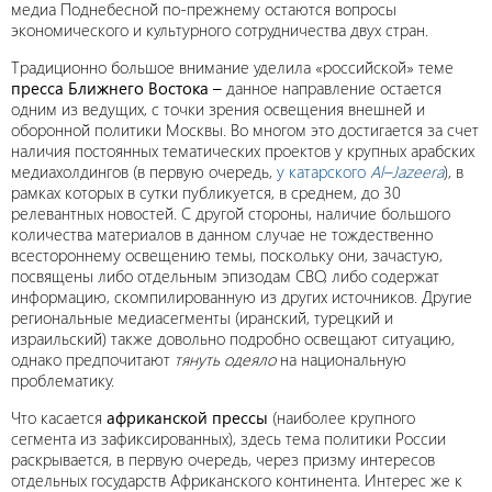
медиа Поднебесной по-прежнему остаются вопросы
экономического и культурного сотрудничества двух стран.
Традиционно большое внимание уделила «российской» теме
пресса Ближнего Востока
–
данное направление остается
одним из ведущих, с точки зрения освещения внешней и
оборонной политики Москвы. Во многом это достигается за счет
наличия постоянных тематических проектов у крупных арабских
медиахолдингов (в первую очередь,
у катарского
Al
–
Jazeera
), в
рамках которых в сутки публикуется, в среднем, до 30
релевантных новостей. С другой стороны, наличие большого
количества материалов в данном случае не тождественно
всестороннему освещению темы, поскольку они, зачастую,
посвящены либо отдельным эпизодам СВО, либо содержат
информацию, скомпилированную из других источников. Другие
региональные медиасегменты (иранский, турецкий и
израильский) также довольно подробно освещают ситуацию,
однако предпочитают
тянуть одеяло
на национальную
проблематику.
Что касается
африканской прессы
(наиболее крупного
сегмента из зафиксированных), здесь тема политики России
раскрывается, в первую очередь, через призму интересов
отдельных государств Африканского континента. Интерес же к