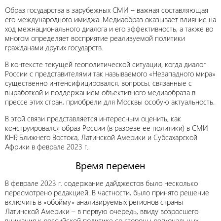
Образ государства в зарубежных СМИ – важная составляющая
его международного имиджа. Медиаобраз оказывает влияние на
ход межнационального диалога и его эффективность, а также во
многом определяет восприятие реализуемой политики
гражданами других государств.
В контексте текущей геополитической ситуации, когда диалог
России с представителями так называемого «Незападного мира»
существенно интенсифицировался, вопросы, связанные с
выработкой и поддержанием объективного медиаобраза в
прессе этих стран, приобрели для Москвы особую актуальность.
В этой связи представляется интересным оценить, как
конструировался образ России (в разрезе ее политики) в СМИ
КНР, Ближнего Востока, Латинской Америки и Субсахарской
Африки в феврале 2023 г.
Время перемен
В феврале 2023 г. содержание дайджестов было несколько
пересмотрено редакцией. В частности, было принято решение
включить в «обойму» анализируемых регионов страны
Латинской Америки – в первую очередь, ввиду возросшего
внимания к российской политике со стороны региональных