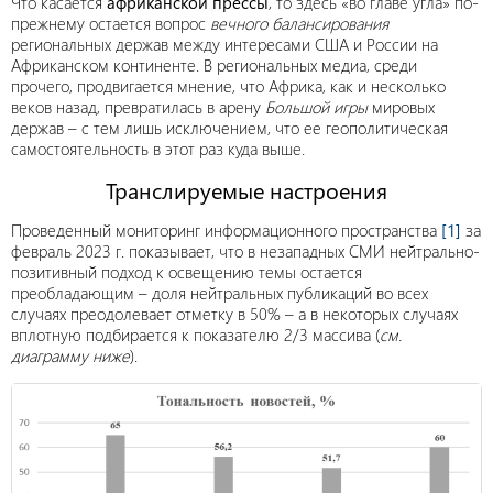
Что касается
африканской прессы
, то здесь «во главе угла» по-
прежнему остается вопрос
вечного балансирования
региональных держав между интересами США и России на
Африканском континенте. В региональных медиа, среди
прочего, продвигается мнение, что Африка, как и несколько
веков назад, превратилась в арену
Большой игры
мировых
держав – с тем лишь исключением, что ее геополитическая
самостоятельность в этот раз куда выше.
Транслируемые настроения
Проведенный мониторинг информационного пространства
[1]
за
февраль 2023 г. показывает, что в незападных СМИ нейтрально-
позитивный подход к освещению темы остается
преобладающим – доля нейтральных публикаций во всех
случаях преодолевает отметку в 50% – а в некоторых случаях
вплотную подбирается к показателю 2/3 массива (
см.
диаграмму ниже
).