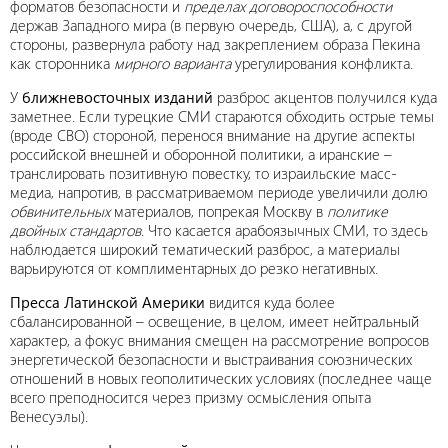
форматов безопасности и
пределах договороспособности
держав Западного мира (в первую очередь, США), а, с другой
стороны, развернула работу над закреплением образа Пекина
как сторонника
мирного варианта
урегулирования конфликта.
У
ближневосточных изданий
разброс акцентов получился куда
заметнее. Если турецкие СМИ стараются обходить острые темы
(вроде СВО) стороной, перенося внимание на другие аспекты
российской внешней и оборонной политики, а иранские –
транслировать позитивную повестку, то израильские масс-
медиа, напротив, в рассматриваемом периоде увеличили долю
обвинительных
материалов, попрекая Москву в
политике
двойных стандартов
. Что касается арабоязычных СМИ, то здесь
наблюдается широкий тематический разброс, а материалы
варьируются от комплиментарных до резко негативных.
Пресса Латинской Америки
видится куда более
сбалансированной – освещение, в целом, имеет нейтральный
характер, а фокус внимания смещен на рассмотрение вопросов
энергетической безопасности и выстраивания союзнических
отношений в новых геополитических условиях (последнее чаще
всего преподносится через призму осмысления опыта
Венесуэлы).