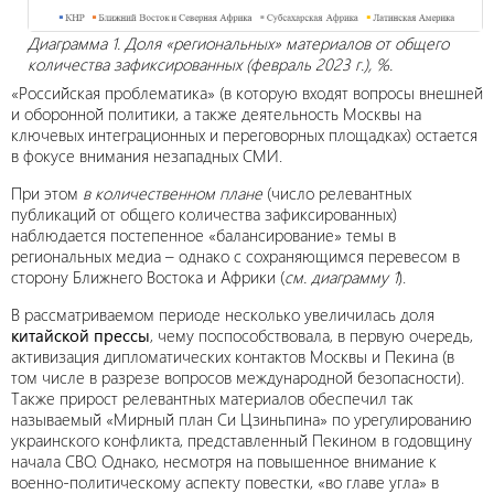
Диаграмма 1. Доля «региональных» материалов от общего
количества зафиксированных (февраль 2023 г.), %.
«Российская проблематика» (в которую входят вопросы внешней
и оборонной политики, а также деятельность Москвы на
ключевых интеграционных и переговорных площадках) остается
в фокусе внимания незападных СМИ.
При этом
в количественном плане
(число релевантных
публикаций от общего количества зафиксированных)
наблюдается постепенное «балансирование» темы в
региональных медиа – однако с сохраняющимся перевесом в
сторону Ближнего Востока и Африки (
см. диаграмму 1
).
В рассматриваемом периоде несколько увеличилась доля
китайской прессы
, чему поспособствовала, в первую очередь,
активизация дипломатических контактов Москвы и Пекина (в
том числе в разрезе вопросов международной безопасности).
Также прирост релевантных материалов обеспечил так
называемый «Мирный план Си Цзиньпина» по урегулированию
украинского конфликта, представленный Пекином в годовщину
начала СВО. Однако, несмотря на повышенное внимание к
военно-политическому аспекту повестки, «во главе угла» в