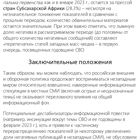
пальма первенства
, как и в январе 2023 г., остается за прессой
стран Субсахарской Африки
(28,3%) – несмотря на
незначительное понижение показателей в сравнении с
прошлым периодом, количество
обвинительных
материалов
остается значительным. При этом важно отметить, что львиную
долю негатива в рассматриваемом периоде (до половины от
общего количества негативных сообщений) составляют
«перепечатки» статей западных масс-медиа – в первую
очередь, посвященных годовщине СВО.
Заключительные положения
Таким образом, мы можем наблюдать, что российская внешняя
и оборонная политика продолжает восприниматься незападным
миром относительно взвешенно, намеренные информационные
спекуляции в местных СМИ (включая
острые и неоднозначные
темы) не оказывают переломного влияния на общий
информационный фон.
Потенциальные
дестабилизаторы
информационной повестки
(например, инсинуации вокруг темы СВО и ее годовщины в
феврале 2023 г.), хоть и привели к частичному
перераспределению показателей (и некоторому увеличению
доли негативных публикаций в незападных СМИ), не обусловили