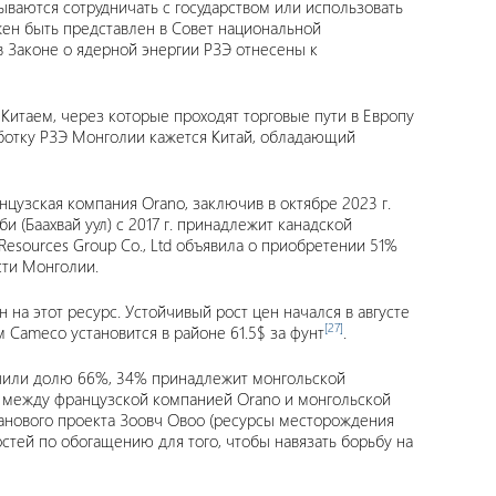
ываются сотрудничать с государством или использовать
жен быть представлен в Совет национальной
в Законе о ядерной энергии РЗЭ отнесены к
Китаем, через которые проходят торговые пути в Европу
ботку РЗЭ Монголии кажется Китай, обладающий
узская компания Orano, заключив в октябре 2023 г.
и (Баахвай уул) с 2017 г. принадлежит канадской
 Resources Group Co., Ltd объявила о приобретении 51%
сти Монголии.
 на этот ресурс. Устойчивый рост цен начался в августе
[27]
 Cameco установится в районе 61.5$ за фунт
.
лучили долю 66%, 34% принадлежит монгольской
е между французской компанией Orano и монгольской
анового проекта Зоовч Овоо (ресурсы месторождения
стей по обогащению для того, чтобы навязать борьбу на