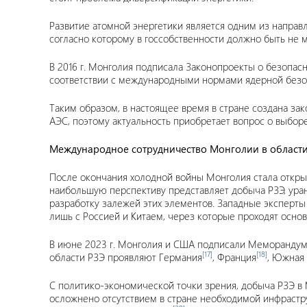
Развитие атомной энергетики является одним из направ
согласно которому в госсобственности должно быть не 
В 2016 г. Монголия подписала Законопроекты о безопас
соответствии с международными нормами ядерной безо
Таким образом, в настоящее время в стране создана зак
АЭС, поэтому актуальность приобретает вопрос о выбор
Международное сотрудничество Монголии в области
После окончания холодной войны Монголия стала открыт
наибольшую перспективу представляет добыча РЗЭ, уран
разработку залежей этих элементов. Западные эксперты
лишь с Россией и Китаем, через которые проходят основ
В июне 2023 г. Монголия и США подписали Меморандум 
[17]
[18]
области РЗЭ проявляют Германия
, Франция
, Южная
С политико-экономической точки зрения, добыча РЗЭ в
осложнено отсутствием в стране необходимой инфрастру