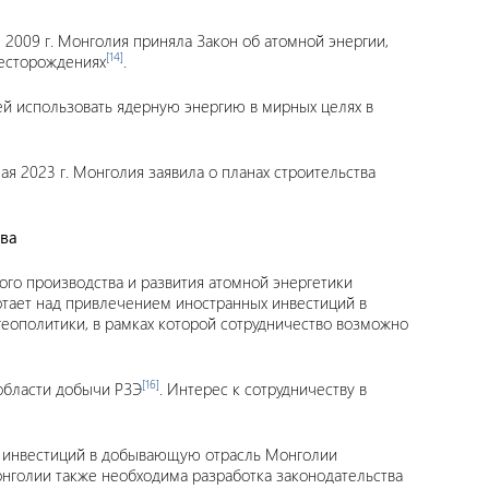
 2009 г. Монголия приняла Закон об атомной энергии,
[14]
месторождениях
.
 ей использовать ядерную энергию в мирных целях в
ая 2023 г. Монголия заявила о планах строительства
тва
ого производства и развития атомной энергетики
отает над привлечением иностранных инвестиций в
геополитики, в рамках которой сотрудничество возможно
[16]
области добычи РЗЭ
. Интерес к сотрудничеству в
е инвестиций в добывающую отрасль Монголии
онголии также необходима разработка законодательства