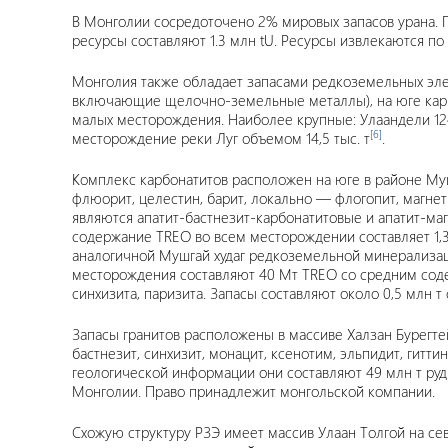
В Монголии сосредоточено 2% мировых запасов урана. П
ресурсы составляют 1.3 млн tU. Ресурсы извлекаются п
Монголия также обладает запасами редкоземельных элем
включающие щелочно-земельные металлы), на юге карб
малых месторождения. Наиболее крупные: Улаандели 124,78 
[6]
месторождение реки Луг объемом 14,5 тыс. т
.
Комплекс карбонатитов расположен на юге в районе Муш
флюорит, целестин, барит, локально — флогопит, магнет
являются апатит-бастнезит-карбонатитовые и апатит-ма
содержание TREO во всем месторождении составляет 1,36
аналогичной Мушгай худаг редкоземельной минерализац
месторождения составляют 40 Мт TREO со средним содер
синхизита, паризита. Запасы составляют около 0,5 млн т
Запасы гранитов расположены в массиве Халзан Бурегт
бастнезит, синхизит, монацит, ксенотим, эльпидит, гит
геологической информации они составляют 49 млн т ру
Монголии. Право принадлежит монгольской компании.
Схожую структуру РЗЭ имеет массив Улаан Толгой на с