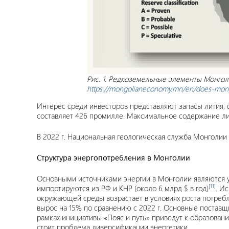
Рис. 1. Редкоземельные элементы Монголии
https://mongolianeconomy.mn/en/does-mong
Интерес среди инвесторов представляют запасы лития, 
составляет 426 промилле. Максимальное содержание ли
В 2022 г. Национальная геологическая служба Монголии
Структура энергопотребления в Монголии
Основными источниками энергии в Монголии являются у
[11]
импортируются из РФ и КНР (около 6 млрд $ в год)
. И
окружающей среды возрастает в условиях роста потребле
вырос на 15% по сравнению с 2022 г. Основные постав
рамках инициативы «Пояс и путь» приведут к образован
стоит проблема диверсификации энергетики.