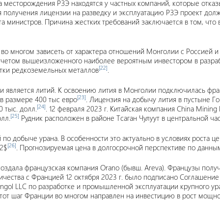
а месторождения РЗЭ находятся у частных компаний, которые отказ
ля получения лицензии на разведку и эксплуатацию РЗЭ проект дол
а министров. Причина жестких требований заключается в том, что 
во многом зависеть от характера отношений Монголии с Россией и 
 учетом вышеизложенного наиболее вероятным инвестором в разра
[22]
стки редкоземельных металлов
.
вляется литий. К освоению лития в Монголии подключилась франц
[23]
в размере 400 тыс евро
. Лицензия на добычу лития в пустыне Гоб
[24]
 тыс. долл.
. 12 февраля 2023 г. Китайская компания China Mining
[25]
олл.
Рудник расположен в районе Тсаган Чулуут в центральной ча
о добыче урана. В особенности это актуально в условиях роста цен
[26]
72$
. Прогнозируемая цена в долгосрочной перспективе по данным
 создала французская компания Orano (бывш. Areva). Французы по
ичества с Францией 12 октября 2023 г. было подписано Соглашени
ngol LLC по разработке и промышленной эксплуатации крупного ур
Этот шаг Франции во многом направлен на инвестицию в рост мощно