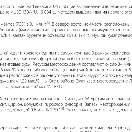
о состоянию на 1 января 2021 г. общие выявленные извлекаемые р
о цене <USD 130/кгU, 16 884 tU методом выщелачивания извлекаютс
[5]
ентов (РЗЭ) в 3.1 млн т
. В северо-восточной части расположены
онатиты (магматические породы, сложенные преимущественно карб
т, Халзан Бурегтейн объемом 1 511,6 тыс. т, Мушгай худаг объемом 36
гай худаг и является одним из самых крупных. В рамках комплекса
ит, апатит, бритолит, фторкарбонаты (бастнезит, синкизит, паризи
гнетитовые руды. Ресурсы месторождения составляют около 34 млн 
 мас.%, хотя в наиболее обогащенных рудой зонах оно достигает 6,
ией расположено в районе угольной шатхты Нуурст Хотгор на Севе
жанием 1,22 мас.%. На Юге в районе Сулинхээр, месторождение Луг
 с содержанием 2,67 мас.% TREO.
ей, в провинции Ховд на границе с Синьцзян-Уйгурским автономны
тинсит, циркон, колумбит, пирохлор, флюорит. Запасы месторождени
[8]
ды, содержащей 0,6 мас.% TREO
. Это означает, что только здесь 
евере страны. На юге в пустыне Гоби расположен комплекс Ханбо