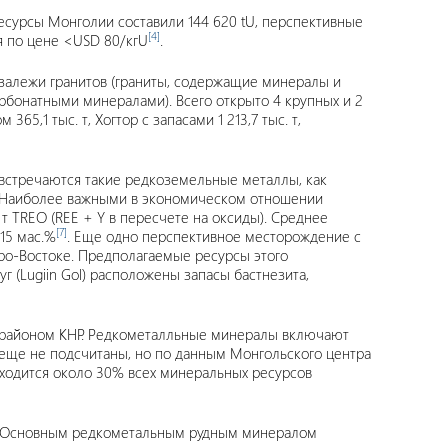
есурсы Монголии составили 144 620 tU, перспективные
[4]
я по цене <USD 80/кгU
.
 залежи гранитов (граниты, содержащие минералы и
онатными минералами). Всего открыто 4 крупных и 2
5,1 тыс. т, Хогтор с запасами 1 213,7 тыс. т,
 встречаются такие редкоземельные металлы, как
т). Наиболее важными в экономическом отношении
т TREO (REE + Y в пересчете на оксиды). Среднее
[7]
15 мас.%
. Еще одно перспективное месторождение с
ро-Востоке. Предполагаемые ресурсы этого
 (Lugiin Gol) расположены запасы бастнезита,
м районом КНР. Редкометалльные минералы включают
я еще не подсчитаны, но по данным Монгольского центра
находится около 30% всех минеральных ресурсов
гд. Основным редкометальным рудным минералом