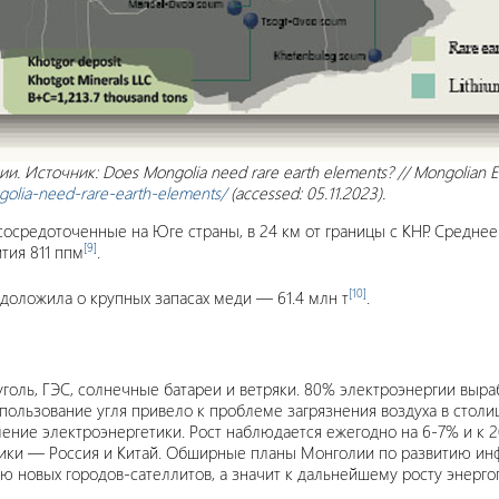
. Источник: Does Mongolia need rare earth elements? // Mongolian 
olia-need-rare-earth-elements/
(accessed: 05.11.2023).
сосредоточенные на Юге страны, в 24 км от границы с КНР. Средне
[9]
тия 811 ппм
.
[10]
 доложила о крупных запасах меди — 61.4 млн т
.
голь, ГЭС, солнечные батареи и ветряки. 80% электроэнергии выр
спользование угля привело к проблеме загрязнения воздуха в столи
ние электроэнергетики. Рост наблюдается ежегодно на 6-7% и к 20
щики — Россия и Китай. Обширные планы Монголии по развитию инф
ию новых городов-сателлитов, а значит к дальнейшему росту энерго