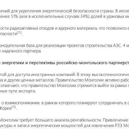
лений для укрепления энергетической безопасности страны. В июле
менее 51% (или в исключительных случаях 34%) долей в урановых 
ности радиоактивных отходов и ядерного материала, что позволило
[15]
пасности
.
онодательная база для реализации проектов строительства АЭС. 4 м
е надежного партнера.
 энергетики и перспективы российско-монгольского партнерс
ой для доступа иностранных компаний. В эпоху высокотехнологичн
а и других ценных металлов. Правительство Монголии активно раб
 отмечают, что правительство Монголии стремится выйти за рамки 
ные пути экспорта.
о взаимопонимании, в рамках которого планируют сотрудничать в 
[19]
 Корея
.
 Монголии требует большего анализа рентабельности. Привлечени
ктуры и запаса энергетических мощностей для извлечения РЗЭ. М