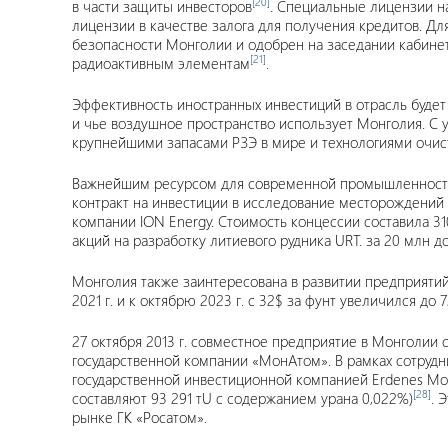
[20]
в части защиты инвесторов
. Специальные лицензии н
лицензии в качестве залога для получения кредитов. Д
безопасности Монголии и одобрен на заседании кабинет
[21]
радиоактивным элементам
.
Эффективность иностранных инвестиций в отрасль будет 
и чье воздушное пространство использует Монголия. С
крупнейшими запасами РЗЭ в мире и технологиями очи
Важнейшим ресурсом для современной промышленности я
контракт на инвестиции в исследование месторождений 
компании ION Energy. Стоимость концессии составила 310
акций на разработку литиевого рудника URT. за 20 млн д
Монголия также заинтересована в развитии предприятий п
2021 г. и к октябрю 2023 г. с 32$ за фунт увеличился до 
27 октября 2013 г. совместное предприятие в Монголии
государственной компании «МонАтом». В рамках сотрудн
государственной инвестиционной компанией Erdenes Mo
[28]
составляют 93 291 тU с содержанием урана 0,022%)
. 
рынке ГК «Росатом».