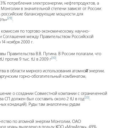
13% потребления электроэнергии, нефтепродуктов, а
онголии в значительной степени зависят от России:
на российские балансирующие мощности для
[29]
фть»
.
 комиссия по торгово-экономическому, научно-
ции Соглашения между Правительством Российской
14 ноября 2000 г.
ы Правительства В.В. Путина. В России полагали, что
[30]
U против 9 тыс. tU в 2009 г
.
тва в области мирного использования атомной̆ энергии,
аргунским горно-обогатительный комбинатом,
ашение о создании Совместной компании с ограниченной
[33]
а СП должен был составить около 2 tU в год
.
ных кондиций). Руды там аналогичны рудам
ентство по атомной энергии Монголии, ОАО
нод уран» выделено в пользу КОО «МонАтом», 49%