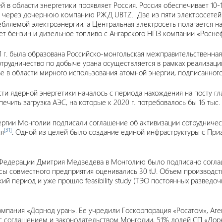
 в области энергетики проявляет Россия. Россия обеспечивает 10-
 через дочернюю компанию РЖД UBTZ. Две из пяти электросетей М
ебляемой электроэнергии, а Центральная электросеть полагается 
т бензин и дизельное топливо с Ангарского НПЗ компании «Росне
1 г. была образована Российско-монгольская межправительственная
сотрудничество по добыче урана осуществляется в рамках реализа
 в области мирного использования атомной энергии, подписанного 
и ядерной энергетики началось с периода нахождения на посту глав
ить загрузка АЭС, на которые к 2020 г. потребовалось бы 16 тыс. t
энергии Монголии подписали соглашение об активизации сотрудничес
[31]
ия
. Одной из целей было создание единой инфраструктуры с При
кой Федерации Дмитрия Медведева в Монголию было подписано согл
ы совместного предприятия оценивались 30 tU. Объем производств
 период и уже прошло feasibility study (ТЭО постоянных разведоч
омпания «Дорнод уран». Ее учредили Госкорпорация «Росатом», Аг
с соглашением и законодательством Монголии, 51% долей СП «Дор