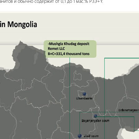
анитов и обычно содержит от 0,1 до 1 мас.% РЗЭ+Y.