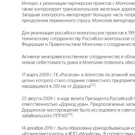
Интерес к реализации партнерских проектов с Монголией
также контролирует трансмонгольские железные дороги
Западная электросеть импортирует большую часть потр
преодоления переменного спроса. Монголия импортируе
Для реализации российско-моногольских проектов в 199
техническому сотрудничеству. Российско-монгольское 
Федерации и Правительством Монголии о сотрудничестве
Активное межправительственное сотрудничество в област
низкая себестоимость урана в Монголии позволить обеспеч
17 марта 2009 г. ГК «Росатом» и Агентство по атомной 
целью которого стало создание совместного предприят
[32]
находящимся в 200 км от Дордона
.
25 августа 2009 г. в ходе визита Президента Российс
ответственностью «Дорнод уран». Предполагаемые запас
Дордонское месторождение было исследовано в советский
[34]
забайкальского ППГХО
.
14 декабря 2010 г. была образована уранодобывающая к
«Атомредметзолото» и КОО «МонАтом». В соответствии 