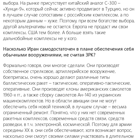
выбора. На рынке присутствует китайский аналог С-300 –
«Хунци-9», который сейчас активно продвигают в Турцию, но он
в лучшем случае сопоставим с российским комплексом, а по
некоторым данным – хуже. Поэтому, при всем богатстве выбора,
другой альтернативы не остается. Европа не продаст им свои
комплексы, США тем более. А больше взять такие
дальнобойные комплексы не у кого.
Насколько Иран самодостаточен в плане обеспечения себя
обычными вооружениями, не считая ЗРК?
Формально говоря, они многое сделали. Они производят
собственное стрелковое, артиллерийское вооружение,
боеприпасы, очень хорошо делают различные типы
баллистических ракет – тактические, оперативно-тактические,
оперативные. Они производят клоны американских самолетов
1960-х гг., а также сборку самолетов Ан-140 из украинских
машинокомплектов. Но в области авиации они не могут
обеспечить себя новой техникой, в лучшем случае – весьма
ограниченный ремонт. Понятно, что у них нет современных
ракетных комплексов, современных средств связи, средств
разведки, в т.ч. электронной, космической. Поэтому для армии
середины ХХ в. они себя обеспечивают, хотя возникает вопрос,
насколько они смогут своими силами участвовать в длительном