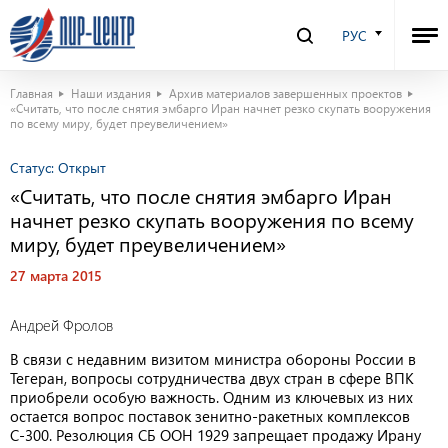
РУС
Главная
Наши издания
Архив материалов завершенных проектов
«Считать, что после снятия эмбарго Иран начнет резко скупать вооружения
по всему миру, будет преувеличением»
Статус:
Открыт
«Считать, что после снятия эмбарго Иран
начнет резко скупать вооружения по всему
миру, будет преувеличением»
27 марта 2015
Андрей Фролов
В связи с недавним визитом министра обороны России в
Тегеран, вопросы сотрудничества двух стран в сфере ВПК
приобрели особую важность. Одним из ключевых из них
остается вопрос поставок зенитно-ракетных комплексов
С-300. Резолюция СБ ООН 1929 запрещает продажу Ирану