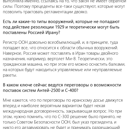
выполняла именно, ссылаясь на то, что закон не имеет обратной
силы. Поэтому прецеденты все-таки существуют, которые могут
позволить трактовать регламентации двояко.
Есть ли какие-то типы вооружений, которые не попадают
под действие резолюции 1929 и теоретически могут быть
поставлены Россией Ирану?
Регистр ООН довольно всеобъемлющий, и, в принципе, туда
попадает все, что относится к области обычных вооружений.
Наверное, Россия может поставлять в Иран товары двойного
назначения, например, вертолет Ми-8. Теоретически, это
гражданская машина, но при этом его можно оснастить балками,
на которых будут находиться управляемые или неуправляемые
ракеты.
В каком ключе сейчас ведутся переговоры о возможности
поставок систем Антей-2500 и С-400?
Мне кажется, что по переговоры по иранскому досье движутся
вперед и наиболее вероятным вариантом будет некая
международная договоренность, закрывающая вопрос. Но при
этом, нужно помнить, что по С-300 решение было принято, не
только Советом Безопасности ООН, был указ президента, и
никто его дезавуировать не будет и принимать разрешающий