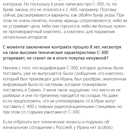
контруказ. Но поскольку в указе написано про С-300, то, по
букве закона, это не относится к С-400, например. Поэтому
сейчас рассматриваются варианты, как обойти букву указа. При
этом не очень понятно, почему иранцы сопротивляются, либо их
не устраивает цена, либо они торгуются, либо им больше нужен
не противоракетный комплекс, а комплекс для поражения
летательных аппаратов
С момента заключения контракта прошло 8 лет, несмотря
на свои высокие технические характеристики С-300
устаревает, не станет ли в итоге покупка ненужной?
Начнем с того, что модификация С-300, которую должны были
поставить, уже не выпускается. Были сообщения, что комплекс,
который был произведен для Ирана, был разобран, аналогичная
информация была по системам, которые планировали
поставлять в Сирию. У меня такое ощущение, что никто их не
разбирал и они по-прежнему находятся на складах. Но даже
если предположить, что их утилизировали, то в Иран могут
поставить С-400 с новыми радиолокационными станциями, но
при этом со старыми ракетами от С-300.
Если отбросить все технические нюансы и подумать об
изначальном соглашении с Россией, у Ирана нет особого