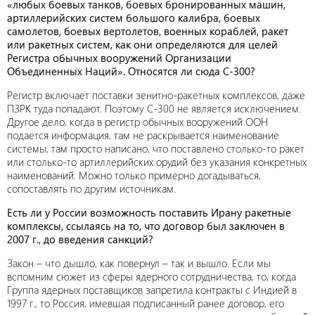
«любых боевых танков, боевых бронированных машин,
артиллерийских систем большого калибра, боевых
самолетов, боевых вертолетов, военных кораблей, ракет
или ракетных систем, как они определяются для целей
Регистра обычных вооружений Организации
Объединенных Наций». Относятся ли сюда С-300?
Регистр включает поставки зенитно-ракетных комплексов, даже
ПЗРК туда попадают. Поэтому С-300 не является исключением.
Другое дело, когда в регистр обычных вооружений ООН
подается информация, там не раскрывается наименование
системы, там просто написано, что поставлено столько-то ракет
или столько-то артиллерийских орудий без указания конкретных
наименований. Можно только примерно догадываться,
сопоставлять по другим источникам.
Есть ли у России возможность поставить Ирану ракетные
комплексы, ссылаясь на то, что договор был заключен в
2007 г., до введения санкций?
Закон – что дышло, как повернул – так и вышло. Если мы
вспомним сюжет из сферы ядерного сотрудничества, то, когда
Группа ядерных поставщиков запретила контракты с Индией в
1997 г., то Россия, имевшая подписанный ранее договор, его