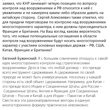
заявил, что КНР занимает четкую позицию по вопросу
контроля над вооружениями и РФ относится к ней с
уважением и не намерена каким-либо образом давить на
китайскую сторону. Сергей Алексеевич также отметил, что
для придачи переговорам по контролю над вооружениями
многостороннего характера, к ним должны присоединиться
Франция и Британия. На Ваш взгляд, какова вероятность
того, что новые потенциальные соглашения в области
контроля над вооружениями будут носить многосторонний
характер с участием основных мировых держав – РФ, США,
Китая, Франции и Британии?
Евгений Бужинский:
Я с большим сомнением отношусь к самой
идее многостороннего контроля над стратегическими
вооружениями. Дело в том, что любой договор – это прежде
всего инструмент сдерживания. А сдерживание по своей
природе не может быть универсальным, поскольку у каждой
стороны есть свой объект сдерживания. Например, для Китая –
это прежде всего Индия и Соединенные Штаты; для России –
Соединенные Штаты, Англия и Франция; для Соединенных
Штатов – Россия и Китай; а для Индии – Пакистан и Китай.
Свести все эти разнонаправленные векторы в единую
многостороннюю формулу практически невозможно.