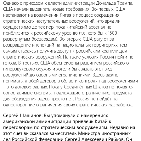
Однако с приходом к власти администрации Дональда Трампа,
США начали выдвигать новые требования. Во-первых, США
настаивают на вовлечении Китая в процесс сокращения
стратегических наступательных вооружений, что вряд ли
осуществимо до тех пор, пока китайский арсенал не
приблизится к российскому уровню (т.е. хотя бы к 1500
развернутым боезарядам). Во-вторых, США ратуют за
возвращение инспекций на национальных территориях, тем
самым стараясь получить доступ к российским хранилищам
стратегических вооружений. На такие условия Россия пойти не
готова. В-третьих, США обеспокоены развитием российского
гиперзвукового оружия и хотели бы связать этот вид
вооружений договорными ограничениями. Здесь важно
понимать: любой договор в области контроля над вооружениями
– это договор равных. Пока у Соединённых Штатов не появятся
сопоставимые системы, подлежащие ограничению, предмета
для обсуждения здесь просто нет. Россия не пойдёт на
односторонние ограничения своих стратегических разработок.
Сергей Шашинов: Вы упомянули о намерениях
американской администрации привлечь Китай к
переговорам по стратегическим вооружениям. Недавно на
этот счет высказался заместитель Министра иностранных
дел Российской Федерации Сергей Алексеевич Рябков. Он