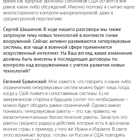
время как ядерные арсеналы союзников США остаются вне
рамок каких-либо обсуждений. Именно поэтому я считаю идею
многостороннего контроля малореализуемой, даже в
среднесрочной перспективе.
Сергей Шашинов: В ходе нашего разговора мы также
затронули тему новых технологий в контексте гонки
вооружений. Сейчас активно развиваются гиперзвуковые
системы, все чаще в военной сфере применяется
искусственный интеллект. На Ваш взгляд, какие изменения
должны быть внесены в последующие договоры по
контролю над вооружениями с учетом развития новых
технологий?
Евгений Бужинский:
Мне кажется, что говорить о каких-либо
ограничениях гиперзвуковых систем можно будет лишь тогда,
когда у США появятся сопоставимые системы. Если
американская сторона в будущем сочтет это необходимым –
можно будет обсудить рамки ограничений. Однако важно
понимать: гиперзвуковые ракеты – это, как правило, не
межконтинентальные баллистические ракеты. Зачастую это
ракеты среднего радиуса действия, которые есть в арсеналах
многих стран, к примеру, у того же Ирана и Израиля. В свете
этого возникает вопрос: готовы ли Россия и США повторять