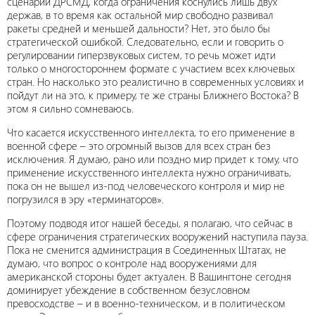
сценарий ДРСМД, когда ограничения коснулись лишь двух
держав, в то время как остальной мир свободно развивал
ракеты средней и меньшей дальности? Нет, это было бы
стратегической ошибкой. Следовательно, если и говорить о
регулировании гиперзвуковых систем, то речь может идти
только о многостороннем формате с участием всех ключевых
стран. Но насколько это реалистично в современных условиях и
пойдут ли на это, к примеру, те же страны Ближнего Востока? В
этом я сильно сомневаюсь.
Что касается искусственного интеллекта, то его применение в
военной сфере – это огромный вызов для всех стран без
исключения. Я думаю, рано или поздно мир придет к тому, что
применение искусственного интеллекта нужно ограничивать,
пока он не вышел из-под человеческого контроля и мир не
погрузился в эру «терминаторов».
Поэтому подводя итог нашей беседы, я полагаю, что сейчас в
сфере ограничения стратегических вооружений наступила пауза.
Пока не сменится администрация в Соединенных Штатах, не
думаю, что вопрос о контроле над вооружениями для
американской стороны будет актуален. В Вашингтоне сегодня
доминирует убеждение в собственном безусловном
превосходстве – и в военно-техническом, и в политическом