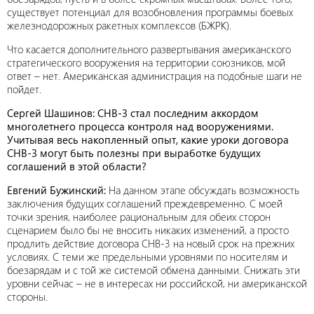
существует потенциал для возобновления программы боевых
железнодорожных ракетных комплексов (БЖРК).
Что касается дополнительного развертывания американского
стратегического вооружения на территории союзников, мой
ответ – нет. Американская администрация на подобные шаги не
пойдет.
Сергей Шашинов: СНВ-3 стал последним аккордом
многолетнего процесса контроля над вооружениями.
Учитывая весь накопленный опыт, какие уроки договора
СНВ-3 могут быть полезны при выработке будущих
соглашений в этой области?
Евгений Бужинский:
На данном этапе обсуждать возможность
заключения будущих соглашений преждевременно. С моей
точки зрения, наиболее рациональным для обеих сторон
сценарием было бы не вносить никаких изменений, а просто
продлить действие договора СНВ-3 на новый срок на прежних
условиях. С теми же предельными уровнями по носителям и
боезарядам и с той же системой обмена данными. Снижать эти
уровни сейчас – не в интересах ни российской, ни американской
стороны.