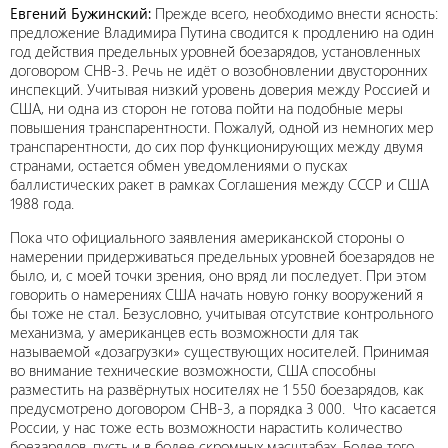
Евгений Бужинский:
Прежде всего, необходимо внести ясность:
предложение Владимира Путина сводится к продлению на один
год действия предельных уровней боезарядов, установленных
договором СНВ-3. Речь не идёт о возобновлении двусторонних
инспекций. Учитывая низкий уровень доверия между Россией и
США, ни одна из сторон не готова пойти на подобные меры
повышения транспарентности. Пожалуй, одной из немногих мер
транспарентности, до сих пор функционирующих между двумя
странами, остается обмен уведомлениями о пусках
баллистических ракет в рамках Соглашения между СССР и США
1988 года.
Пока что официального заявления американской стороны о
намерении придерживаться предельных уровней боезарядов не
было, и, с моей точки зрения, оно вряд ли последует. При этом
говорить о намерениях США начать новую гонку вооружений я
бы тоже не стал. Безусловно, учитывая отсутствие контрольного
механизма, у американцев есть возможности для так
называемой «дозагрузки» существующих носителей. Принимая
во внимание технические возможности, США способны
разместить на развёрнутых носителях не 1 550 боезарядов, как
предусмотрено договором СНВ-3, а порядка 3 000. Что касается
России, у нас тоже есть возможности нарастить количество
боезарядов, пусть и в более скромных масштабах. Более того,