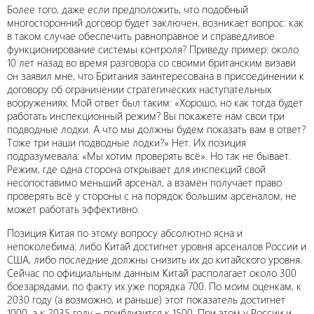
Более того, даже если предположить, что подобный
многосторонний договор будет заключен, возникает вопрос: как
в таком случае обеспечить равноправное и справедливое
функционирование системы контроля? Приведу пример: около
10 лет назад во время разговора со своими британским визави
он заявил мне, что Британия заинтересована в присоединении к
договору об ограничении стратегических наступательных
вооружениях. Мой ответ был таким: «Хорошо, но как тогда будет
работать инспекционный режим? Вы покажете нам свои три
подводные лодки. А что мы должны будем показать вам в ответ?
Тоже три наши подводные лодки?» Нет. Их позиция
подразумевала: «Мы хотим проверять всё». Но так не бывает.
Режим, где одна сторона открывает для инспекций свой
несопоставимо меньший арсенал, а взамен получает право
проверять всё у стороны с на порядок большим арсеналом, не
может работать эффективно.
Позиция Китая по этому вопросу абсолютно ясна и
непоколебима: либо Китай достигнет уровня арсеналов России и
США, либо последние должны снизить их до китайского уровня.
Сейчас по официальным данным Китай располагает около 300
боезарядами, по факту их уже порядка 700. По моим оценкам, к
2030 году (а возможно, и раньше) этот показатель достигнет
1000, а к 2035 году – приблизится к 1500. При этом у России и