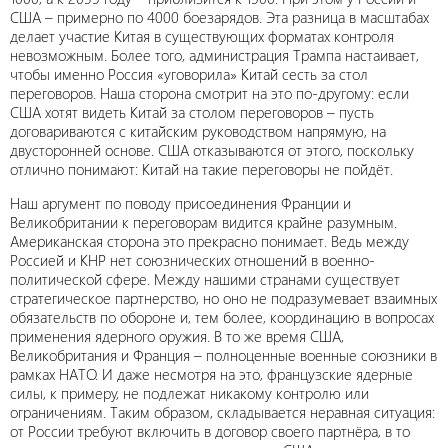
США – примерно по 4000 боезарядов. Эта разница в масштабах
делает участие Китая в существующих форматах контроля
невозможным. Более того, администрация Трампа настаивает,
чтобы именно Россия «уговорила» Китай сесть за стол
переговоров. Наша сторона смотрит на это по-другому: если
США хотят видеть Китай за столом переговоров – пусть
договариваются с китайским руководством напрямую, на
двусторонней основе. США отказываются от этого, поскольку
отлично понимают: Китай на такие переговоры не пойдёт.
Наш аргумент по поводу присоединения Франции и
Великобритании к переговорам видится крайне разумным.
Американская сторона это прекрасно понимает. Ведь между
Россией и КНР нет союзнических отношений в военно-
политической сфере. Между нашими странами существует
стратегическое партнерство, но оно не подразумевает взаимных
обязательств по обороне и, тем более, координацию в вопросах
применения ядерного оружия. В то же время США,
Великобритания и Франция – полноценные военные союзники в
рамках НАТО. И даже несмотря на это, французские ядерные
силы, к примеру, не подлежат никакому контролю или
ограничениям. Таким образом, складывается неравная ситуация:
от России требуют включить в договор своего партнёра, в то