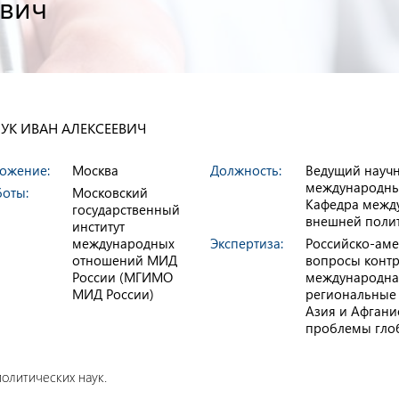
евич
УК ИВАН АЛЕКСЕЕВИЧ
ожение:
Москва
Должность:
Ведущий научн
международных
боты:
Московский
Кафедра межд
государственный
внешней поли
институт
международных
Экспертиза:
Российско-аме
отношений МИД
вопросы конт
России (МГИМО
международная
МИД России)
региональные 
Азия и Афганис
проблемы гло
политических наук.