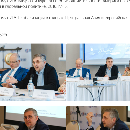
нчук И.А. Миф о Сизифе. Эссе об исключительности. Америка на ве
 в глобальной политике. 2016. № 5.
чук И.А. Глобализация в головах. Центральная Азия и евразийская 
2/25