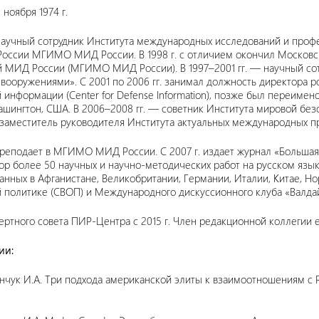
 ноября 1974 г.
аучный сотрудник Института международных исследований и про
России МГИМО МИД России. В 1998 г. с отличием окончил Московс
 МИД России (МГИМО МИД России). В 1997–2001 гг. — научный сот
вооружениями». С 2001 по 2006 гг. занимал должность директора 
информации (Center for Defense Information), позже был переимено
, Вашингтон, США. В 2006–2008 гг. — советник Института мировой бе
— заместитель руководителя Института актуальных международных
 преподает в МГИМО МИД России. С 2007 г. издает журнал «Большая 
тор более 50 научных и научно-методических работ на русском язык
анных в Афганистане, Великобритании, Германии, Италии, Китае, Н
 политике (СВОП) и Международного дискуссионного клуба «Валда
ертного совета ПИР-Центра с 2015 г. Член редакционной коллегии
ии:
нчук И.А. Три подхода американской элиты к взаимоотношениям с Р
.