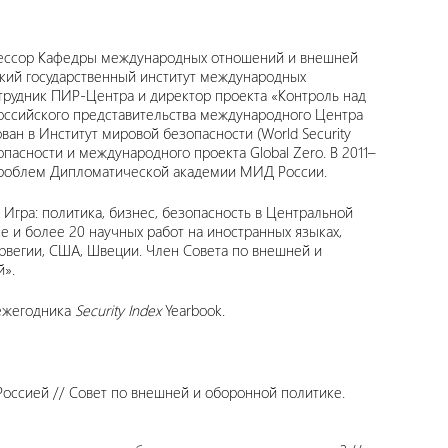
фессор Кафедры международных отношений и внешней
кий государственный институт международных
рудник ПИР-Центра и директор проекта «Контроль над
российского представительства международного Центра
ван в Институт мировой безопасности (World Security
зопасности и международного проекта Global Zero. В 2011–
 проблем Дипломатической академии МИД России.
Игра: политика, бизнес, безопасность в Центральной
е и более 20 научных работ на иностранных языках,
орвегии, США, Швеции. Член Совета по внешней и
й».
 ежегодника
Security Index
Yearbook.
оссией // Совет по внешней и оборонной политике.