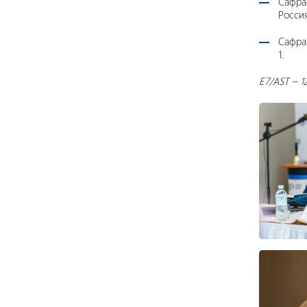
Сафра
Россия
Сафран
1.
E7/AST – 1