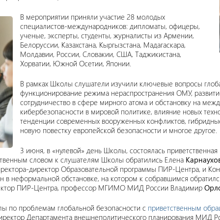
В мероприятии приняли участие 28 молодых
специалистов-международников: дипломаты, офицеры,
ученые, эксперты, студенты, журналисты из Армении,
Белоруссии, Казахстана, Кыргызстана, Мадагаскара,
Молдавии, России, Словакии, США, Таджикистана,
Хорватии, Южной Осетии, Японии.
В рамках Школы слушатели изучили ключевые вопросы глоба
функционирование режима нераспространения ОМУ, развити
сотрудничество в сфере мирного атома и обстановку на ме
кибербезопасности в мировой политике, влияние новых техн
тенденции современных вооруженных конфликтов, гибридные
новую повестку европейской безопасности и многое другое.
3 июня, в «нулевой» день Школы, состоялась приветственна
тственным словом к слушателям Школы обратились Елена
Карнаухо
директора-директор Образовательной программы ПИР-Центра, и Ко
ин в неформальной обстановке, на котором к собравшимся обратил
иректор ПИР-Центра, профессор МГИМО МИД России Владимир
Орл
лы по проблемам глобальной безопасности с
приветственным обр
ректор Департамента внешнеполитического планирования МИД Рос