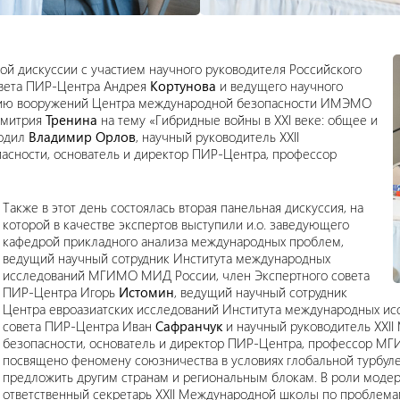
ой дискуссии с участием научного руководителя Российского
овета ПИР-Центра Андрея
Кортунова
и ведущего научного
ению вооружений Центра международной безопасности ИМЭМО
Дмитрия
Тренина
на тему «Гибридные войны в XXI веке: общее и
водил
Владимир Орлов
, научный руководитель XXII
сности, основатель и директор ПИР-Центра, профессор
Также в этот день состоялась вторая панельная дискуссия, на
которой в качестве экспертов выступили и.о. заведующего
кафедрой прикладного анализа международных проблем,
ведущий научный сотрудник Института международных
исследований МГИМО МИД России, член Экспертного совета
ПИР-Центра Игорь
Истомин
, ведущий научный сотрудник
Центра евроазиатских исследований Института международных и
совета ПИР-Центра Иван
Сафранчук
и научный руководитель XXI
безопасности, основатель и директор ПИР-Центра, профессор 
посвящено феномену союзничества в условиях глобальной турбулен
предложить другим странам и региональным блокам. В роли моде
ответственный секретарь XXII Международной школы по проблемам