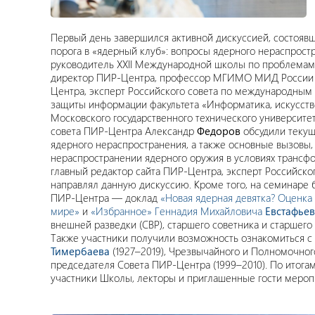
Первый день завершился активной дискуссией, состояв
порога в «ядерный клуб»: вопросы ядерного нераспростр
руководитель XXII Международной школы по проблемам 
директор ПИР-Центра, профессор МГИМО МИД России
Центра, эксперт Российского совета по международным
защиты информации факультета «Информатика, искусств
Московского государственного технического университет
совета ПИР-Центра Александр
Федоров
обсудили теку
ядерного нераспространения, а также основные вызовы,
нераспространении ядерного оружия в условиях трансф
главный редактор сайта ПИР-Центра, эксперт Российск
направлял данную дискуссию. Кроме того, на семинаре
ПИР-Центра — доклад
«Новая ядерная девятка? Оценка
мире»
и
«Избранное» Геннадия Михайловича
Евстафье
внешней разведки (СВР), старшего советника и старшег
Также участники получили возможность ознакомиться с
Тимербаева
(1927–2019), Чрезвычайного и Полномочного
председателя Совета ПИР-Центра (1999–2010). По итога
участники Школы, лекторы и приглашенные гости мероп