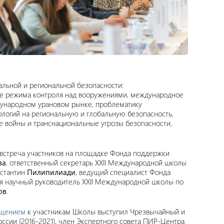
льной и региональной безопасности:
е режима контроля над вооружениями, международное
ждународном урановом рынке, проблематику
ологий на региональную и глобальную безопасность,
 войны и транснациональные угрозы безопасности,
я встреча участников на площадке Фонда поддержки
ва
, ответственный секретарь XXII Международной школы
нстантин
Пилипилиади
, ведущий специалист Фонда
ся научный руководитель XXII Международной школы по
ов
.
ащением
к участникам Школы выступил Чрезвычайный и
сии (2016-2021), член Экспертного совета ПИР-Центра