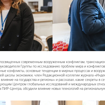
х, посвященных современным вооруженным конфликтам, транснацио
 руководителя Группы по исследованию проблем мира и конфликто
ные конфликты, основные тенденции в мирных процессах и воору
шей школы экономики, член Редакционной коллегии журнала «Индек
влияние на государства и регионы» и рассказал, какие секреты в с
едующим Центром глобальных исследований и международных отно
ПИР-Центра, обсудили влияние новых технологий на региональную