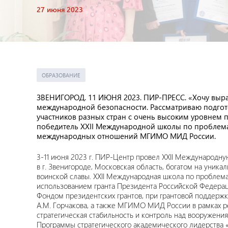
27 июня 2023
ОБРАЗОВАНИЕ
ЗВЕНИГОРОД. 11 ИЮНЯ 2023. ПИР-ПРЕСС. «Хочу выраз
международной безопасности. Рассматриваю подгот
участников разных стран с очень высоким уровнем 
победитель
XXII
Международной школы по проблемам
международных отношений МГИМО МИД России.
3-11 июня 2023 г. ПИР-Центр провел XXII Международн
в г. Звенигороде, Московская область, богатом на уника
воинской славы. XXII Международная школа по проблема
использованием гранта Президента Российской Федерац
Фондом президентских грантов, при грантовой поддер
А.М. Горчакова, а также МГИМО МИД России в рамках р
стратегическая стабильность и контроль над вооруже
Программы стратегического академического лидерства 