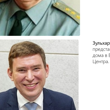
Зульха
предста
дома в 
Центра.