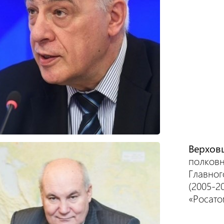
Верхов
полковни
Главног
(2005-2
«Росато