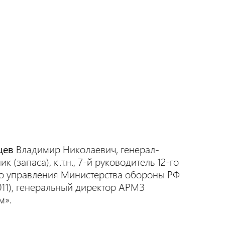
цев
Владимир Николаевич, генерал-
к (запаса), к.т.н., 7-й руководитель 12-го
о управления Министерства обороны РФ
011), генеральный директор АРМЗ
м».