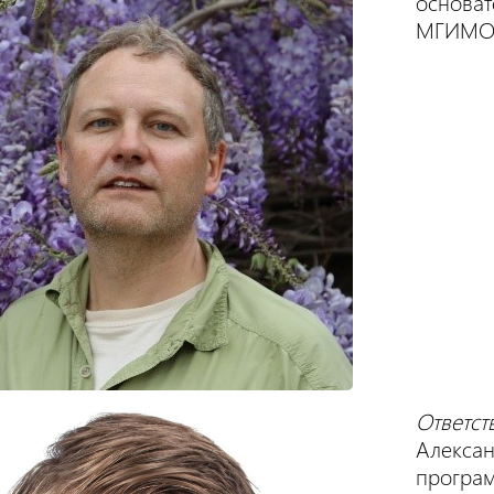
основат
МГИМО 
Ответст
Алекса
програм