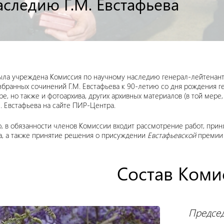
следию Г.М. Евстафьева
 была учреждена Комиссия по научному наследию генерал-лейтенант
збранных сочинений Г.М. Евстафьева к 90-летию со дня рождения г
, но также и фотоархива, других архивных материалов (в той мере,
. Евстафьева на сайте ПИР-Центра.
о, в обязанности членов Комиссии входит рассмотрение работ, прин
а, а также принятие решения о присуждении
Евстафьевской
премии 
Состав Коми
Председ