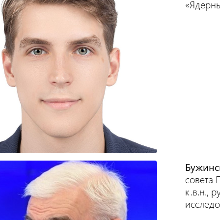
«Ядерны
Бужинс
совета 
к.в.н.,
исследо