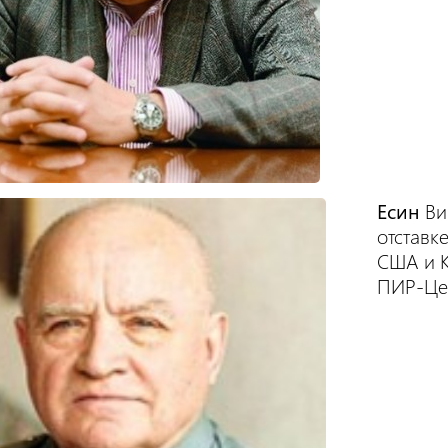
Есин
Ви
отставк
США и К
ПИР-Це