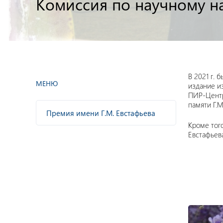
Комиссия по научному на
В 2021 г.
МЕНЮ
издание и
ПИР-Центре
памяти Г.М
Премия имени Г.М. Евстафьева
Кроме тог
Евстафьев