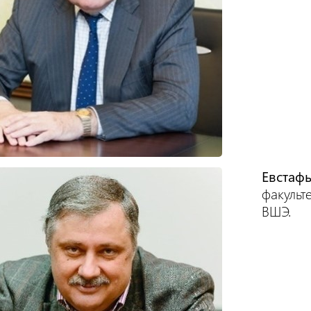
Евстаф
факульт
ВШЭ.