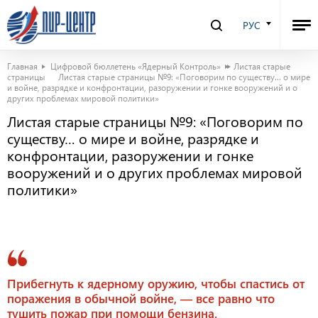
РУС
Главная
Цифровой бюллетень «Ядерный Контроль»
Листая старые
страницы
Листая старые страницы №9: «Поговорим по существу… о мире
и войне, разрядке и конфронтации, разоружении и гонке вооружений и о
других проблемах мировой политики»
Листая старые страницы №9: «Поговорим по
существу… о мире и войне, разрядке и
конфронтации, разоружении и гонке
вооружений и о других проблемах мировой
политики»
Прибегнуть к ядерному оружию, чтобы спастись от
поражения в обычной войне, — все равно что
тушить пожар при помощи бензина.