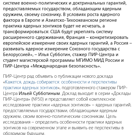
системе военно-политических и доктринальных гарантий,
предоставляемых государством, обладающим ядерным
оружием, своему союзнику. В условиях роста ядерного
фактора в Европе и Азиатско-Тихоокеанском регионе
практика ядерных зонтиков будет не исчезать, а
трансформироваться: США будут укреплять систему
расширенного сдерживания, Франция – конкретизировать
европейское измерение своих ядерных гарантий, а Россия –
развивать ядерное измерение Союзного государства с
Белоруссией», – Илья Субботин, стажер ПИР-Центра и
студент магистерской программы МГИМО МИД России и
ПИР-Центра «Международная безопасность».
ПИР-Центр рад объявить о публикации нового доклада
«
Кажется, дождь собирается: особенности и перспективы
практики ядерных зонтиков
», подготовленного стажером ПИР-
Центра
Ильей Субботиным
. Доклад выходит в серии «Доклады
ПИР-Центра» (№50) и представляет собой комплексное
исследование практики «ядерных зонтиков» – ядерных гарантий,
предоставляемых государствами, обладающими ядерным
оружием, своим военно-политическим союзникам. Цель
исследования – определить особенности практики ядерных
зонтиков на современном этапе и выявить ее перспективы в
обозримом будущем.