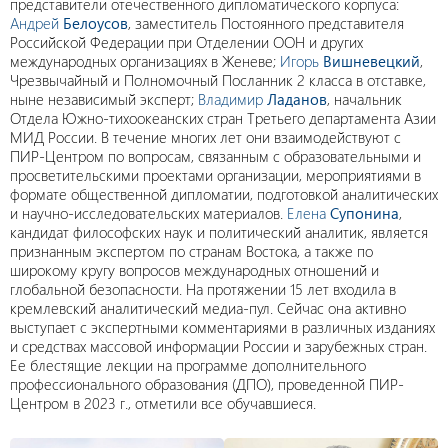
представители отечественного дипломатического корпуса:
Андрей
Белоусов
, заместитель Постоянного представителя
Российской Федерации при Отделении ООН и других
международных организациях в Женеве;
Игорь
Вишневецкий
,
Чрезвычайный и Полномочный Посланник 2 класса в отставке,
ныне независимый эксперт;
Владимир
Ладанов
, начальник
Отдела Южно-тихоокеанских стран Третьего департамента Азии
МИД России. В течение многих лет они взаимодействуют с
ПИР-Центром по вопросам, связанным с образовательными и
просветительскими проектами организации, мероприятиями в
формате общественной дипломатии, подготовкой аналитических
и научно-исследовательских материалов.
Елена
Супонина
,
кандидат философских наук и политический аналитик, является
признанным экспертом по странам Востока, а также по
широкому кругу вопросов международных отношений и
глобальной безопасности. На протяжении 15 лет входила в
кремлевский аналитический медиа-пул. Сейчас она активно
выступает с экспертными комментариями в различных изданиях
и средствах массовой информации России и зарубежных стран.
Ее блестящие лекции на программе дополнительного
профессионального образования (ДПО), проведенной ПИР-
Центром в 2023 г., отметили все обучавшиеся.