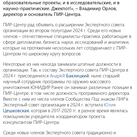
образовательные проекты, и в исследовательские, и в
научно-практические. Джекпот!»,
–
Владимир Орлов,
директор и основатель ПИР-Центра.
ПИР-Центр рад объявить о расширении Экспертного совета
организации во втором полугодии 2024 г. Среди его новых
членов – отечественные специалисты-практики, работающие в
сфере дипломатии, бизнеса, науки, исследований и аналитики,
которые на протяжении нескольких лет сотрудничают с ПИР-
Центром по широкому кругу вопросов.
Некоторые из них некогда занимали штатные должности в
организации. Так, к составу Экспертного совета ПИР-Центра в
2024 г. присоединился
Андрей
Баклицкий
, ныне старший
научный сотрудник программы по оружию массового
уничтожения ЮНИДИР. Ранее он занимал различные позиции в
ПИР-Центре, в том числе должность программного директора.
Вместе с ним из числа членов Сообщества
Под знаком ПИР
в
Экспертный совет организации в 2024 г. вступила
Юлия
Цешковская
, которая в 2017-2020 гг. в разное время являлась
помощником учредителя, координатором проекта,
консультантом ПИР-Центра.
Среди новых членов Экспертного совета традиционно и