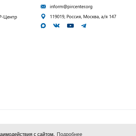
inform@pircenter.org
Р-Центр
119019, Россия, Москва, а/я 147
аимодействия с сайтом.
Подробнее