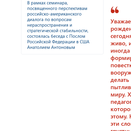
В рамках семинара,
посвященного перспективам
российско-американского
диалога по вопросам
Уважае
нераспространения и
рожден
стратегической стабильности,
сегодн
состоялась беседа с Послом
Российской Федерации в США
живо, 
Анатолием Антоновым
иногда
формир
повест
вооруж
делать
пытлив
миру. 
педаго
которо
этому.
эти сл
грустн