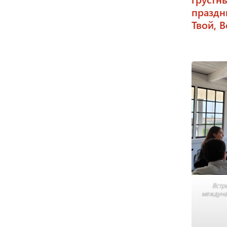
праздн
Твой, 
Встр
междуна