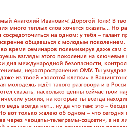
мый Анатолий Иванович! Дорогой Толя! В тво
ия много теплых слов хочется сказать… Но р
я сосредоточиться на одном: у тебя – талант п
искренне общаешься с молодым поколением. 
 во время семинаров полемизируя даже сам с
уешь взгляды этого поколения на ключевые
ки дня международной безопасности, контрол
ениями, нераспространения ОМУ. Ты умудряе
 даже из твоей «золотой клетки» в Вашингтон
ая молодежь ждёт такого разговора и в Росси
Хотел сказать, насколько ценны сейчас твои на
гические усилия, на которые ты всегда наход
го ведь всегда нет… ну да что там: это – бесц
 Но вот только жалею об одном – что сегодня
ова через «воцапы-телеграмы-соцсети», а не л
ый для меня момент не помешает мне порадо