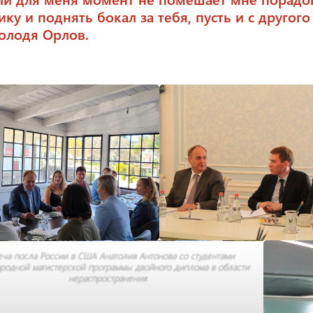
ику и поднять бокал за тебя, пусть и с другог
Володя Орлов.
еча посла России в США Анатолия Антонова со студентами
родной магистерской программы двойного диплома в области
нераспространения