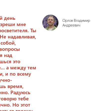
й день
Орлов Владимир
азреши мне
Андреевич
росветителя. Ты
Не надавливая,
 собой,
 вопросы
я над
шься это
е… а между тем
и, и по всему
учно-
ишь время,
енно. Радуюсь
 говорю тебе
ично. Но этот
ваться твоему