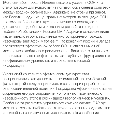
19-26 сентября прошла Неделя высокого уровня в ООН, что
стало поводом для нового витка попыток осмысления роли этой
международной организации. Африканские страны признают,
что Россия — один из центральных акторов на площадке ООН,
поэтому любой анализ здесь неизменно сопровождается
достаточно подробным изложением российского видения
глобальной обстановки. Россию СМИ Африки в основном видят
как активного игрока, защитника многостороннего подхода.
Разочаровывает Африку тот факт, что конфликт России и Запада
препятствует эффективной работе ООН и связанных с ней
механизмов глобального регулирования. Вина за это ни на кого
не возлагается, но сам факт вызывает глубокую фрустрацию как
на официальном уровне, так и в средствах массовой
информации.
Украинский конфликт в африканском дискурсе стал
восприниматься как данность — неприятный, но неизбежный
факт, который следует принимать в расчет при проработке и
реализации внешней политики. Государства Африки надеются на
скорейшее его урегулирование, но признают практическую
невозможность этого в сложившихся геополитических условиях.
Особенно за развитием украинского кризиса следит ЮАР, где
можно встретить наибольшее количество разного рода заметок
и подробных аналитических материалов, а фраза «Россия-