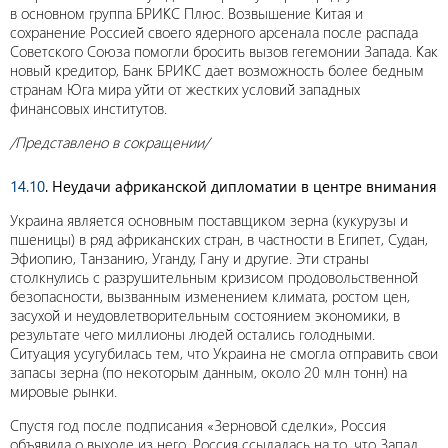
в основном группа БРИКС Плюс. Возвышение Китая и
сохранение Россией своего ядерного арсенала после распада
Советского Союза помогли бросить вызов гегемонии Запада. Как
новый кредитор, Банк БРИКС дает возможность более бедным
странам Юга мира уйти от жестких условий западных
финансовых институтов.
/Представлено в сокращении/
14.10
. Неудачи африканской дипломатии в центре внимания
Украина является основным поставщиком зерна (кукурузы и
пшеницы) в ряд африканских стран, в частности в Египет, Судан,
Эфиопию, Танзанию, Уганду, Гану и другие. Эти страны
столкнулись с разрушительным кризисом продовольственной
безопасности, вызванным изменением климата, ростом цен,
засухой и неудовлетворительным состоянием экономики, в
результате чего миллионы людей остались голодными.
Ситуация усугубилась тем, что Украина не смогла отправить свои
запасы зерна (по некоторым данным, около 20 млн тонн) на
мировые рынки.
Спустя год после подписания «Зерновой сделки», Россия
объявила о выходе из него. Россия ссылалась на то, что Запад