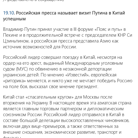
19.10
. Российская пресса называет визит Путина в Китай
успешным
Владимир Путин принял участие в III форуме «Пояс и путь» в
Пекине и в продолжительной встрече с председателем КНР Си
Цзиньпином, а российская пресса представила Азию как
источник возможностей для России.
Российский лидер совершил поездку в Китай, несмотря на
ордер на его арест, выданный Международным уголовным
судом (МУС) по обвинению в незаконной депортации
украинских детей. По мнению «Известий», европейская
«риторика» меняется, и никто уже не мечтает победить Россию
на поле боя, высказал свое мнение президент.
Китай стал «спасательным кругом» для Москвы после
вторжения на Украину. В настоящее время эта азиатская страна
является главным торговым партнером и дипломатическим
союзником России. Российский лидер отправился в Китай в
составе большой делегации высокопоставленных чиновников,
включая двух вице-премьеров, а также ответственных за
внешние сношения, экономическое развитие, транспорт и
финансы.