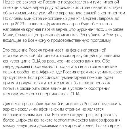
Недавнее заявление России о предоставлении гуманитарной
помощи в виде зерна ряду африканских стран свидетельствует
об активизации ее усилий по укреплению связей с континентом.
По словам министра иностранных дел РФ Сергея Лаврова, до
конца 2023 г. в шесть африканских стран будет бесплатно
направлена крупная партия зерна. Это Буркина-Фасо, Зимбабве,
Мали, Сомали, Центральноафриканская Республика и Эритрея,
входящие во Всемирную продовольственную программу.
Это решение Россия принимает на фоне напряженной
геополитической обстановки, характеризующейся усилением
конкуренции с США за расширение своего влияния. Обе
сверхдержавы продолжают продвигать свои стратегические
пешки, особенно в Африке, где Россия стремится усилить свое
присутствие. Если российская гуманитарная помощь будет
принята получателями, то это может быть расценено как
попытка расширить свое влияние в условиях обострения
геополитического соперничества с США.
Для некоторых наблюдателей инициатива России предложить
зерно нескольким африканским странам не является
незначительным жестом. Ее также следует рассматривать в
более широком контексте геополитического маневрирования
между ведущими державами на мировой арене. Только время