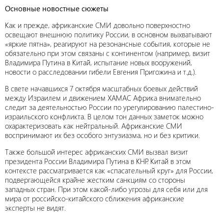
Основные новостные сюжеты
Как и прежде, африканские СМИ довольно поверхностно
освещают внешнюю политику России, в основном выхватывают
«яркие пятна», реагируют на резонансные события, которые не
обязательно при этом связаны с континентом (например, визит
Владимира Путина в Китай, испытание новых вооружений,
новости о расследовании гибели Евгения Пригожина и т.д.).
В свете начавшихся 7 октября масштабных боевых действий
между Израилем и движением ХАМАС Африка внимательно
следит за деятельностью России по урегулированию палестино-
израильского конфликта. В целом тон данных заметок можно
охарактеризовать как нейтральный. Африканские СМИ
воспринимают их без особого энтузиазма, но и без критики.
Также большой интерес африканских СМИ вызвал визит
президента России Владимира Путина в КНР. Китай в этом
контексте рассматривается как «спасательный круг» для России,
подвергающейся крайне жестким санкциям со стороны
западных стран. При этом какой-либо угрозы для себя или для
мира от российско-китайского сближения африканские
эксперты не видят.