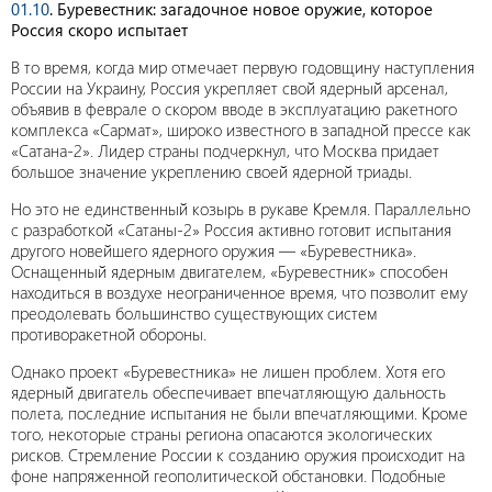
01.10
. Буревестник: загадочное новое оружие, которое
Россия скоро испытает
В то время, когда мир отмечает первую годовщину наступления
России на Украину, Россия укрепляет свой ядерный арсенал,
объявив в феврале о скором вводе в эксплуатацию ракетного
комплекса «Сармат», широко известного в западной прессе как
«Сатана-2». Лидер страны подчеркнул, что Москва придает
большое значение укреплению своей ядерной триады.
Но это не единственный козырь в рукаве Кремля. Параллельно
с разработкой «Сатаны-2» Россия активно готовит испытания
другого новейшего ядерного оружия — «Буревестника».
Оснащенный ядерным двигателем, «Буревестник» способен
находиться в воздухе неограниченное время, что позволит ему
преодолевать большинство существующих систем
противоракетной обороны.
Однако проект «Буревестника» не лишен проблем. Хотя его
ядерный двигатель обеспечивает впечатляющую дальность
полета, последние испытания не были впечатляющими. Кроме
того, некоторые страны региона опасаются экологических
рисков. Стремление России к созданию оружия происходит на
фоне напряженной геополитической обстановки. Подобные