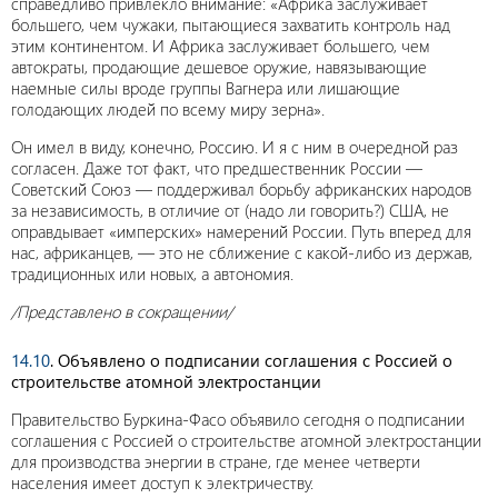
справедливо привлекло внимание: «Африка заслуживает
большего, чем чужаки, пытающиеся захватить контроль над
этим континентом. И Африка заслуживает большего, чем
автократы, продающие дешевое оружие, навязывающие
наемные силы вроде группы Вагнера или лишающие
голодающих людей по всему миру зерна».
Он имел в виду, конечно, Россию. И я с ним в очередной раз
согласен. Даже тот факт, что предшественник России —
Советский Союз — поддерживал борьбу африканских народов
за независимость, в отличие от (надо ли говорить?) США, не
оправдывает «имперских» намерений России. Путь вперед для
нас, африканцев, — это не сближение с какой-либо из держав,
традиционных или новых, а автономия.
/Представлено в сокращении/
14.10
. Объявлено о подписании соглашения с Россией о
строительстве атомной электростанции
Правительство Буркина-Фасо объявило сегодня о подписании
соглашения с Россией о строительстве атомной электростанции
для производства энергии в стране, где менее четверти
населения имеет доступ к электричеству.