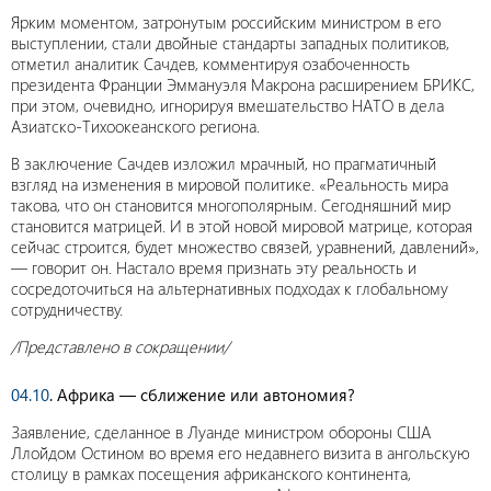
Ярким моментом, затронутым российским министром в его
выступлении, стали двойные стандарты западных политиков,
отметил аналитик Сачдев, комментируя озабоченность
президента Франции Эммануэля Макрона расширением БРИКС,
при этом, очевидно, игнорируя вмешательство НАТО в дела
Азиатско-Тихоокеанского региона.
В заключение Сачдев изложил мрачный, но прагматичный
взгляд на изменения в мировой политике. «Реальность мира
такова, что он становится многополярным. Сегодняшний мир
становится матрицей. И в этой новой мировой матрице, которая
сейчас строится, будет множество связей, уравнений, давлений»,
— говорит он. Настало время признать эту реальность и
сосредоточиться на альтернативных подходах к глобальному
сотрудничеству.
/Представлено в сокращении/
04.10
. Африка — сближение или автономия?
Заявление, сделанное в Луанде министром обороны США
Ллойдом Остином во время его недавнего визита в ангольскую
столицу в рамках посещения африканского континента,