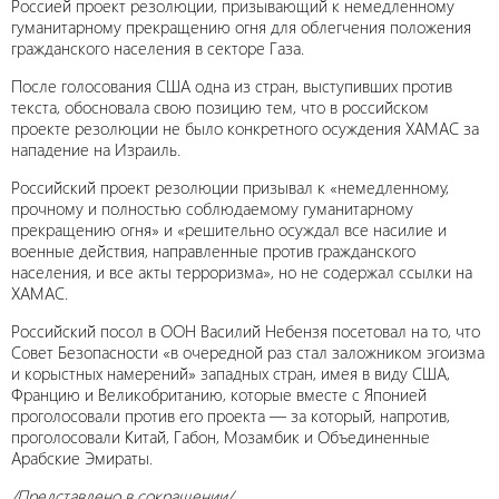
Россией проект резолюции, призывающий к немедленному
гуманитарному прекращению огня для облегчения положения
гражданского населения в секторе Газа.
После голосования США одна из стран, выступивших против
текста, обосновала свою позицию тем, что в российском
проекте резолюции не было конкретного осуждения ХАМАС за
нападение на Израиль.
Российский проект резолюции призывал к «немедленному,
прочному и полностью соблюдаемому гуманитарному
прекращению огня» и «решительно осуждал все насилие и
военные действия, направленные против гражданского
населения, и все акты терроризма», но не содержал ссылки на
ХАМАС.
Российский посол в ООН Василий Небензя посетовал на то, что
Совет Безопасности «в очередной раз стал заложником эгоизма
и корыстных намерений» западных стран, имея в виду США,
Францию и Великобританию, которые вместе с Японией
проголосовали против его проекта — за который, напротив,
проголосовали Китай, Габон, Мозамбик и Объединенные
Арабские Эмираты.
/Представлено в сокращении/