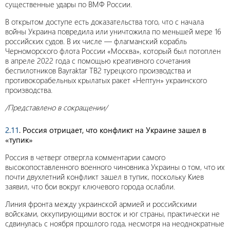
существенные удары по ВМФ России.
В открытом доступе есть доказательства того, что с начала
войны Украина повредила или уничтожила по меньшей мере 16
российских судов. В их числе — флагманский корабль
Черноморского флота России «Москва», который был потоплен
в апреле 2022 года с помощью креативного сочетания
беспилотников Bayraktar TB2 турецкого производства и
противокорабельных крылатых ракет «Нептун» украинского
производства.
/Представлено в сокращении/
2.11
. Россия отрицает, что конфликт на Украине зашел в
«тупик»
Россия в четверг отвергла комментарии самого
высокопоставленного военного чиновника Украины о том, что их
почти двухлетний конфликт зашел в тупик, поскольку Киев
заявил, что бои вокруг ключевого города ослабли.
Линия фронта между украинской армией и российскими
войсками, оккупирующими восток и юг страны, практически не
сдвинулась с ноября прошлого года, несмотря на неоднократные