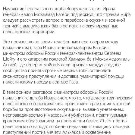
Начальник Генерального штаба Вооруженных сил Ирана
генерал-майор Мохаммад Багери подчеркнул, что странам мира
следует рассмотреть вопрос о переброске оружия и военной
техники с американских баз в регионе на оккупированные
палестинские территории.
Это произошло во время телефонных переговоров между
начальником штаба Ирана генерал-майором Багери с
министром обороны России генерал-лейтенантом Сергеем
Шойгу и его катарским коллегой Халидом бен Мохаммедом аль-
Аттией, где генерал-майор Багери призвал международное
сообщество принять срочные меры, чтобы остановить
сионистские преступления и доставка гуманитарной помощи
палестинскому народу в секторе Газа.
В телефонном разговоре с министром обороны России
начальник генштаба Ирана счел, что то, что делают группировки
палестинского сопротивления, происходит в рамках их законной
борьбы за противостояние оккупации и вызвано угнетением,
несправедливостью и массовыми убийствами, практикуемыми
вражеским образованием на протяжении более 70 лет против
палестинского народа, особенно недавняя эскалация уголовных
преступлений против мечети Аль-Акса и осквернение