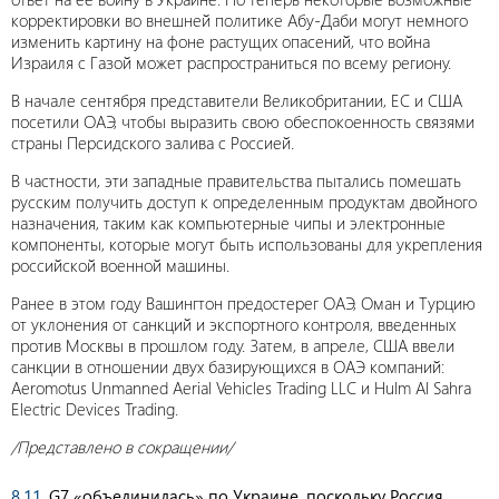
корректировки во внешней политике Абу-Даби могут немного
изменить картину на фоне растущих опасений, что война
Израиля с Газой может распространиться по всему региону.
В начале сентября представители Великобритании, ЕС и США
посетили ОАЭ, чтобы выразить свою обеспокоенность связями
страны Персидского залива с Россией.
В частности, эти западные правительства пытались помешать
русским получить доступ к определенным продуктам двойного
назначения, таким как компьютерные чипы и электронные
компоненты, которые могут быть использованы для укрепления
российской военной машины.
Ранее в этом году Вашингтон предостерег ОАЭ, Оман и Турцию
от уклонения от санкций и экспортного контроля, введенных
против Москвы в прошлом году. Затем, в апреле, США ввели
санкции в отношении двух базирующихся в ОАЭ компаний:
Aeromotus Unmanned Aerial Vehicles Trading LLC и Hulm Al Sahra
Electric Devices Trading.
/Представлено в сокращении/
8.11
. G7 «объединилась» по Украине, поскольку Россия