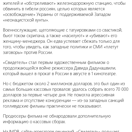
жителей и «обстреливают» железнодорожную станцию, чтобы
обвинить в гибели россиян, целью которых является
«освобождение» Украины от поддерживаемой Западом
«неонацистской хунты».
Военнослужащие, щеголяющие с татуировками со свастикой,
бьют током скрипача, а также «насилуют» и «убивают» его
женщину-менеджера. Он едва успевает сбежать только для
того, чтобы увидеть, как западные политики и СМИ «плетут
заговоры» против России.
«Свидетель» стал первым художественным фильмом о
продолжающейся войне режиссера Давида Дадунашвили,
который вышел в прокат в России в августе в 1 кинотеатре.
Но с бюджетом около 2 миллионов долларов, это был один из
самых больших кассовых провалов: удалось собрать всего 70 000
долларов за первые четыре дня. Не помогла агрессивная
реклама и отсутствие конкуренции — из-за западных санкций
голливудские фильмы практически не показывают.
Продюсеры фильма не обнародовали дополнительную
информацию о кассовых сборах.
На IMDB, сайте-агрегаторе рецензий, «Свидетель» получает