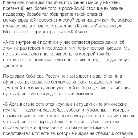
К внешней политике талибов, по крайней мере у Москвы,
претензий нет, более того, в российской столице выразили
поддержку борьбе талибов против такой опасной
международной террористической организации как Исламское
государство, это нашло отражение в Казанской декларации
Московского формата, рассказал Кабулов
«А по внутренней политике у нас остаются расхождения, об
этом не раз говорил президент, министр иностранных дел. Мы
не за этническую инклюзивность, на которой талибы
настаивают, за политическую инклюзивность», — подчеркнул
дипломат.
По словам Кабулова, Россия не настаивает на включении в
афганское руководство беглых афганских государственных
деятелей, поскольку «они уже свой выбор сделали, насчёт них
пусть афганский народ делает свои выводы».
«В Афганистане остаются крупные непуштунские этнические
группы — таджики, хазарейцы, узбеки и туркмены, — которых
называют «меньшинством», но в совокупности это значительная
часть афганского народа, более половины. И мы считаем
справедливым и правильным, чтобы их легитимные
представители, то есть те, которые никуда не сбежали, остались