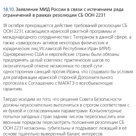
18.10
. Заявление МИД России в связи с истечением ряда
ограничений в рамках резолюции СБ ООН 2231
18 октября прекращается действие требований резолюции СБ
ООН 2231, касающихся иранской ракетной программы и
международного сотрудничества с Тегераном в данной сфере, а
также «заморозки» активов некоторых физических и
юридических лиц Исламской Республики Иран (ИРИ).
Одновременно США и европейские страны были обязаны
предпринять целый комплекс практических шагов по
окончательной отмене незаконных по своей сути
односторонних санкций против Ирана, что создавало бы условия
для ратификации иранской стороной Дополнительного
протокола к Соглашению с МАГАТЭ о всеобъемлющих
гарантиях.
Твёрдо исходим из того, что решения Совета Безопасности
должны неукоснительно выполняться в строгом соответствии с
их буквой и согласованными параметрами. Конъюнктурные
попытки западных стран задним числом переосмыслить или
явочным порядком пересмотреть положения резолюции СБ
ООН 2231 незаконны, губительны и подрывают лежащий в её
основе тщательно выверенный баланс интересов.