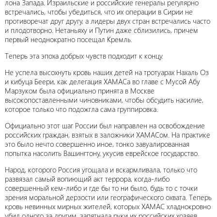
лона Запада. Израильские и российские генералы регулярно
встречались, чтобы убедиться, что их операции в Сирии не
противоречат друг другу, а лидеры двух стран встречались часто
и плодотворно. Нетаньяху и Путин даже сблизились, причем
первый неоднократно посещал Кремль.
Теперь эта эпоха добрых чувств подходит к концу.
Не успела высохнуть кровь наших детей на тротуарах Нахаль Оз
и кибуца Беери, как делегация ХАМАСа во главе с Мусой Абу
Марзуком была официально принята в Москве
высокопоставленными чиновниками, чтобы обсудить насилие,
которое только что подожгла сама группировка.
Официально этот шаг России был направлен на освобождение
российских граждан, взятых в заложники ХАМАСом. На практике
это было нечто совершенно иное, тонко завуалированная
попытка насолить Вашингтону, укусив еврейское государство.
Народ, которого Россия угощала и вскармливала, только что
развязал самый вопиющий акт террора, когда-либо
совершенный кем-либо и где бы то ни было, будь то с точки
зрения моральной дерзости или географического охвата. Теперь
кровь невинных мирных жителей, которых ХАМАС хладнокровно
убил одного за другим, запятнала руки их российских хозяев.