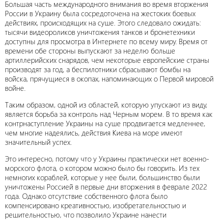
Большая часть международного внимания во время вторжения
России в Украину была сосредоточена на жестоких боевых
действиях, происходящих на суше. Этого следовало ожидать:
тысячи видеороликов уничтожения танков и бронетехники
доступны для просмотра в Интернете по всему миру. Время от
времени обе стороны выпускают за неделю больше
артиллерийских снарядов, чем некоторые европейские страны
производят за год, а беспилотники сбрасывают бомбы на
войска, прячущиеся в окопах, напоминающих о Первой мировой
войне.
Таким образом, одной из областей, которую упускают из виду,
является борьба за контроль над Черным морем. В то время как
контрнаступление Украины на суше продвигается медленнее,
чем многие надеялись, действия Киева на море имеют
значительный успех.
Это интересно, потому что у Украины практически нет военно-
морского флота, о котором можно было бы говорить. Из тех
немногих кораблей, которые у нее были, большинство были
уничтожены Россией в первые дни вторжения в феврале 2022
года. Однако отсутствие собственного флота было
компенсировано креативностью, изобретательностью и
решительностью, что позволило Украине нанести