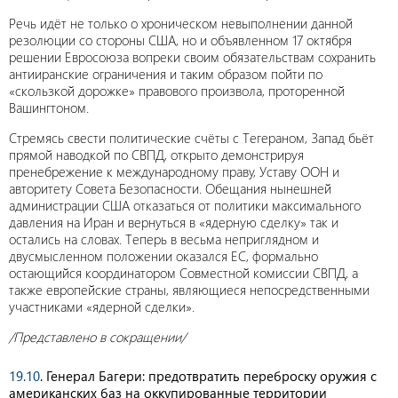
Речь идёт не только о хроническом невыполнении данной
резолюции со стороны США, но и объявленном 17 октября
решении Евросоюза вопреки своим обязательствам сохранить
антииранские ограничения и таким образом пойти по
«скользкой дорожке» правового произвола, проторенной
Вашингтоном.
Стремясь свести политические счёты с Тегераном, Запад бьёт
прямой наводкой по СВПД, открыто демонстрируя
пренебрежение к международному праву, Уставу ООН и
авторитету Совета Безопасности. Обещания нынешней
администрации США отказаться от политики максимального
давления на Иран и вернуться в «ядерную сделку» так и
остались на словах. Теперь в весьма неприглядном и
двусмысленном положении оказался ЕС, формально
остающийся координатором Совместной комиссии СВПД, а
также европейские страны, являющиеся непосредственными
участниками «ядерной сделки».
/Представлено в сокращении/
19.10
. Генерал Багери: предотвратить переброску оружия с
американских баз на оккупированные территории