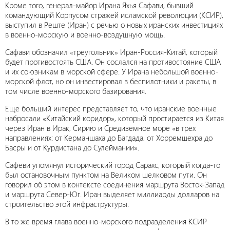
Кроме того, генерал-майор Ирана Яхья Сафави, бывший
командующий Корпусом стражей исламской революции (КСИР),
выступил в Реште (Иран) с речью о новых иранских инвестициях
в военно-морскую и военно-воздушную мощь.
Сафави обозначил «треугольник» Иран-Россия-Китай, который
будет противостоять США. Он сослался на противостояние США
и их союзникам в морской сфере. У Ирана небольшой военно-
морской флот, но он инвестировал в беспилотники и ракеты, в
том числе военно-морского базирования.
Еще больший интерес представляет то, что иранские военные
набросали «Китайский коридор», который простирается из Китая
через Иран в Ирак, Сирию и Средиземное море «в трех
направлениях: от Керманшаха до Багдада, от Хорремшехра до
Басры и от Курдистана до Сулеймании».
Сафеви упомянул исторический город Сарахс, который когда-то
был остановочным пунктом на Великом шелковом пути. Он
говорил об этом в контексте соединения маршрута Восток-Запад
и маршрута Север-Юг. Иран выделяет миллиарды долларов на
строительство этой инфраструктуры.
В то же время глава военно-морского подразделения КСИР