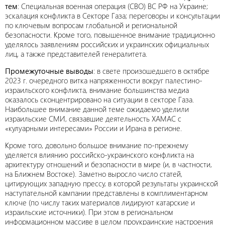
тем
: Специальная военная операция (СВО) ВС РФ на Украине;
эскалация конфликта в Секторе Газа; переговоры и консультации
по ключевым вопросам глобальной и региональной
безопасности. Кроме того, повышенное внимание традиционно
уделялось заявлениям российских и украинских официальных
лиц, а также представителей генералитета.
Промежуточные выводы
: в свете произошедшего в октябре
2023 г. очередного витка напряженности вокруг палестино-
израильского конфликта, внимание большинства медиа
оказалось сконцентрировано на ситуации в секторе Газа.
Наибольшее внимание данной теме ожидаемо уделили
израильские СМИ, связавшие деятельность ХАМАС с
«кулуарными интересами» России и Ирана в регионе.
Кроме того, довольно большое внимание по-прежнему
уделяется влиянию российско-украинского конфликта на
архитектуру отношений и безопасности в мире (и, в частности,
на Ближнем Востоке). Заметно выросло число статей,
цитирующих западную прессу, в которой результаты украинской
наступательной кампании представлены в комплиментарном
ключе (по числу таких материалов лидируют катарские и
израильские источники). При этом в региональном
информационном массиве в целом проукраинские настроения