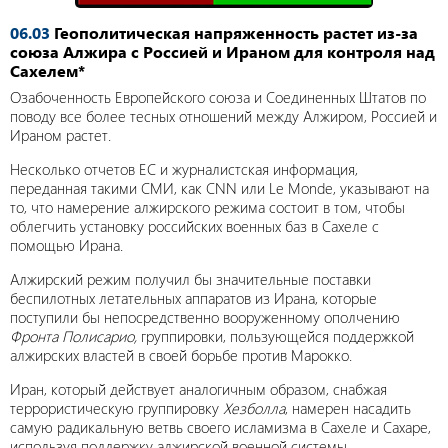
06.03
Геополитическая напряженность растет из-за
союза Алжира с Россией и Ираном для контроля над
Сахелем*
Озабоченность Европейского союза и Соединенных Штатов по
поводу все более тесных отношений между Алжиром, Россией и
Ираном растет.
Несколько отчетов ЕС и журналистская информация,
переданная такими СМИ, как CNN или Le Monde, указывают на
то, что намерение алжирского режима состоит в том, чтобы
облегчить установку российских военных баз в Сахеле с
помощью Ирана.
Алжирский режим получил бы значительные поставки
беспилотных летательных аппаратов из Ирана, которые
поступили бы непосредственно вооруженному ополчению
Фронта Полисарио,
группировки, пользующейся поддержкой
алжирских властей в своей борьбе против Марокко.
Иран, который действует аналогичным образом, снабжая
террористическую группировку
Хезболла
, намерен насадить
самую радикальную ветвь своего исламизма в Сахеле и Сахаре,
используя поддержку алжирской военной системы.