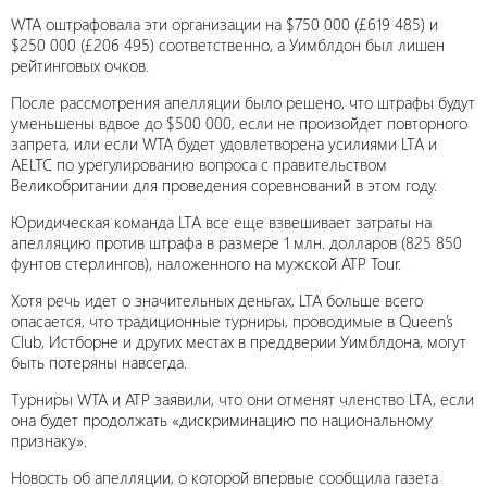
WTA оштрафовала эти организации на $750 000 (£619 485) и
$250 000 (£206 495) соответственно, а Уимблдон был лишен
рейтинговых очков.
После рассмотрения апелляции было решено, что штрафы будут
уменьшены вдвое до $500 000, если не произойдет повторного
запрета, или если WTA будет удовлетворена усилиями LTA и
AELTC по урегулированию вопроса с правительством
Великобритании для проведения соревнований в этом году.
Юридическая команда LTA все еще взвешивает затраты на
апелляцию против штрафа в размере 1 млн. долларов (825 850
фунтов стерлингов), наложенного на мужской ATP Tour.
Хотя речь идет о значительных деньгах, LTA больше всего
опасается, что традиционные турниры, проводимые в Queen’s
Club, Истборне и других местах в преддверии Уимблдона, могут
быть потеряны навсегда.
Турниры WTA и ATP заявили, что они отменят членство LTA, если
она будет продолжать «дискриминацию по национальному
признаку».
Новость об апелляции, о которой впервые сообщила газета