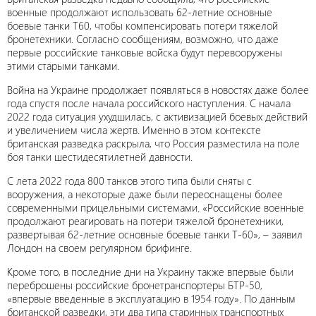
военные продолжают использовать 62-летние основные
боевые танки Т60, чтобы компенсировать потери тяжелой
бронетехники. Согласно сообщениям, возможно, что даже
первые российские танковые войска будут перевооружены
этими старыми танками.
Война на Украине продолжает появляться в новостях даже более
года спустя после начала российского наступления. С начала
2022 года ситуация ухудшилась, с активизацией боевых действий
и увеличением числа жертв. Именно в этом контексте
британская разведка раскрыла, что Россия разместила на поле
боя танки шестидесятилетней давности.
С лета 2022 года 800 танков этого типа были сняты с
вооружения, а некоторые даже были переоснащены более
современными прицельными системами. «Российские военные
продолжают реагировать на потери тяжелой бронетехники,
развертывая 62-летние основные боевые танки Т-60», – заявил
Лондон на своем регулярном брифинге.
Кроме того, в последние дни на Украину также впервые были
переброшены российские бронетранспортеры БТР-50,
«впервые введенные в эксплуатацию в 1954 году». По данным
британской разведки, эти два типа старинных транспортных