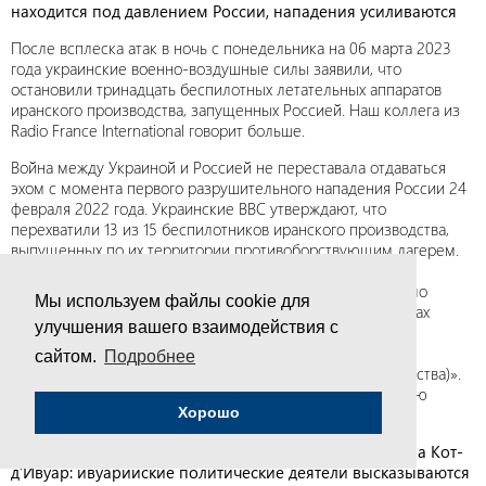
находится под давлением России, нападения усиливаются
После всплеска атак в ночь с понедельника на 06 марта 2023
года украинские военно-воздушные силы заявили, что
остановили тринадцать беспилотных летательных аппаратов
иранского производства, запущенных Россией. Наш коллега из
Radio France International говорит больше.
Война между Украиной и Россией не переставала отдаваться
эхом с момента первого разрушительного нападения России 24
февраля 2022 года. Украинские ВВС утверждают, что
перехватили 13 из 15 беспилотников иранского производства,
выпущенных по их территории противоборствующим лагерем.
Что еще более вопиюще, в своем отчете украинский
Генеральный штаб заявил, что за последние 24 часа было
Мы используем файлы cookie для
отбито «более 130 вражеских атак» на нескольких участках
улучшения вашего взаимодействия с
фронта, включая Купянск, Лиман, Бахмут и Авдеевку.
«Российские оккупанты атаковали Украину с помощью
сайтом.
Подробнее
беспилотника Shahed-131/136 (промышленного производства)».
Теперь Донбасс больше не является единственной целью
русских.
Хорошо
08.03
Влияние европейских санкций против России на Кот-
д’Ивуар: ивуарийские политические деятели высказываются