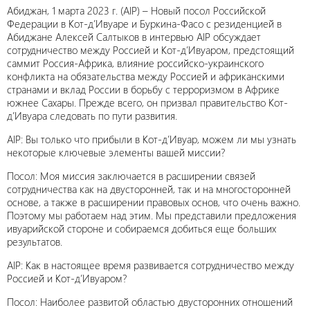
Абиджан, 1 марта 2023 г. (AIP) – Новый посол Российской
Федерации в Кот-д’Ивуаре и Буркина-Фасо с резиденцией в
Абиджане Алексей Салтыков в интервью AIP обсуждает
сотрудничество между Россией и Кот-д’Ивуаром, предстоящий
саммит Россия-Африка, влияние российско-украинского
конфликта на обязательства между Россией и африканскими
странами и вклад России в борьбу с терроризмом в Африке
южнее Сахары. Прежде всего, он призвал правительство Кот-
д’Ивуара следовать по пути развития.
AIP: Вы только что прибыли в Кот-д’Ивуар, можем ли мы узнать
некоторые ключевые элементы вашей миссии?
Посол: Моя миссия заключается в расширении связей
сотрудничества как на двусторонней, так и на многосторонней
основе, а также в расширении правовых основ, что очень важно.
Поэтому мы работаем над этим. Мы представили предложения
ивуарийской стороне и собираемся добиться еще больших
результатов.
AIP: Как в настоящее время развивается сотрудничество между
Россией и Кот-д’Ивуаром?
Посол: Наиболее развитой областью двусторонних отношений