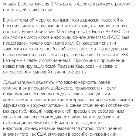
упадок Европы; миссия Э. Макрона в Африку в рамках стратегии
противодействия России.
В значительной мере основными поставщиками новостей о
России явились западные источники такие, как: министерство
обороны Великобритании, Media Express, Le Figaro, AFP, BBC. Со
ссылкой на российское информационное агентство (ТАСС) был
представлен только один материал. Он касался попытки
диверсии относительно Российского самолета. Также два раза
была опубликована ссылка на русские каналы Телеграмм: ЧВК
Вагнера – в связи с сообщением Е. Пригожина о применении
новых планирующих бомб, Рамзана Кадырова – в связи с
отправлением сыновей на линию фронта.
Примечательно отметить
, что закономерность, ранее
отмеченная в прошлом дайджесте, продолжается: «если
информация в основном предоставляется западными
агентствами, то аналитические материалы написаны уже самими
африканскими журналистами». К ранее отмеченной особенной
манере публикаций мавританской прессы с ее собственным
живым анализом происходящего также можно добавить и
публикации из Зимбабве. В частности, в одном из
информационных изданий выделяется статья, посвященная
анализу того как США втягивали в российско-украинский