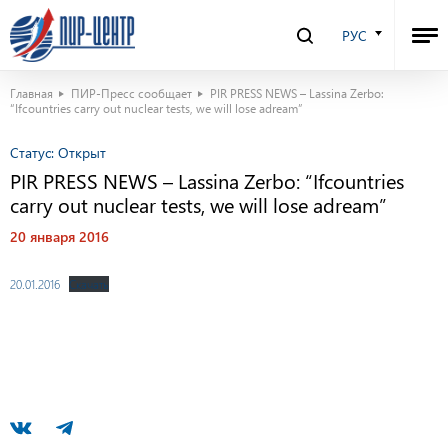
РУС
Главная
ПИР-Пресс сообщает
PIR PRESS NEWS – Lassina Zerbo:
“Ifcountries carry out nuclear tests, we will lose adream”
Статус:
Открыт
PIR PRESS NEWS – Lassina Zerbo: “Ifcountries
carry out nuclear tests, we will lose adream”
20 января 2016
20.01.2016
Скачать