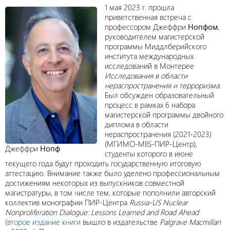
1 мая 2023 г. прошла
приветственная встреча с
профессором Джеффри
Нопфом
,
руководителем магистерской
программы Миддлберийского
института международных
исследований в Монтерее
Исследования в области
нераспространения и терроризма
.
Был обсужден образовательный
процесс в рамках 6 набора
магистерской программы двойного
диплома в области
нераспространения (2021-2023)
(МГИМО-MIIS-ПИР-Центр),
Джеффри
Нопф
студенты которого в июне
текущего года будут проходить государственную итоговую
аттестацию. Внимание также было уделено профессиональным
достижениям некоторых из выпускников совместной
магистратуры, в том числе тем, которые пополнили авторский
коллектив монографии ПИР-Центра
Russia-US Nuclear
Nonproliferation Dialogue: Lessons Learned and Road Ahead
(
второе издание книги
вышло в издательстве
Palgrave Macmillan