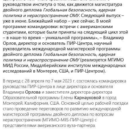
руководством института о том, как движется магистратура
двойного диплома
Глобальная безопасность, ядерная
политика и нераспространение ОМУ
. Следующий выпуск –
уже в июне. Ближайший набор – уже сейчас. В моей
программе командировки: встречи с американскими
студентами, которые были приняты на следующий цикл этой
– в наше-то время – уникальной программы», – Владимир
Орлов, директор и основатель ПИР-Центра, научный
руководитель международной магистерской программы
двойного диплома
Глобальная безопасность, ядерная
политика и нераспространение ОМУ
(реализуется МГИМО
МИД России, Миддлберийским институтом международных
исследований в Монтерее, США, и ПИР-Центром).
В период с 28 апреля по 7 мая 2023 г. состоялась командировка
руководства ПИР-Центра в лице директора и основателя
Владимира
Орлова
и заместителя директора-директора
Образовательной программы Елены
Карнауховой
в город
Монтерей, Калифорния, США. Основной целью рабочей поездки
стало проведение переговоров по развитию международной
магистерской программы двойного диплома по вопросам
нераспространения (МГИМО-MIIS-ПИР-Центр) с
представителями американского вуза-партнера.