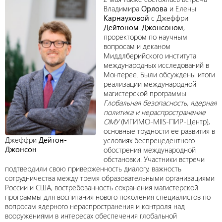
Владимира
Орлова
и Елены
Карнауховой
с Джеффри
Дейтоном-Джонсоном
,
проректором по научным
вопросам и деканом
Миддлберийского института
международных исследований в
Монтерее. Были обсуждены итоги
реализации международной
магистерской программы
Глобальная безопасность, ядерная
политика и нераспространение
ОМУ
(МГИМО-MIIS-ПИР-Центр),
основные трудности ее развития в
Джеффри
Дейтон-
условиях беспрецедентного
Джонсон
обострения международной
обстановки. Участники встречи
подтвердили свою приверженность диалогу, важность
сотрудничества между тремя образовательными организациями
России и США, востребованность сохранения магистерской
программы для воспитания нового поколения специалистов по
вопросам ядерного нераспространения и контроля над
вооружениями в интересах обеспечения глобальной