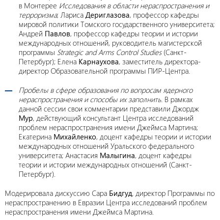
в Монтерее
Исследования в области нераспространения и
терроризма
; Лариса
Дериглазова
, профессор кафедры
мировой политики Томского государственного университета;
Андрей
Павлов
, профессор кафедры теории и истории
международных отношений, руководитель магистерской
программы
Strategic and Arms Control Studies
(Санкт-
Петербург); Елена
Карнаухова
, заместитель директора-
директор Образовательной программы ПИР-Центра.
Пробелы в сфере образования по вопросам ядерного
нераспространения и способы их заполнить
. В рамках
данной сессии свои комментарии представили Джордж
Мур
, действующий консультант Центра исследований
проблем нераспространения имени Джеймса Мартина;
Екатерина
Михайленко
, доцент кафедры теории и истории
международных отношений Уральского федерального
университета; Анастасия
Малыгина
, доцент кафедры
теории и истории международных отношений (Санкт-
Петербург).
Модерировала дискуссию Сара
Бидгуд
, директор Программы по
нераспространению в Евразии Центра исследований проблем
нераспространения имени Джеймса Мартина.