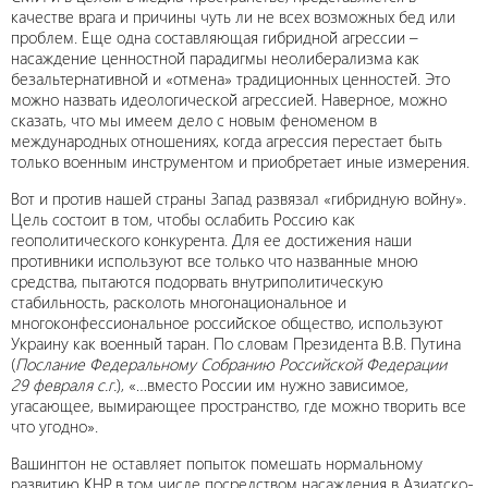
качестве врага и причины чуть ли не всех возможных бед или
проблем. Еще одна составляющая гибридной агрессии –
насаждение ценностной парадигмы неолиберализма как
безальтернативной и «отмена» традиционных ценностей. Это
можно назвать идеологической агрессией. Наверное, можно
сказать, что мы имеем дело с новым феноменом в
международных отношениях, когда агрессия перестает быть
только военным инструментом и приобретает иные измерения.
Вот и против нашей страны Запад развязал «гибридную войну».
Цель состоит в том, чтобы ослабить Россию как
геополитического конкурента. Для ее достижения наши
противники используют все только что названные мною
средства, пытаются подорвать внутриполитическую
стабильность, расколоть многонациональное и
многоконфессиональное российское общество, используют
Украину как военный таран. По словам Президента В.В. Путина
(
Послание Федеральному Собранию Российской Федерации
29 февраля с.г.
), «…вместо России им нужно зависимое,
угасающее, вымирающее пространство, где можно творить все
что угодно».
Вашингтон не оставляет попыток помешать нормальному
развитию КНР, в том числе посредством насаждения в Азиатско-