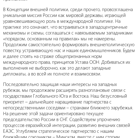
В Концепции внешней политики, среди прочего, провозглашена
уникальная миссия России как мировой державы, играющей
уравновешивающую роль в международной политике. На
практике это означает, что встраиваться в западоцентричные
механизмы и схемы, соглашаться с навязываемым западниками
«порядком, основанным на правилах» мы не намерены.
Продолжим самостоятельно формировать внешнеполитическую
повестку, устраивающую нас и наших единомышленников. Будем
и далее стоять на страже общепризнанных норм
международного права, принципов Устава ООН. Добиваться их
выполнения не выборочно, как это делают западные
дипломаты, а во всей их полноте и взаимосвязи.
Последовательно защищая наши интересы на западных
рубежах, мы продолжаем расширять разноплановые связи с
государствами Глобального Юга и Востока. Наш безусловный
приоритет – дальнейшее наращивание партнерства с
непосредственными соседями – странами ближнего зарубежья.
На решение этой задачи ориентировано текущее
председательство России в СНГ. Содействуем упрочению
процессов евразийской интеграции, развитию внешних связей
ЕАЭС. Углубляем стратегическое партнерство с нашим
ближайшим союзником – Минском, вместе с ним строим