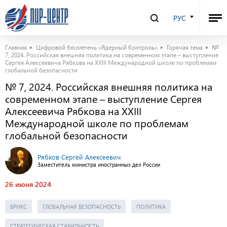
РУС
Главная
Цифровой бюллетень «Ядерный Контроль»
Горячая тема
№
7, 2024. Российская внешняя политика на современном этапе – выступление
Сергея Алексеевича Рябкова на XXIII Международной школе по проблемам
глобальной безопасности
№ 7, 2024. Российская внешняя политика на
современном этапе – выступление Сергея
Алексеевича Рябкова на XXIII
Международной школе по проблемам
глобальной безопасности
Рябков Сергей Алексеевич
Заместитель министра иностранных дел России
26 июня 2024
БРИКС
ГЛОБАЛЬНАЯ БЕЗОПАСНОСТЬ
ПОЛИТИКА
СТРАТЕГИЧЕСКАЯ СТАБИЛЬНОСТЬ