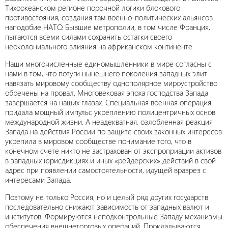
Тихоокеанском регионе порочной логики блокового
противостояния, создания там военно-политических альянсов
наподобие НАТО. Бывшие метрополии, в том числе Франция,
пытаются всеми силами сохранить остатки своего
неоколониального влияния на африканском континенте.
Наши многочисленные единомышленники в мире согласны с
нами в том, что потуги нынешнего поколения западных элит
навязать мировому сообществу однополярное мироустройство
обречены на провал. Многовековая эпоха господства Запада
завершается на наших глазах. Специальная военная операция
придала мощный импульс укреплению полицентричных основ
международной жизни. А неадекватная, озлобленная реакция
Запада на действия России по защите своих законных интересов
укрепила в мировом сообществе понимание того, что в
конечном счете никто не застрахован от экспроприации активов
в западных юрисдикциях и иных «рейдерских» действий в свой
адрес при появлении самостоятельности, идущей вразрез с
интересами Запада.
Поэтому не только Россия, но и целый ряд других государств
последовательно снижают зависимость от западных валют и
институтов. Формируются неподконтрольные Западу механизмы
обеспечения внешнеторговых операций. Прокладываются