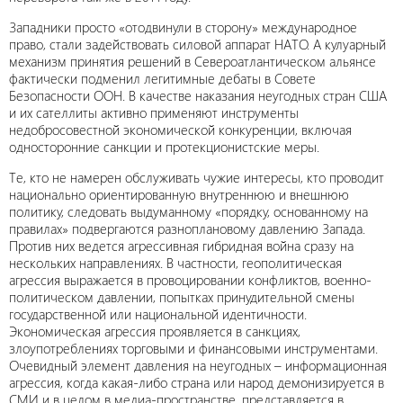
Западники просто «отодвинули в сторону» международное
право, стали задействовать силовой аппарат НАТО. А кулуарный
механизм принятия решений в Североатлантическом альянсе
фактически подменил легитимные дебаты в Совете
Безопасности ООН. В качестве наказания неугодных стран США
и их сателлиты активно применяют инструменты
недобросовестной экономической конкуренции, включая
односторонние санкции и протекционистские меры.
Те, кто не намерен обслуживать чужие интересы, кто проводит
национально ориентированную внутреннюю и внешнюю
политику, следовать выдуманному «порядку, основанному на
правилах» подвергаются разноплановому давлению Запада.
Против них ведется агрессивная гибридная война сразу на
нескольких направлениях. В частности, геополитическая
агрессия выражается в провоцировании конфликтов, военно-
политическом давлении, попытках принудительной смены
государственной или национальной идентичности.
Экономическая агрессия проявляется в санкциях,
злоупотреблениях торговыми и финансовыми инструментами.
Очевидный элемент давления на неугодных – информационная
агрессия, когда какая-либо страна или народ демонизируется в
СМИ и в целом в медиа-пространстве, представляется в