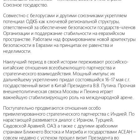
Союзное государство.
Совместно с белорусами и другими союзниками укрепляем
потенциал ОДКБ как ключевой региональной структуры,
ответственной за обеспечение безопасности государств-членов
Организации и поддержание стабильности на евразийском
пространстве. Работаем над формированием новой архитектуры
безопасности в Евразии на принципах ее равенства и
неделимости.
Наилучший период в своей истории переживают российско-
китайские отношения всеобъемлющего партнерства и
стратегического взаимодействия. Мощный импульс их
дальнейшему укреплению придал состоявшийся 16-17 мая с.г.
государственный визит в Китай Президента В.В. Путина. Прочная
внешнеполитическая связка Москвы и Пекина играет
важнейшую стабилизирующую роль на международной арене.
Поступательно продвигаются отношения особо
привилегированного стратегического партнерства с Индией. По
нарастающей развивается диалог с Ираном, Турцией,
Саудовской Аравией, ОАЭ, а также с другими арабскими
странами Ближнего Востока и Магриба и государствами АСЕАН –
совсем недавно с успехом прошел визит Президента во