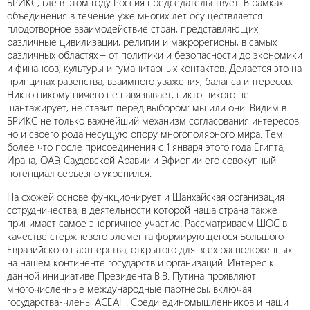
БРИКС, где в этом году Россия председательствует. В рамках
объединения в течение уже многих лет осуществляется
плодотворное взаимодействие стран, представляющих
различные цивилизации, религии и макрорегионы, в самых
различных областях – от политики и безопасности до экономики
и финансов, культуры и гуманитарных контактов. Делается это на
принципах равенства, взаимного уважения, баланса интересов.
Никто никому ничего не навязывает, никто никого не
шантажирует, не ставит перед выбором: мы или они. Видим в
БРИКС не только важнейший механизм согласования интересов,
но и своего рода несущую опору многополярного мира. Тем
более что после присоединения с 1 января этого года Египта,
Ирана, ОАЭ, Саудовской Аравии и Эфиопии его совокупный
потенциал серьезно укрепился.
На схожей основе функционирует и Шанхайская организация
сотрудничества, в деятельности которой наша страна также
принимает самое энергичное участие. Рассматриваем ШОС в
качестве стержневого элемента формирующегося Большого
Евразийского партнерства, открытого для всех расположенных
на нашем континенте государств и организаций. Интерес к
данной инициативе Президента В.В. Путина проявляют
многочисленные международные партнеры, включая
государства-члены АСЕАН. Среди единомышленников и наши