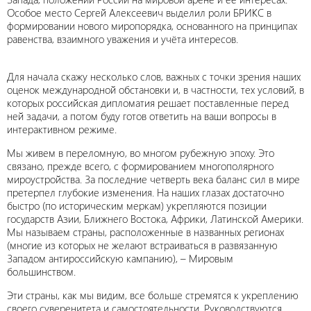
Особое место Сергей Алексеевич выделил роли БРИКС в
формировании нового миропорядка, основанного на принципах
равенства, взаимного уважения и учёта интересов.
Для начала скажу несколько слов, важных с точки зрения наших
оценок международной обстановки и, в частности, тех условий, в
которых российская дипломатия решает поставленные перед
ней задачи, а потом буду готов ответить на ваши вопросы в
интерактивном режиме.
Мы живем в переломную, во многом рубежную эпоху. Это
связано, прежде всего, с формированием многополярного
мироустройства. За последние четверть века баланс сил в мире
претерпел глубокие изменения. На наших глазах достаточно
быстро (по историческим меркам) укрепляются позиции
государств Азии, Ближнего Востока, Африки, Латинской Америки.
Мы называем страны, расположенные в названных регионах
(многие из которых не желают встраиваться в развязанную
Западом антироссийскую кампанию), – Мировым
большинством.
Эти страны, как мы видим, все больше стремятся к укреплению
своего суверенитета и самостоятельности. Руководствуются