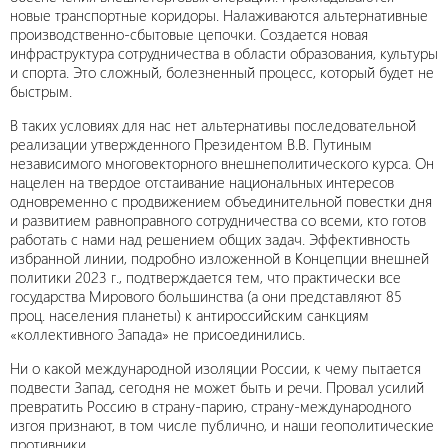
новые транспортные коридоры. Налаживаются альтернативные
производственно-сбытовые цепочки. Создается новая
инфраструктура сотрудничества в области образования, культуры
и спорта. Это сложный, болезненный процесс, который будет не
быстрым.
В таких условиях для нас нет альтернативы последовательной
реализации утвержденного Президентом В.В. Путиным
независимого многовекторного внешнеполитического курса. Он
нацелен на твердое отстаивание национальных интересов
одновременно с продвижением объединительной повестки дня
и развитием равноправного сотрудничества со всеми, кто готов
работать с нами над решением общих задач. Эффективность
избранной линии, подробно изложенной в Концепции внешней
политики 2023 г., подтверждается тем, что практически все
государства Мирового большинства (а они представляют 85
проц. населения планеты) к антироссийским санкциям
«коллективного Запада» не присоединились.
Ни о какой международной изоляции России, к чему пытается
подвести Запад, сегодня не может быть и речи. Провал усилий
превратить Россию в страну-парию, страну-международного
изгоя признают, в том числе публично, и наши геополитические
противники.