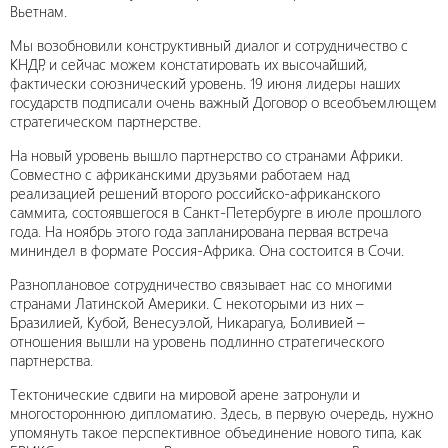
Вьетнам.
Мы возобновили конструктивный диалог и сотрудничество с
КНДР, и сейчас можем констатировать их высочайший,
фактически союзнический уровень. 19 июня лидеры наших
государств подписали очень важный Договор о всеобъемлющем
стратегическом партнерстве.
На новый уровень вышло партнерство со странами Африки.
Совместно с африканскими друзьями работаем над
реализацией решений второго российско-африканского
саммита, состоявшегося в Санкт-Петербурге в июле прошлого
года. На ноябрь этого года запланирована первая встреча
мининдел в формате Россия-Африка. Она состоится в Сочи.
Разноплановое сотрудничество связывает нас со многими
странами Латинской Америки. С некоторыми из них –
Бразилией, Кубой, Венесуэлой, Никарагуа, Боливией –
отношения вышли на уровень подлинно стратегического
партнерства.
Тектонические сдвиги на мировой арене затронули и
многостороннюю дипломатию. Здесь, в первую очередь, нужно
упомянуть такое перспективное объединение нового типа, как