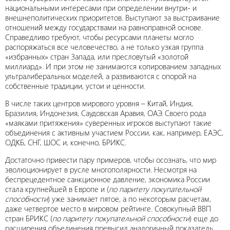
национальными интересами при определении внутри- и
внешнеполитических приоритетов. Выступают за выстраивание
отношений между государствами на равноправной основе.
Справедливо требуют, чтобы ресурсами планеты могло
распоряжаться все человечество, а не только узкая группа
«избранных» стран Запада, или пресловутый «золотой
миллиард». И при этом не занимаются копированием западных
ультралиберальных моделей, а развиваются с опорой на
собственные традиции, устои и ценности.
В числе таких центров мирового уровня – Китай, Индия,
Бразилия, Индонезия, Саудовская Аравия, ОАЭ. Своего рода
«маяками притяжения» суверенных игроков выступают такие
объединения с активным участием России, как, например, ЕАЭС,
ОДКБ, СНГ, ШОС и, конечно, БРИКС.
Достаточно привести пару примеров, чтобы осознать, что мир
эволюционирует в русле многополярности. Несмотря на
беспрецедентное санкционное давление, экономика России
стала крупнейшей в Европе и (
по паритету покупательной
способности
) уже занимает пятое, а по некоторым расчетам,
даже четвертое место в мировом рейтинге. Совокупный ВВП
стран БРИКС (
по паритету покупательной способности
) еще до
расширения объединения превысил аналогичный показатель