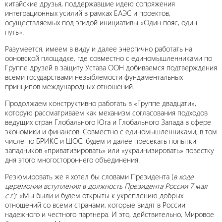
китайские друзья, поддержавшие идею сопряжения
интеграционных усилий в рамках ЕАЭС и проектов,
осуществляемых под эгидой инициативы «Один пояс, один
путь».
Разумеется, имеем в виду и далее энергично работать на
ооновской площадке, где совместно с единомышленниками по
Группе друзей в защиту Устава ООН добиваемся подтверждения
всеми государствами незыблемости фундаментальных
принципов международных отношений.
Продолжаем конструктивно работать в «Группе двадцати»,
которую рассматриваем как механизм согласования подходов
ведущих стран Глобального Юга и Глобального Запада в сфере
экономики и финансов. Совместно с единомышленниками, в том
числе по БРИКС и ШОС, будем и далее пресекать попытки
западников «приватизировать» или «украинизировать» повестку
дня этого многостороннего объединения.
Резюмировать же я хотел бы словами Президента (
в ходе
церемонии вступления в должность Президента России 7 мая
с.г.
): «Мы были и будем открыты к укреплению добрых
отношений со всеми странами, которые видят в России
надежного и честного партнера. И это, действительно, Мировое