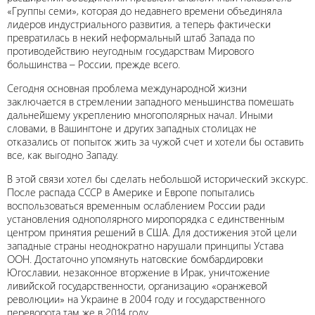
«Группы семи», которая до недавнего времени объединяла
лидеров индустриального развития, а теперь фактически
превратилась в некий неформальный штаб Запада по
противодействию неугодным государствам Мирового
большинства – России, прежде всего.
Сегодня основная проблема международной жизни
заключается в стремлении западного меньшинства помешать
дальнейшему укреплению многополярных начал. Иными
словами, в Вашингтоне и других западных столицах не
отказались от попыток жить за чужой счет и хотели бы оставить
все, как выгодно Западу.
В этой связи хотел бы сделать небольшой исторический экскурс.
После распада СССР в Америке и Европе попытались
воспользоваться временным ослаблением России ради
установления однополярного миропорядка с единственным
центром принятия решений в США. Для достижения этой цели
западные страны неоднократно нарушали принципы Устава
ООН. Достаточно упомянуть натовские бомбардировки
Югославии, незаконное вторжение в Ирак, уничтожение
ливийской государственности, организацию «оранжевой
революции» на Украине в 2004 году и государственного
переворота там же в 2014 году.