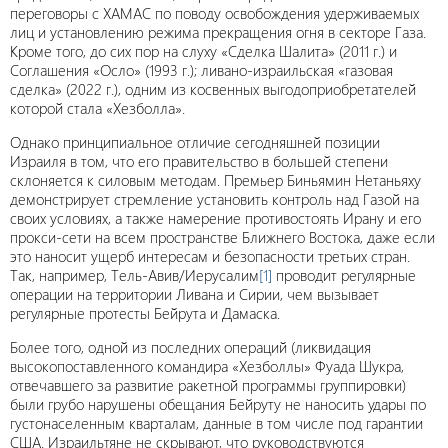
переговоры с ХАМАС по поводу освобождения удерживаемых
лиц и установлению режима прекращения огня в секторе Газа.
Кроме того, до сих пор на слуху «Сделка Шалита» (2011 г.) и
Соглашения «Осло» (1993 г.); ливано-израильская «газовая
сделка» (2022 г.), одним из косвенных выгодоприобретателей
которой стала «Хезболла».
Однако принципиальное отличие сегодняшней позиции
Израиля в том, что его правительство в большей степени
склоняется к силовым методам. Премьер Биньямин Нетаньяху
демонстрирует стремление установить контроль над Газой на
своих условиях, а также намерение противостоять Ирану и его
прокси-сети на всем пространстве Ближнего Востока, даже если
это наносит ущерб интересам и безопасности третьих стран.
Так, например, Тель-Авив/Иерусалим
[1]
проводит регулярные
операции на территории Ливана и Сирии, чем вызывает
регулярные протесты Бейрута и Дамаска.
Более того, одной из последних операций (ликвидация
высокопоставленного командира «Хезболлы» Фуада Шукра,
отвечавшего за развитие ракетной программы группировки)
были грубо нарушены обещания Бейруту не наносить удары по
густонаселенным кварталам, данные в том числе под гарантии
США. Израильтяне не скрывают, что руководствуются