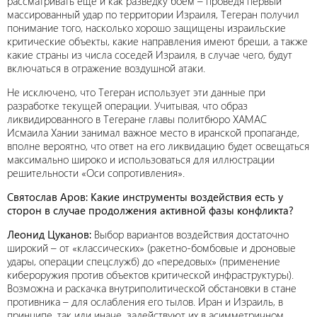
рассматривать еще и как разведку боем – проведя первый
массированный удар по территории Израиля, Тегеран получил
понимание того, насколько хорошо защищены израильские
критические объекты, какие направления имеют бреши, а также
какие страны из числа соседей Израиля, в случае чего, будут
включаться в отражение воздушной атаки.
Не исключено, что Тегеран использует эти данные при
разработке текущей операции. Учитывая, что образ
ликвидированного в Тегеране главы политбюро ХАМАС
Исмаила Хании занимал важное место в иранской пропаганде,
вполне вероятно, что ответ на его ликвидацию будет освещаться
максимально широко и использоваться для иллюстрации
решительности «Оси сопротивления».
Святослав Аров: Какие инструменты воздействия есть у
сторон в случае продолжения активной фазы конфликта?
Леонид Цуканов:
Выбор вариантов воздействия достаточно
широкий – от «классических» (ракетно-бомбовые и дроновые
удары, операции спецслужб) до «передовых» (применение
кибероружия против объектов критической инфраструктуры).
Возможна и раскачка внутриполитической обстановки в стане
противника – для ослабления его тылов. Иран и Израиль, в
принципе, так или иначе, задействуют их в асимметричном