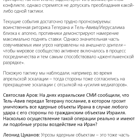
конфликте, однако стремятся не допускать преобладания какой-
либо одной тактики.
Текущие события достаточно трудно прогнозируемы:
воинственная риторика Тегерана и Тель-Авива/Иерусалима
близка к апогею, противники демонстрируют намерение
максимально поднять ставки. Однако значительная часть
озвучиваемых ими угроз направлены на
внешнего зрителя
–
чтобы мировое сообщество активнее включалось в процесс
посредничества и тем самым способствовало «джентльменской
разрядке».
Похожую тактику мы наблюдали, например, во время
апрельской эскалации – тогда стороны тоже согласились на
прекращение эскалации с отсылкой на «усилия медиаторов».
Святослав Аров: На днях израильские СМИ сообщили, что
Тель-Авив передал Тегерану послание, в котором грозит
уничтожить все ядерные объекты Ирана в случае любого
удара с его стороны по гражданским объектам Израиля.
Насколько осуществление такой операции реально и имеют
ли подобные угрозы воздействие на Иран?
Леонид Цуканов:
Угрозы ядерным объектам – это тоже часть