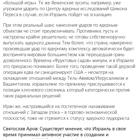
«большой игры». Те же йеменские хуситы, например, уже
угрожали ударить по Центру ядерных исследований Шимона
Переса в случае, если Израиль пойдет на эскалацию.
При этом реальный шанс нанесения ударов по ядерным
объектам не стоит преувеличивать. Противники, пусть и
настроены крайне решительно, не готовы собственноручно
выпускать
ядерного джинна
. Тем более, что страна, намеренно
произведшая удар по ядерному комплексу, автоматически будет
воспринята мировым большинством как перешедшая грань
дозволенного. Времена «Фруктовых садов» минули, и в Израиле
это прекрасно понимают. Более того, проведение такой дерзкой
операции едва ли санкционируют США – несмотря на
охлаждение отношений между Тель-Авивом/Иерусалимом и
Вашингтоном, израильтяне по-прежнему прислушиваются к
позиции ключевого союзника, который категорически против
таких радикальных решений.
Иран же, настроившийся на постепенное налаживание
отношений с Западом (пока – в торгово-экономической
плоскости), тоже не стремится к статусу
ядерного террориста
.
Святослав Аров: Существует мнение, что Израиль в свое
время принимал активное участие в создании и