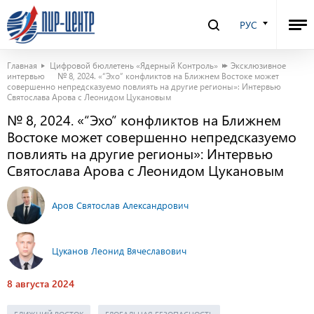
РУС
Главная
Цифровой бюллетень «Ядерный Контроль»
Эксклюзивное
интервью
№ 8, 2024. «“Эхо” конфликтов на Ближнем Востоке может
совершенно непредсказуемо повлиять на другие регионы»: Интервью
Святослава Арова с Леонидом Цукановым
№ 8, 2024. «“Эхо” конфликтов на Ближнем
Востоке может совершенно непредсказуемо
повлиять на другие регионы»: Интервью
Святослава Арова с Леонидом Цукановым
Аров Святослав Александрович
Цуканов Леонид Вячеславович
8 августа 2024