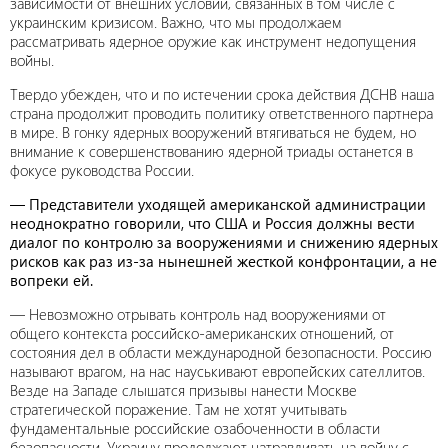
зависимости от внешних условий, связанных в том числе с
украинским кризисом. Важно, что мы продолжаем
рассматривать ядерное оружие как инструмент недопущения
войны.
Твердо убежден, что и по истечении срока действия ДСНВ наша
страна продолжит проводить политику ответственного партнера
в мире. В гонку ядерных вооружений втягиваться не будем, но
внимание к совершенствованию ядерной триады останется в
фокусе руководства России.
— Представители уходящей американской администрации
неоднократно говорили, что США и Россия должны вести
диалог по контролю за вооружениями и снижению ядерных
рисков как раз из-за нынешней жесткой конфронтации, а не
вопреки ей.
— Невозможно отрывать контроль над вооружениями от
общего контекста российско-американских отношений, от
состояния дел в области международной безопасности. Россию
называют врагом, на нас науськивают европейских сателлитов.
Везде на Западе слышатся призывы нанести Москве
стратегической поражение. Там не хотят учитывать
фундаментальные российские озабоченности в области
безопасности. Украину продолжают натравливать на войну с