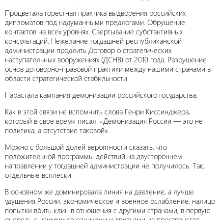
Процветала горестная практика выдворения российских
дипломатов под надуманными предлогами. Обрушение
контактов на всех уровнях. Свертывание субстантивных
консультаций. Нежелание тогдашней республиканской
администрации продлить Договор о стратегических
наступательных вооружениях (ДСНВ) от 2010 года. Разрушение
основ договорно-правовой практики между нашими странами в
области стратегической стабильности.
Нарастала кампания демонизации российского государства.
Как в этой связи не вспомнить слова Генри Киссинджера,
который в свое время писал: «Демонизация России — это не
политика, а отсутствие таковой».
Можно с большой долей вероятности сказать, что
положительной программы действий на двустороннем
направлении у тогдашней администрации не получилось. Так,
отдельные всплески.
В основном же доминировала линия на давление, а лучше
удушения России, экономическое и военное ослабление, налицо
попытки вбить клин в отношения с другими странами, в первую
очередь с нашими союзниками и друзьями на пространстве