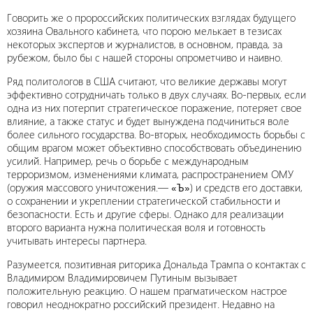
Говорить же о пророссийских политических взглядах будущего
хозяина Овального кабинета, что порою мелькает в тезисах
некоторых экспертов и журналистов, в основном, правда, за
рубежом, было бы с нашей стороны опрометчиво и наивно.
Ряд политологов в США считают, что великие державы могут
эффективно сотрудничать только в двух случаях. Во-первых, если
одна из них потерпит стратегическое поражение, потеряет свое
влияние, а также статус и будет вынуждена подчиниться воле
более сильного государства. Во-вторых, необходимость борьбы с
общим врагом может объективно способствовать объединению
усилий. Например, речь о борьбе с международным
терроризмом, изменениями климата, распространением ОМУ
(оружия массового уничтожения.—
«Ъ»
) и средств его доставки,
о сохранении и укреплении стратегической стабильности и
безопасности. Есть и другие сферы. Однако для реализации
второго варианта нужна политическая воля и готовность
учитывать интересы партнера.
Разумеется, позитивная риторика Дональда Трампа о контактах с
Владимиром Владимировичем Путиным вызывает
положительную реакцию. О нашем прагматическом настрое
говорил неоднократно российский президент. Недавно на