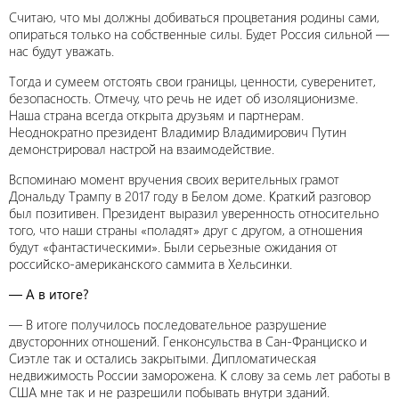
Считаю, что мы должны добиваться процветания родины сами,
опираться только на собственные силы. Будет Россия сильной —
нас будут уважать.
Тогда и сумеем отстоять свои границы, ценности, суверенитет,
безопасность. Отмечу, что речь не идет об изоляционизме.
Наша страна всегда открыта друзьям и партнерам.
Неоднократно президент Владимир Владимирович Путин
демонстрировал настрой на взаимодействие.
Вспоминаю момент вручения своих верительных грамот
Дональду Трампу в 2017 году в Белом доме. Краткий разговор
был позитивен. Президент выразил уверенность относительно
того, что наши страны «поладят» друг с другом, а отношения
будут «фантастическими». Были серьезные ожидания от
российско-американского саммита в Хельсинки.
— А в итоге?
— В итоге получилось последовательное разрушение
двусторонних отношений. Генконсульства в Сан-Франциско и
Сиэтле так и остались закрытыми. Дипломатическая
недвижимость России заморожена. К слову за семь лет работы в
США мне так и не разрешили побывать внутри зданий.