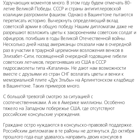
Удручающих моментов много. В этом году будем отмечать 80-
летие Великой Победы. СССР и страны антигитлеровской
коалиции разгромили фашизм. Однако в Вашингтоне пытаются
переписать историю. Вычеркнуть определяющий вклад
советской армии в общую победу. Нашим дипломатам даже не
разрешают возложить цветы к захоронениям советских солдат и
офицеров, погибших в годы Великой Отечественной войны.
Несколько дней назад американцы отказали нам в очередной
раз в участии в траурной церемонии возложения венков в
Элизабет-Сити, посвященной очередной годовщине гибели
советских летчиков, перегонявших из США в СССР
гидросамолеты типа «Каталина». Не дают нам возможности
вместе с друзьями из стран СНГ возлагать цветы и венки к
мемориальной плите «Дух Эльбы» на Арлингтонском кладбище
в Вашингтоне. Таких примеров много.
С большой тревогой смотрю за ситуацией с
соотечественниками. А их в Америке миллионы. Особенно
тяжело на Западном побережье США, где отсутствуют
российские консульские учреждения.
Граждане остро нуждаются в консульско-правовой поддержке.
Российским дипломатам в те районы не дотянуться. До октября
прошлого года еще удавалось направить двоих консулов в