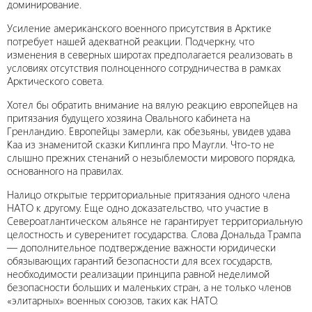
доминирование.
Усиление американского военного присутствия в Арктике
потребует нашей адекватной реакции. Подчеркну, что
изменения в северных широтах предполагается реализовать в
условиях отсутствия полноценного сотрудничества в рамках
Арктического совета.
Хотел бы обратить внимание на вялую реакцию европейцев на
притязания будущего хозяина Овального кабинета на
Гренландию. Европейцы замерли, как обезьяны, увидев удава
Каа из знаменитой сказки Киплинга про Маугли. Что-то не
слышно прежних стенаний о незыблемости мирового порядка,
основанного на правилах.
Налицо открытые территориальные притязания одного члена
НАТО к другому. Еще одно доказательство, что участие в
Североатлантическом альянсе не гарантирует территориальную
целостность и суверенитет государства. Слова Дональда Трампа
— дополнительное подтверждение важности юридически
обязывающих гарантий безопасности для всех государств,
необходимости реализации принципа равной неделимой
безопасности больших и маленьких стран, а не только членов
«элитарных» военных союзов, таких как НАТО.