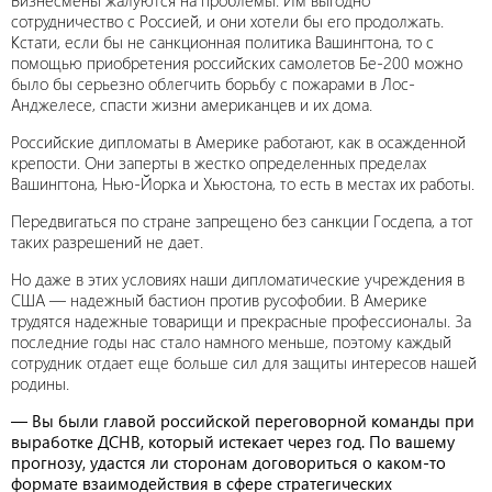
Бизнесмены жалуются на проблемы. Им выгодно
сотрудничество с Россией, и они хотели бы его продолжать.
Кстати, если бы не санкционная политика Вашингтона, то с
помощью приобретения российских самолетов Бе-200 можно
было бы серьезно облегчить борьбу с пожарами в Лос-
Анджелесе, спасти жизни американцев и их дома.
Российские дипломаты в Америке работают, как в осажденной
крепости. Они заперты в жестко определенных пределах
Вашингтона, Нью-Йорка и Хьюстона, то есть в местах их работы.
Передвигаться по стране запрещено без санкции Госдепа, а тот
таких разрешений не дает.
Но даже в этих условиях наши дипломатические учреждения в
США — надежный бастион против русофобии. В Америке
трудятся надежные товарищи и прекрасные профессионалы. За
последние годы нас стало намного меньше, поэтому каждый
сотрудник отдает еще больше сил для защиты интересов нашей
родины.
— Вы были главой российской переговорной команды при
выработке ДСНВ, который истекает через год. По вашему
прогнозу, удастся ли сторонам договориться о каком-то
формате взаимодействия в сфере стратегических