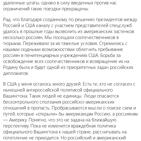
удаленные штаты, однако в силу введенных против нас
ограничений такие поездки прекращены.
Рад, что благодаря созданному по решению президентов между
Россией и США каналу с участием представителей спецслужб
удалось в прошлые годы вызволить из американских застенков
несколько россиян. Мы посещали соотечественников в
тюрьмах. Переживали за их тяжелые условия. Стремились с
нашими скудными возможностями облегчить пребывание
россиян в пенитенциарных учреждениях США. Борьба за
освобождение всех соотечественников и возвращение их на
Родину была и будет одной из приоритетных задач российских
дипломатов.
В США у меня осталось много друзей. Есть те, кто не согласен с
нынешней антироссийской политикой официального
Вашингтона. Таких людей не единицы. Люди опасаются
бесконтрольного сползания российско-американских
отношений в пропасть. Пробрасываются мысли о поиске схем и
путей, которые «открыли» бы американцам Россию, а россиянам
— Америку. Понятно, что это не задача на ближайшую
перспективу. Пока не изменится враждебная политика
официального Вашингтона к нашей стране, рассчитывать на
потепление не приходится. Но российский и американский