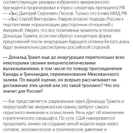
соответствующие ремарки избранного американского
президента прореагировал и (пресс-секретарь президента РФ.
—
«Ъ»
) Дмитрий Сергеевич Песков. Только что (глава МИД РФ.
—
«Ъ»
) Сергей Викторович Лавров огласил подходы России к
перспективам нормализации двусторонних отношений с
Америкой. Уверен, что все позитивные моменты в политике
Дональда Трампа, если они обретут конкретную форму
предложений после инаугурации будущего хозяина Белого дома,
будут внимательно рассмотрены российской стороной.
— Дональд Трамп еще до инаугурации переполошил всех
некоторыми своими внешнеполитическими
высказываниями, в том числе по поводу присоединения
Канады и Гренландии, переименования Мексиканского
залива. По вашей оценке, он всерьез рассчитывает на
достижение этих целей или это такой троллинг? Что это
значит для России?
— Как представляется, радикальные идеи Дональда Трампа о
переустройстве американских границ требуют самого
серьезного внимания и осмысления. Речь идет об изменении
стратегического ландшафта. По сути, США намереваются
продолжить линию на создание некой модели мира через
силовое, экономическое и политическое давление и