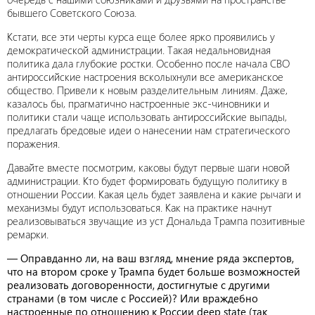
бывшего Советского Союза.
Кстати, все эти черты курса еще более ярко проявились у
демократической администрации. Такая недальновидная
политика дала глубокие ростки. Особенно после начала СВО
антироссийские настроения всколыхнули все американское
общество. Привели к новым разделительным линиям. Даже,
казалось бы, прагматично настроенные экс-чиновники и
политики стали чаще использовать антироссийские выпады,
предлагать бредовые идеи о нанесении нам стратегического
поражения.
Давайте вместе посмотрим, каковы будут первые шаги новой
администрации. Кто будет формировать будущую политику в
отношении России. Какая цель будет заявлена и какие рычаги и
механизмы будут использоваться. Как на практике начнут
реализовываться звучащие из уст Дональда Трампа позитивные
ремарки.
— Оправданно ли, на ваш взгляд, мнение ряда экспертов,
что на втором сроке у Трампа будет больше возможностей
реализовать договоренности, достигнутые с другими
странами (в том числе с Россией)? Или враждебно
настроенные по отношению к России deep state (так