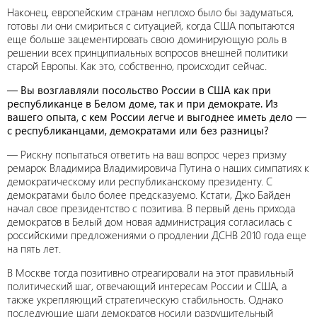
Наконец, европейским странам неплохо было бы задуматься,
готовы ли они смириться с ситуацией, когда США попытаются
еще больше зацементировать свою доминирующую роль в
решении всех принципиальных вопросов внешней политики
старой Европы. Как это, собственно, происходит сейчас.
— Вы возглавляли посольство России в США как при
республиканце в Белом доме, так и при демократе. Из
вашего опыта, с кем России легче и выгоднее иметь дело —
с республиканцами, демократами или без разницы?
— Рискну попытаться ответить на ваш вопрос через призму
ремарок Владимира Владимировича Путина о наших симпатиях к
демократическому или республиканскому президенту. С
демократами было более предсказуемо. Кстати, Джо Байден
начал свое президентство с позитива. В первый день прихода
демократов в Белый дом новая администрация согласилась с
российскими предложениями о продлении ДСНВ 2010 года еще
на пять лет.
В Москве тогда позитивно отреагировали на этот правильный
политический шаг, отвечающий интересам России и США, а
также укрепляющий стратегическую стабильность. Однако
последующие шаги демократов носили разрушительный