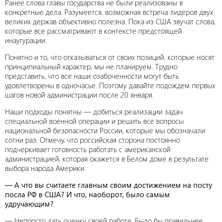
Ранее слова главы государства не были реализованы в
конкретные дела. Разумеется, возможная встреча лидеров двух
великих держав объективно полезна. Пока из США звучат слова,
которые все рассматривают в контексте предстоящей
инаугурации.
Понятно и то, что отказываться от своих позиций, которые носят
принципиальный характер, мы не планируем. Трудно
представить, что все наши озабоченности могут быть
удовлетворены в одночасье. Поэтому давайте подождем первых
шагов новой администрации после 20 января.
Наши подходы понятны — добиться реализации задач
специальной военной операции и решить все вопросы
национальной безопасности России, которые мы обозначали
сотни раз. Отмечу, что российская сторона постоянно
подчеркивает готовность работать с американской
администрацией, которая окажется в Белом доме в результате
выбора народа Америки.
— А что вы считаете главным своим достижением на посту
посла РФ в США? И что, наоборот, было самым
удручающим?
— Непросто дать оценку своей работе. Было бы правильнее