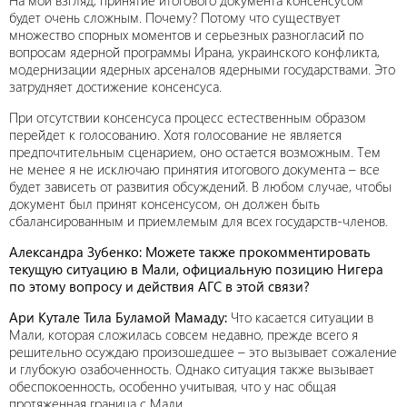
На мой взгляд, принятие итогового документа консенсусом
будет очень сложным. Почему? Потому что существует
множество спорных моментов и серьезных разногласий по
вопросам ядерной программы Ирана, украинского конфликта,
модернизации ядерных арсеналов ядерными государствами. Это
затрудняет достижение консенсуса.
При отсутствии консенсуса процесс естественным образом
перейдет к голосованию. Хотя голосование не является
предпочтительным сценарием, оно остается возможным. Тем
не менее я не исключаю принятия итогового документа – все
будет зависеть от развития обсуждений. В любом случае, чтобы
документ был принят консенсусом, он должен быть
сбалансированным и приемлемым для всех государств-членов.
Александра Зубенко: Можете также прокомментировать
текущую ситуацию в Мали, официальную позицию Нигера
по этому вопросу и действия АГС в этой связи?
Ари Кутале Тила Буламой Мамаду:
Что касается ситуации в
Мали, которая сложилась совсем недавно, прежде всего я
решительно осуждаю произошедшее – это вызывает сожаление
и глубокую озабоченность. Однако ситуация также вызывает
обеспокоенность, особенно учитывая, что у нас общая
протяженная граница с Мали.