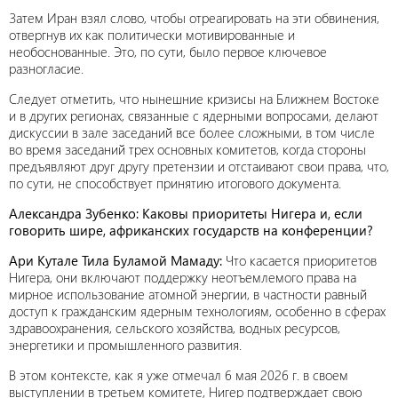
Затем Иран взял слово, чтобы отреагировать на эти обвинения,
отвергнув их как политически мотивированные и
необоснованные. Это, по сути, было первое ключевое
разногласие.
Следует отметить, что нынешние кризисы на Ближнем Востоке
и в других регионах, связанные с ядерными вопросами, делают
дискуссии в зале заседаний все более сложными, в том числе
во время заседаний трех основных комитетов, когда стороны
предъявляют друг другу претензии и отстаивают свои права, что,
по сути, не способствует принятию итогового документа.
Александра Зубенко: Каковы приоритеты Нигера и, если
говорить шире, африканских государств на конференции?
Ари Кутале Тила Буламой Мамаду:
Что касается приоритетов
Нигера, они включают поддержку неотъемлемого права на
мирное использование атомной энергии, в частности равный
доступ к гражданским ядерным технологиям, особенно в сферах
здравоохранения, сельского хозяйства, водных ресурсов,
энергетики и промышленного развития.
В этом контексте, как я уже отмечал 6 мая 2026 г. в своем
выступлении в третьем комитете, Нигер подтверждает свою