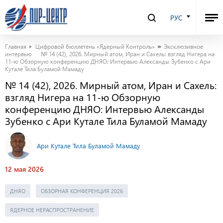
РУС
Главная
Цифровой бюллетень «Ядерный Контроль»
Эксклюзивное
интервью
№ 14 (42), 2026. Мирный атом, Иран и Сахель: взгляд Нигера на
11-ю Обзорную конференцию ДНЯО: Интервью Александы Зубенко с Ари
Кутале Тила Буламой Мамаду
№ 14 (42), 2026. Мирный атом, Иран и Сахель:
взгляд Нигера на 11-ю Обзорную
конференцию ДНЯО: Интервью Александы
Зубенко с Ари Кутале Тила Буламой Мамаду
Ари Кутале Тила Буламой Мамаду
12 мая 2026
ДНЯО
ОБЗОРНАЯ КОНФЕРЕНЦИЯ 2026
ЯДЕРНОЕ НЕРАСПРОСТРАНЕНИЕ