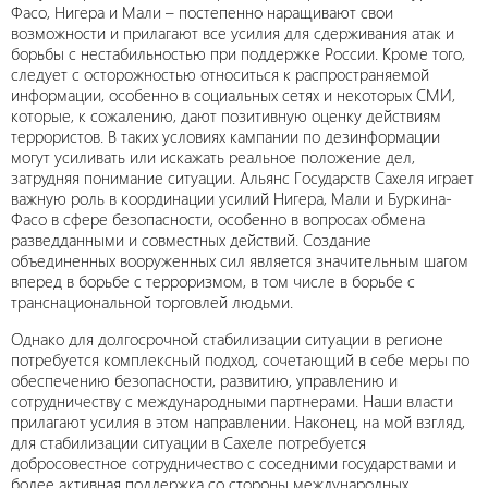
Фасо, Нигера и Мали – постепенно наращивают свои
возможности и прилагают все усилия для сдерживания атак и
борьбы с нестабильностью при поддержке России. Кроме того,
следует с осторожностью относиться к распространяемой
информации, особенно в социальных сетях и некоторых СМИ,
которые, к сожалению, дают позитивную оценку действиям
террористов. В таких условиях кампании по дезинформации
могут усиливать или искажать реальное положение дел,
затрудняя понимание ситуации. Альянс Государств Сахеля играет
важную роль в координации усилий Нигера, Мали и Буркина-
Фасо в сфере безопасности, особенно в вопросах обмена
разведданными и совместных действий. Создание
объединенных вооруженных сил является значительным шагом
вперед в борьбе с терроризмом, в том числе в борьбе с
транснациональной торговлей людьми.
Однако для долгосрочной стабилизации ситуации в регионе
потребуется комплексный подход, сочетающий в себе меры по
обеспечению безопасности, развитию, управлению и
сотрудничеству с международными партнерами. Наши власти
прилагают усилия в этом направлении. Наконец, на мой взгляд,
для стабилизации ситуации в Сахеле потребуется
добросовестное сотрудничество с соседними государствами и
более активная поддержка со стороны международных