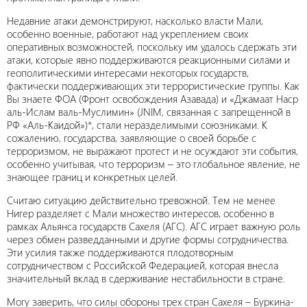
Недавние атаки демонстрируют, насколько власти Мали,
особенно военные, работают над укреплением своих
оперативных возможностей, поскольку им удалось сдержать эти
атаки, которые явно поддерживаются реакционными силами и
геополитическими интересами некоторых государств,
фактически поддерживающих эти террористические группы. Как
Вы знаете ФОА (Фронт освобождения Азавада) и «Джамаат Наср
аль-Ислам валь-Муслимин» (JNIM, связанная с запрещенной в
РФ «Аль-Каидой»)*, стали неразделимыми союзниками. К
сожалению, государства, заявляющие о своей борьбе с
терроризмом, не выражают протест и не осуждают эти события,
особенно учитывая, что терроризм – это глобальное явление, не
знающее границ и конкретных целей.
Считаю ситуацию действительно тревожной. Тем не менее
Нигер разделяет с Мали множество интересов, особенно в
рамках Альянса государств Сахеля (АГС). АГС играет важную роль
через обмен разведданными и другие формы сотрудничества.
Эти усилия также поддерживаются плодотворным
сотрудничеством с Российской Федерацией, которая внесла
значительный вклад в сдерживание нестабильности в стране.
Могу заверить, что силы обороны трех стран Сахеля – Буркина-