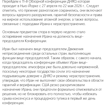
Перейдем к 11-й Обзорной конференции ДНЯО, которая
проходит в Нью-Йорке с 27 апреля по 22 мая 2026 г.. Следует
отметить, что прежние разногласия сохранились, они включают
вопросы ядерного разоружения, гарантий безопасности и права
на мирное использование атомной энергии, а также вопросы,
связанные с подходами Ирана к нераспространению.
Основным предметом спора в первую неделю стало
оспаривание назначения Ирана на должность вице-
председателя Конференции.
Иран был назначен вице-председателем Движения
неприсоединения среди остальных стран, выполняющих
функции вице-председателей. Таким образом, с самого начала,
когда председатель конференции объявил Иран вице-
председателем, атмосфера уже была довольно напряженной,
поскольку некоторые государства сочли это назначение
подрывающим доверие к ДНЯО и режиму нераспространения,
утверждая, что Иран не выполняет свои обязательства в области
гарантий и верификации. США резко раскритиковали
назначение Ирана, они предпочли формально отмежеваться от
решения, но не блокировать его полностью, чтобы избежать
срыва консенсуса и процедурного тупика в первый же день
конференции.