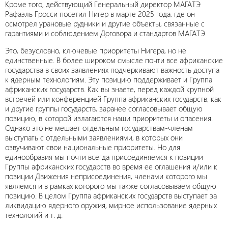
Кроме того, действующий Генеральный директор МАГАТЭ
Рафаэль Гросси посетил Нигер в марте 2025 года, где он
осмотрел урановые рудники и другие объекты, связанные с
гарантиями и соблюдением Договора и стандартов МАГАТЭ.
Это, безусловно, ключевые приоритеты Нигера, но не
единственные. В более широком смысле почти все африканские
государства в своих заявлениях подчеркивают важность доступа
к ядерным технологиям. Эту позицию поддерживает и Группа
африканских государств. Как вы знаете, перед каждой крупной
встречей или конференцией Группа африканских государств, как
и другие группы государств, заранее согласовывает общую
позицию, в которой излагаются наши приоритеты и опасения.
Однако это не мешает отдельным государствам-членам
выступать с отдельными заявлениями, в которых они
озвучивают свои национальные приоритеты. Но для
единообразия мы почти всегда присоединяемся к позиции
Группы африканских государств во время ее оглашения и/или к
позиции Движения неприсоединения, членами которого мы
являемся и в рамках которого мы также согласовываем общую
позицию. В целом Группа африканских государств выступает за
ликвидацию ядерного оружия, мирное использование ядерных
технологий и т. д.