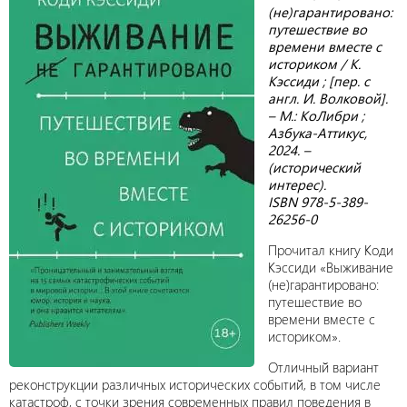
(не)гарантировано:
путешествие во
времени вместе с
историком / К.
Кэссиди ; [пер. с
англ. И. Волковой].
– М.: КоЛибри ;
Азбука-Аттикус,
2024. –
(исторический
интерес).
ISBN 978-5-389-
26256-0
Прочитал книгу Коди
Кэссиди «Выживание
(не)гарантировано:
путешествие во
времени вместе с
историком».
Отличный вариант
реконструкции различных исторических событий, в том числе
катастроф, с точки зрения современных правил поведения в