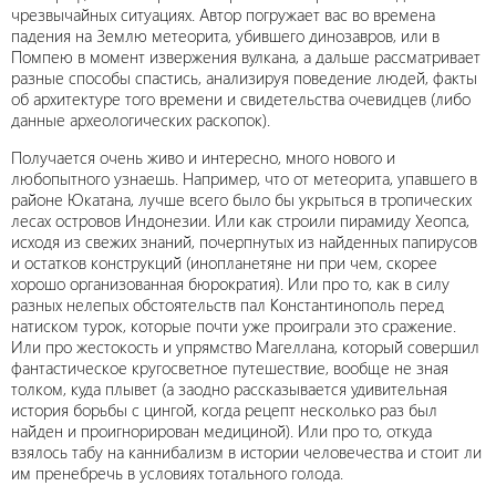
чрезвычайных ситуациях. Автор погружает вас во времена
падения на Землю метеорита, убившего динозавров, или в
Помпею в момент извержения вулкана, а дальше рассматривает
разные способы спастись, анализируя поведение людей, факты
об архитектуре того времени и свидетельства очевидцев (либо
данные археологических раскопок).
Получается очень живо и интересно, много нового и
любопытного узнаешь. Например, что от метеорита, упавшего в
районе Юкатана, лучше всего было бы укрыться в тропических
лесах островов Индонезии. Или как строили пирамиду Хеопса,
исходя из свежих знаний, почерпнутых из найденных папирусов
и остатков конструкций (инопланетяне ни при чем, скорее
хорошо организованная бюрократия). Или про то, как в силу
разных нелепых обстоятельств пал Константинополь перед
натиском турок, которые почти уже проиграли это сражение.
Или про жестокость и упрямство Магеллана, который совершил
фантастическое кругосветное путешествие, вообще не зная
толком, куда плывет (а заодно рассказывается удивительная
история борьбы с цингой, когда рецепт несколько раз был
найден и проигнорирован медициной). Или про то, откуда
взялось табу на каннибализм в истории человечества и стоит ли
им пренебречь в условиях тотального голода.