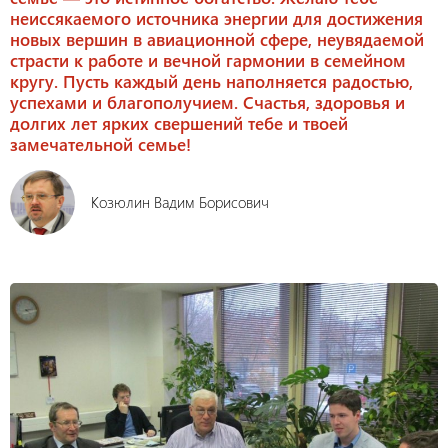
неиссякаемого источника энергии для достижения
новых вершин в авиационной сфере, неувядаемой
страсти к работе и вечной гармонии в семейном
кругу. Пусть каждый день наполняется радостью,
успехами и благополучием. Счастья, здоровья и
долгих лет ярких свершений тебе и твоей
замечательной семье!
Козюлин Вадим Борисович