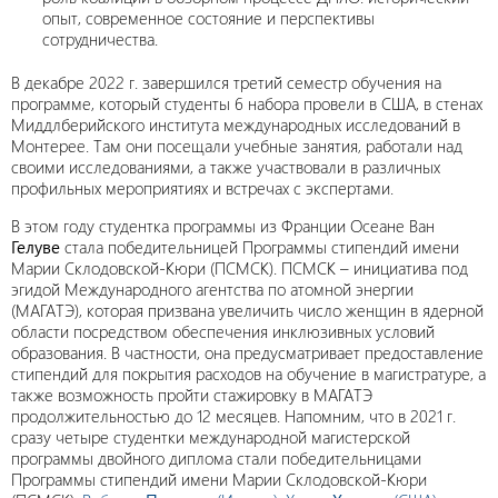
опыт, современное состояние и перспективы
сотрудничества.
В декабре 2022 г. завершился третий семестр обучения на
программе, который студенты 6 набора провели в США, в стенах
Миддлберийского института международных исследований в
Монтерее. Там они посещали учебные занятия, работали над
своими исследованиями, а также участвовали в различных
профильных мероприятиях и встречах с экспертами.
В этом году студентка программы из Франции Осеане Ван
Гелуве
стала победительницей Программы стипендий имени
Марии Склодовской-Кюри (ПСМСК). ПСМСК – инициатива под
эгидой Международного агентства по атомной энергии
(МАГАТЭ), которая призвана увеличить число женщин в ядерной
области посредством обеспечения инклюзивных условий
образования. В частности, она предусматривает предоставление
стипендий для покрытия расходов на обучение в магистратуре, а
также возможность пройти стажировку в МАГАТЭ
продолжительностью до 12 месяцев. Напомним, что в 2021 г.
сразу четыре студентки международной магистерской
программы двойного диплома стали победительницами
Программы стипендий имени Марии Склодовской-Кюри