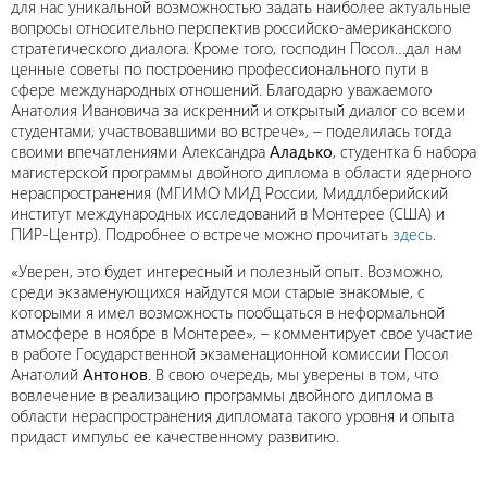
для нас уникальной возможностью задать наиболее актуальные
вопросы относительно перспектив российско-американского
стратегического диалога. Кроме того, господин Посол…дал нам
ценные советы по построению профессионального пути в
сфере международных отношений. Благодарю уважаемого
Анатолия Ивановича за искренний и открытый диалог со всеми
студентами, участвовавшими во встрече», – поделилась тогда
своими впечатлениями Александра
Аладько
, студентка 6 набора
магистерской программы двойного диплома в области ядерного
нераспространения (МГИМО МИД России, Миддлберийский
институт международных исследований в Монтерее (США) и
ПИР-Центр). Подробнее о встрече можно прочитать
здесь
.
«Уверен, это будет интересный и полезный опыт. Возможно,
среди экзаменующихся найдутся мои старые знакомые, с
которыми я имел возможность пообщаться в неформальной
атмосфере в ноябре в Монтерее», – комментирует свое участие
в работе Государственной экзаменационной комиссии Посол
Анатолий
Антонов
. В свою очередь, мы уверены в том, что
вовлечение в реализацию программы двойного диплома в
области нераспространения дипломата такого уровня и опыта
придаст импульс ее качественному развитию.