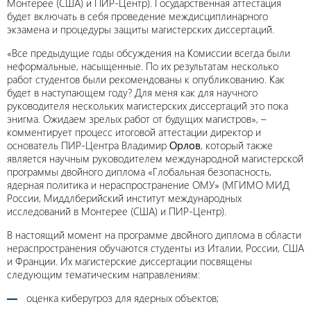
Монтерее (США) и ПИР-Центр). Государственная аттестация
будет включать в себя проведение междисциплинарного
экзамена и процедуры защиты магистерских диссертаций.
«Все предыдущие годы обсуждения на Комиссии всегда были
неформальные, насыщенные. По их результатам несколько
работ студентов были рекомендованы к опубликованию. Как
будет в наступающем году? Для меня как для научного
руководителя нескольких магистерских диссертаций это пока
энигма. Ожидаем зрелых работ от будущих магистров», –
комментирует процесс итоговой аттестации директор и
основатель ПИР-Центра Владимир
Орлов
, который также
является научным руководителем международной магистерской
программы двойного диплома «Глобальная безопасность,
ядерная политика и нераспространение ОМУ» (МГИМО МИД
России, Миддлберийский институт международных
исследований в Монтерее (США) и ПИР-Центр).
В настоящий момент на программе двойного диплома в области
нераспространения обучаются студенты из Италии, России, США
и Франции. Их магистерские диссертации посвящены
следующим тематическим направлениям:
оценка киберугроз для ядерных объектов;