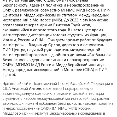
магистратуры двойного диплома «Глобальная
безопасность, ядерная политика и нераспространение
ОМУ», реализуемой совместно МГИМО МИД России, ПИР-
Центром и Миддлберийским институтом международных
исследований в Монтерее (MIIS). До 2022 г. эту Комиссию
возглавлял генерал-армии Вячеслав Трубников,
скончавшийся в апреле этого года. В настоящее время
магистерские диссертации готовят студенты из Франции,
Италии, России и США… Ожидаем зрелых работ от будущих
магистров», – Владимир Орлов, директор и основатель
ПИР-Центра, научный руководитель международной
магистерской программы двойного диплома «Глобальная
безопасность, ядерная политика и нераспространение
ОМУ» (МГИМО МИД России, Миддлберийский институт
международных исследований в Монтерее (США) и ПИР-
Центр).
Чрезвычайный и Полномочный Посол Российской Федерации в
США Анатолий
Антонов
возглавит Государственную
экзаменационную комиссию в рамках итоговой аттестации
студентов 6 набора международной магистерской программы
двойного диплома «Глобальная безопасность, ядерная политика
и нераспространение ОМУ» (МГИМО МИД России,
Миддлберийский институт международных исследований в