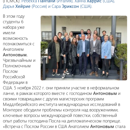
(ПСМСК):
Ребекка
Пантани
(Италия), Ханна
Харрис
(США),
Дарья
Хейрие
(Россия) и Сара
Эриксон
(США)
.
В этом году
студенты 6
набора уже
имели
возможность
познакомиться с
Анатолием
Антоновым
,
Чрезвычайным и
Полномочным
Послом
Российской
Федерации в
США. 5 ноября 2022 г. они приняли участие в неформальном
ланче, в рамках которого вместе с господином
Антоновым
и
своими товарищами с других магистерских программ
Миддлберийского института международных исследований в
Монтерее обсудили проблемы контроля над вооружениями,
ключевые вопросы международной повестки, собственный
опыт работы господина Посла на дипломатическом поприще.
«Встреча с Послом России в США Анатолием
Антоновым
стала