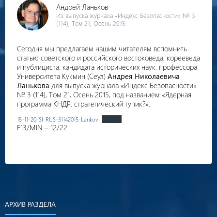
Андрей Ланьков
Из выпуска журнала «Индекс Безопасности» № 3
(114), Том 21, Осень 2015
Сегодня мы предлагаем нашим читателям вспомнить
статью советского и российского востоковеда, корееведа
и публициста, кандидата исторических наук, профессора
Университета Кукмин (Сеул)
Андрея Николаевича
Ланькова
для выпуска журнала «Индекс Безопасности»
№ 3 (114), Том 21, Осень 2015, под названием «Ядерная
программа КНДР: стратегический тупик?»:
15-11-20-SI-RUS-31142015-Lankov
Скачать
F13/MIN – 12/22
АРХИВ РАЗДЕЛА