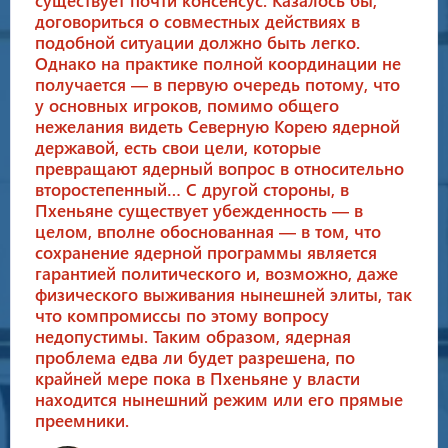
существует почти консенсус. Казалось бы,
договориться о совместных действиях в
подобной ситуации должно быть легко.
Однако на практике полной координации не
получается — в первую очередь потому, что
у основных игроков, помимо общего
нежелания видеть Северную Корею ядерной
державой, есть свои цели, которые
превращают ядерный вопрос в относительно
второстепенный… С другой стороны, в
Пхеньяне существует убежденность — в
целом, вполне обоснованная — в том, что
сохранение ядерной программы является
гарантией политического и, возможно, даже
физического выживания нынешней элиты, так
что компромиссы по этому вопросу
недопустимы. Таким образом, ядерная
проблема едва ли будет разрешена, по
крайней мере пока в Пхеньяне у власти
находится нынешний режим или его прямые
преемники.