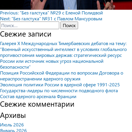
Навигация
Previous:
“Без галстука” №29 с Еленой Полидвой
Next:
“Без галстука” №31 с Павлом Мансуровым
по
Найти:
записям
Свежие записи
Галерея X Международных Тимербаевских дебатов на тему:
“Военный искусственный интеллект в условиях глобального
противостояния мировых держав: стратегический ресурс
России или источник новых угроз национальной
безопасности”
Позиция Российской Федерации по вопросам Договора о
нераспространении ядерного оружия
Эволюция политики России в ядерной сфере 1991-2025
Государства-лидеры по численности подводного флота
Состав ядерного арсенала Франции
Свежие комментарии
Архивы
Июль 2026
Январь 2026