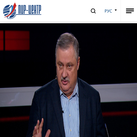
“Без галстука” №30 с Дмитрием
РУС
Евстафьевым