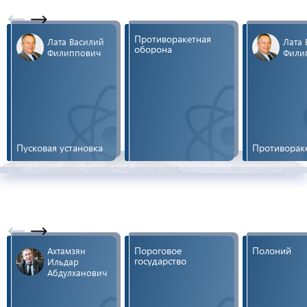
Противоракетная
Лата Василий
Лата 
оборона
Филиппович
Фили
Пусковая установка
Противорак
Пороговое
Полоний
Ахтамзян
государство
Ильдар
Абдулханович