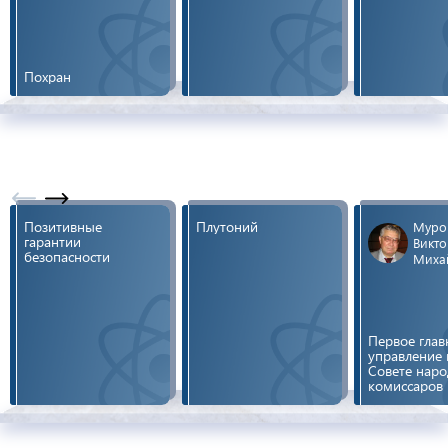
Похран
Позитивные
Плутоний
Муро
гарантии
Викто
безопасности
Миха
Первое глав
управление
Совете нар
комиссаров