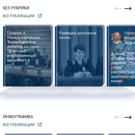
БЕЗ РУБРИКИ
ВСЕ ПУБЛИКАЦИИ
Галерея X
Разведка доложила
Орло
Международных
точно
Влад
Тимербаевских
Андр
дебатов на тему:
“Военный
Доклад ПИР
искусственный
«Новая яде
интеллект в
девятка? Оц
условиях
угроз
глобального
распростра
противостояния
ядерного ор
мировых держав:
мире»
стратегический
ресурс России или
источник новых
угроз национальной
безопасности”
ИНФОГРАФИКА
ВСЕ ПУБЛИКАЦИИ