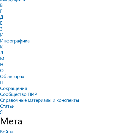
В
Г
Д
Е
З
И
Инфографика
К
Л
М
Н
О
Об авторах
П
Сокращения
Сообщество ПИР
Справочные материалы и конспекты
Статьи
Я
Мета
Войти