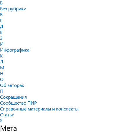
Б
Без рубрики
В
Г
Д
Е
З
И
Инфографика
К
Л
М
Н
О
Об авторах
П
Сокращения
Сообщество ПИР
Справочные материалы и конспекты
Статьи
Я
Мета