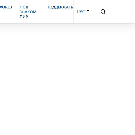
еля – 3 мая, 2006 г.
.WORLD
ПОД
ПОДДЕРЖАТЬ
РУС
ЗНАКОМ
ПИР