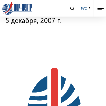
Ядерный Контроль –
РУС
электронный журнал. 29 ноября
– 5 декабря, 2007 г.