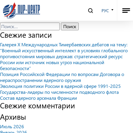
Research and Applied Analysis:
РУС
Ongoing Projects
Найти:
Свежие записи
Галерея X Международных Тимербаевских дебатов на тему:
“Военный искусственный интеллект в условиях глобального
противостояния мировых держав: стратегический ресурс
России или источник новых угроз национальной
безопасности”
Позиция Российской Федерации по вопросам Договора о
нераспространении ядерного оружия
Эволюция политики России в ядерной сфере 1991-2025
Государства-лидеры по численности подводного флота
Состав ядерного арсенала Франции
Свежие комментарии
Архивы
Июль 2026
Январь 2026