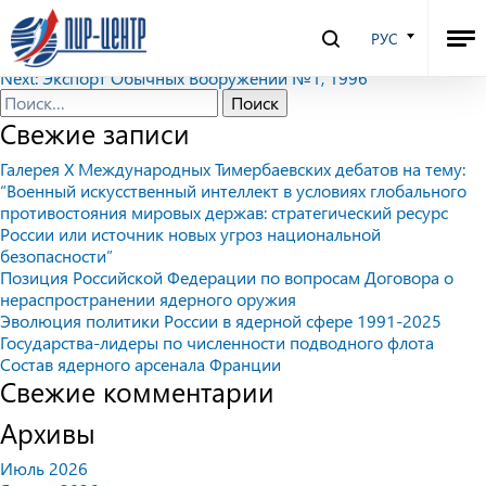
Ядерный Контроль №17, 1996
РУС
Навигация
Previous:
Ядерный Контроль №16, 1996
Next:
Экспорт Обычных Вооружений №1, 1996
по
Найти:
записям
Свежие записи
Галерея X Международных Тимербаевских дебатов на тему:
“Военный искусственный интеллект в условиях глобального
противостояния мировых держав: стратегический ресурс
России или источник новых угроз национальной
безопасности”
Позиция Российской Федерации по вопросам Договора о
нераспространении ядерного оружия
Эволюция политики России в ядерной сфере 1991-2025
Государства-лидеры по численности подводного флота
Состав ядерного арсенала Франции
Свежие комментарии
Архивы
Июль 2026