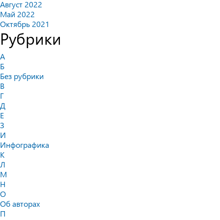
Август 2022
Май 2022
Октябрь 2021
Рубрики
А
Б
Без рубрики
В
Г
Д
Е
З
И
Инфографика
К
Л
М
Н
О
Об авторах
П