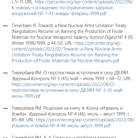
с.5–11. URL:
https://pircenter.org/wp-content/uploads/2022/08/
К-новому-соглашению-по-ограничению-ядерных-
вооружений-№-1-43-январь–февраль-1999.pdf
Timerbaev R. Towards a New Nuclear Arms Limitation Treaty
(Negotiations Resume on Banning the Production of Fissile
Materials for Nuclear Weapons)
Yaderny Kontrol
Digest
№ 4 (9),
Winter 1998/1999. p.44-50. URL:
https://pircenter.org/wp-
content/uploads/2023/02/Towards-a-New-Nuclear-Arms-
Limitation-Treaty-Negotiations-Resume-on-Banning-the-
Production-of-Fissile-Materials-for-Nuclear-Weapons.pdf
Тимербаев Р.М. О перспективах вступления в силу ДВЗЯИ.
Ядерный Контроль
№ 3 (45), май – июнь 1999. c.68–72. URL:
https://pircenter.org/wp-content/uploads/2022/08/О-
перспективах-вступления-в-силу-ДВЗЯИ-№-3-45-май-
июнь-1999.pdf
Тимербаев Р.М. Рецензия на книгу А. Коэна «Израиль и
бомба».
Ядерный Контроль
№ 4 (46), июль – август 1999. c.
85–88. URL:
https://pircenter.org/wp-content/uploads/2022/08/
Израиль-и-бомба-№-4-46-июль-август-1999.pdf
Тимербаев Р.М. А. А. Громыко и проблема ядерного