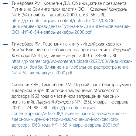
Тимербаев Р.М., Ковчегин Д.А. Об инициативе президента
Путина на Саммите тысячелетия ООН.
Ядерный Контроль
№ 6 (54), ноябрь – декабрь 2000. с. 63–66. URL:
https://pircenter.org/wp-content/uploads/2022/08/Об-
инициативе-президента-Путина-на-Саммите-тысячелетия-
ООН-№-6-54-ноябрь-декабрь-2000.pdf
Тимербаев Р.М. Рецензия на книгу «Индийская ядерная
бомба. Влияние на глобальное распространение».
Ядерный
Контроль
№ 4 (52), июль – август 2000. с. 83–86. URL:
https://pircenter.org/wp-content/uploads/2022/08/Индийская-
ядерная-бомба.-Влияние-на-глобальное-распространение-
№-4-52-июль-август-2000.pdf
Смирнов Ю.Н., Тимербаев Р. М. Первый шаг к благоразумию
в ядерном мире. (К истории заключения Московского
договора 1963 года о частичном запрещении ядерных
испытаний).
Ядерный Контроль
№ 1 (55), январь – февраль
2001. c. 74–88. URL:
https://pircenter.org/wp-
content/uploads/2022/08/Первый-шаг-к-благоразумию-в-
ядерном-мире-К-истории-заключения-Московского-
договора-1963-года-№-1-55-январь-февраль-2001.pdf