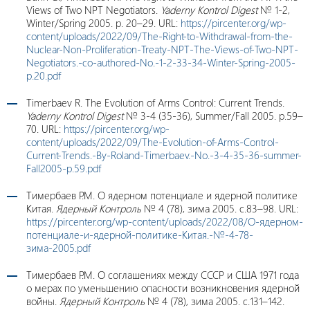
Views of Two NPT Negotiators.
Yaderny Kontrol
Digest
№ 1-2,
Winter/Spring 2005. p. 20–29. URL:
https://pircenter.org/wp-
content/uploads/2022/09/The-Right-to-Withdrawal-from-the-
Nuclear-Non-Proliferation-Treaty-NPT-The-Views-of-Two-NPT-
Negotiators.-co-authored-No.-1-2-33-34-Winter-Spring-2005-
p.20.pdf
Timerbaev R. The Evolution of Arms Control: Current Trends.
Yaderny Kontrol
Digest
№ 3-4 (35-36), Summer/Fall 2005. p.59–
70. URL:
https://pircenter.org/wp-
content/uploads/2022/09/The-Evolution-of-Arms-Control-
Current-Trends.-By-Roland-Timerbaev.-No.-3-4-35-36-summer-
Fall2005-p.59.pdf
Тимербаев Р.М. О ядерном потенциале и ядерной политике
Китая.
Ядерный Контроль
№ 4 (78), зима 2005. c.83–98. URL:
https://pircenter.org/wp-content/uploads/2022/08/О-ядерном-
потенциале-и-ядерной-политике-Китая.-№-4-78-
зима-2005.pdf
Тимербаев Р.М. О соглашениях между СССР и США 1971 года
о мерах по уменьшению опасности возникновения ядерной
войны.
Ядерный Контроль
№ 4 (78), зима 2005. с.131–142.