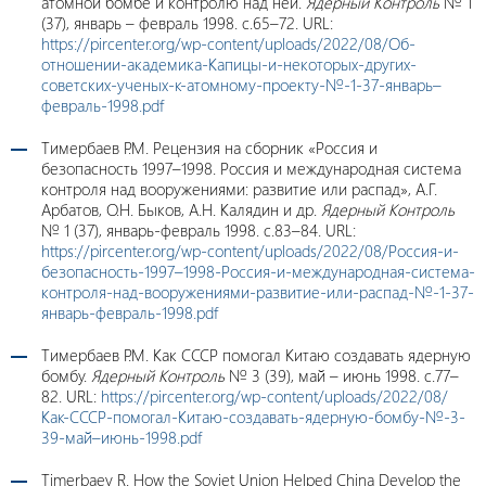
атомной бомбе и контролю над ней.
Ядерный Контроль
№ 1
(37), январь – февраль 1998. с.65–72. URL:
https://pircenter.org/wp-content/uploads/2022/08/Об-
отношении-академика-Капицы-и-некоторых-других-
советских-ученых-к-атомному-проекту-№-1-37-январь–
февраль-1998.pdf
Тимербаев Р.М. Рецензия на сборник «Россия и
безопасность 1997–1998. Россия и международная система
контроля над вооружениями: развитие или распад», А.Г.
Арбатов, О.Н. Быков, А.Н. Калядин и др.
Ядерный Контроль
№ 1 (37), январь-февраль 1998. с.83–84. URL:
https://pircenter.org/wp-content/uploads/2022/08/Россия-и-
безопасность-1997–1998-Россия-и-международная-система-
контроля-над-вооружениями-развитие-или-распад-№-1-37-
январь-февраль-1998.pdf
Тимербаев Р.М. Как СССР помогал Китаю создавать ядерную
бомбу.
Ядерный Контроль
№ 3 (39), май – июнь 1998. c.77–
82. URL:
https://pircenter.org/wp-content/uploads/2022/08/
Как-СССР-помогал-Китаю-создавать-ядерную-бомбу-№-3-
39-май–июнь-1998.pdf
Timerbaev R. How the Soviet Union Helped China Develop the