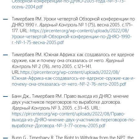
Обзорной-конференции-по-ДНЯО-2005-года.-№-3-73-
осень-2004.pdf
Тимербаев Р.М. Уроки четвертой Обзорной конференции по
ДНЯО 1990 г.
Ядерный Контроль
№ 1 (75), весна 2005. с.171–
177. URL:
https://pircenter.org/wp-content/uploads/2022/08/
Уроки-четвертой-Обзорной-конференции-по-ДНЯО-1990-
г.-№-1-75-весна-2005.pdf
Тимербаев Р.М. Южная Африка: как создавалось ее ядерное
оружие, как и почему она отказалась от него.
Ядерный
Контроль
№ 2 (76), лето 2005. c.121–141.
URL:
https://pircenter.org/wp-content/uploads/2022/08/
Южная-Африка-как-создавалось-ее-ядерное-оружие-как-и-
почему-она-отказалась-от-него.-№-2-76-лето-2005.pdf
Банн Дж., Тимербаев Р.М. Право выхода из ДНЯО: мнение
двух участников переговоров по выработке договора.
Ядерный Контроль
№ 3, 2005. с.31–45. URL:
https://pircenter.org/wp-content/uploads/2022/08/Право-
выхода-из-ДНЯО-мнение-двух-участников-переговоров-по-
выработке-Договора.-№-3-77-осень-2005.pdf
Bunn G., Timerbaev R. The Right to Withdraw from the NPT: the