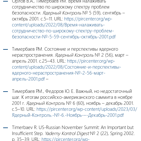
Орлов В.А., Тимербаев Р.М. Время налаживать
сотрудничество по широкому спектру проблем
безопасности.
Ядерный Контроль
№ 5 (59), сентябрь –
октябрь 2001. c.5–11. URL:
https://pircenter.org/wp-
content/uploads/2022/08/Время-налаживать-
сотрудничество-по-широкому-спектру-проблем-
безопасности-№-5-59-сентябрь-октябрь-2001.pdf
Тимербаев Р.М. Состояние и перспективы ядерного
нераспространения.
Ядерный Контроль
№ 2 (56), март –
апрель 2001. c.25–43. URL:
https://pircenter.org/wp-
content/uploads/2022/08/Состояние-и-перспективы-
ядерного-нераспространения-№-2-56-март-
апрель-2001.pdf
–
Тимербаев Р.М., Федоров Ю. Е. Важный, но недостаточный
шаг. К итогам российско-американского саммита в ноябре
2001 г.
Ядерный Контроль
№ 6 (60), ноябрь – декабрь 2001.
с.5–10. URL:
https://pircenter.org/wp-content/uploads/2023/03/
Ядерный-Контроль.-№-6.-Ноябрь-–-Декабрь-2001.pdf
Timerbaev R. US-Russian November Summit: An Important but
Insufficient Step.
Yaderny Kontrol Digest
№ 2 (22), Spring 2002.
p. 35–39. URL:
https://pircenter.org/wp-