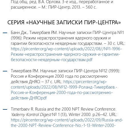
Под общ. ред. В.А. Орлова. 3-е изд., переработанное и
расширенное. – М.: ПИР-Центр, 2013. – 560 с.
СЕРИЯ «НАУЧНЫЕ ЗАПИСКИ ПИР-ЦЕНТРА»
Банн Дж., Тимербаев Р.М. Научные записки ПИР-Центра №1
(1996): Режим нераспространения ядерного оружия и
гарантии безопасности неядерным государствам. – 30 с. URL:
https://pircenter.org/wp-content/uploads/2022/08//№1-1996-
Режим-нераспространения-ядерного-оружия-и-гарантии-
безопасности-неядерным-государствам.pdf
Тимербаев Р.М. Научные записки ПИР-Центра №12 (1999):
Россия и Конференция 2000 года по рассмотрению
действия ДНЯО. – 37 с. URL:
https://pircenter.org/wp-
content/uploads/2022/08/№12-1999-Роланд-Тимербаев.-
Россия-и-Конференция-2000-года-по-рассмотрению-
действия-ДНЯО.pdf
Timerbaev R. Russia and the 2000 NPT Review Conference.
Yaderny Kontrol Digest
№ 1 (13), Winter 2000. p.26–42. URL:
https://pircenter.org/wp-content/uploads/2022/09/Russia-and-
the-2000-NPT-Review-Conference-No.-1-13-Winter-2000-