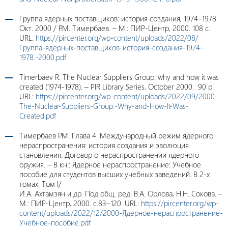
Группа ядерных поставщиков: история создания, 1974–1978.
Окт. 2000 / Р.М. Тимербаев. – М.: ПИР-Центр, 2000. 108 c.
URL:
https://pircenter.org/wp-content/uploads/2022/08/
Группа-ядерных-поставщиков-история-создания-1974-
1978.-2000.pdf
Timerbaev R. The Nuclear Suppliers Group: why and how it was
created (1974-1978). – PIR Library Series, October 2000. 90 p.
URL:
https://pircenter.org/wp-content/uploads/2022/09/2000-
The-Nuclear-Suppliers-Group.-Why-and-How-It-Was-
Created.pdf
Тимербаев Р.М. Глава 4. Международный режим ядерного
нераспространения: история создания и эволюция
становления. Договор о нераспространении ядерного
оружия. – В кн.: Ядерное нераспространение: Учебное
пособие для студентов высших учебных заведений. В 2-х
томах. Том I/
И.А. Ахтамзян и др. Под общ. ред. В.А. Орлова, Н.Н. Сокова. –
М.: ПИР-Центр, 2000. с.83–120. URL:
https://pircenter.org/wp-
content/uploads/2022/12/2000-Ядерное-нераспространение-
Учебное-пособие.pdf