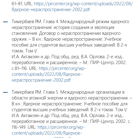
61–81. URL:
https://pircenter.org/wp-content/uploads/2022/08/
Ядерное-нераспространение-2002.pdf
Тимербаев Р.М. Глава 4. Международный режим ядерного
нераспространения: история создания и эволюция
становления. Договор о нераспространении ядерного
оружия. – В кн.: Ядерное нераспространение: Учебное
пособие для студентов высших учебных заведений. В 2-х
томах. Том I/
И.А. Ахтамзян и др. Под общ. ред. В.А. Орлова. 2-е изд.,
переработанное и расширенное. – М.: ПИР-Центр, 2002.
c.81–116. URL:
https://pircenter.org/wp-
content/uploads/2022/08/Ядерное-
нераспространение-2002.pdf
Тимербаев Р.М. Глава 5. Международные организации в
области атомной энергии и ядерного нераспространения. –
В кн.: Ядерное нераспространение: Учебное пособие для
студентов высших учебных заведений. В 2-х томах. Том I/
И.А. Ахтамзян и др. Под общ. ред. В.А. Орлова. 2-е изд.,
переработанное и расширенное. – М.: ПИР-Центр, 2002. с.
116-149. URL:
https://pircenter.org/wp-
content/uploads/2022/08/Ядерное-