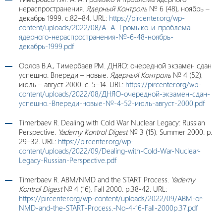
нераспространения.
Ядерный Контроль
№ 6 (48), ноябрь –
декабрь 1999. c.82–84. URL:
https://pircenter.org/wp-
content/uploads/2022/08/А.-А.-Громыко-и-проблема-
ядерного-нераспространения-№-6-48-ноябрь-
декабрь-1999.pdf
Орлов В.А., Тимербаев Р.М. ДНЯО: очередной экзамен сдан
успешно. Впереди – новые.
Ядерный Контроль
№ 4 (52),
июль – август 2000. c. 5–14. URL:
https://pircenter.org/wp-
content/uploads/2022/08/ДНЯО-очередной-экзамен-сдан-
успешно.-Впереди-новые-№-4-52-июль-август-2000.pdf
Timerbaev R. Dealing with Cold War Nuclear Legacy: Russian
Perspective.
Yaderny Kontrol Digest
№ 3 (15), Summer 2000. p.
29–32. URL:
https://pircenter.org/wp-
content/uploads/2022/09/Dealing-with-Cold-War-Nuclear-
Legacy-Russian-Perspective.pdf
Timerbaev R. ABM/NMD and the START Process.
Yaderny
Kontrol
Digest
№ 4 (16), Fall 2000. p.38-42. URL:
https://pircenter.org/wp-content/uploads/2022/09/ABM-or-
NMD-and-the-START-Process.-No-4-16-Fall-2000p.37.pdf