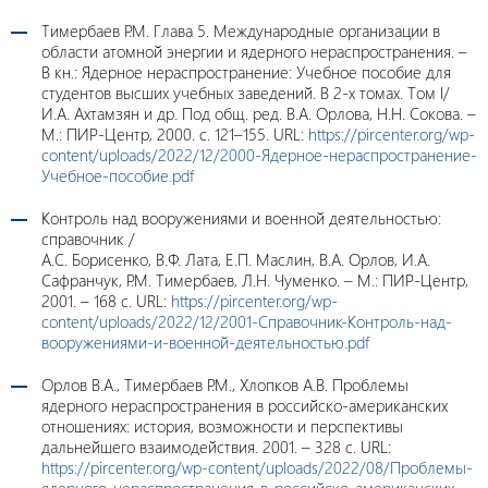
Тимербаев Р.М. Глава 5. Международные организации в
области атомной энергии и ядерного нераспространения. –
В кн.: Ядерное нераспространение: Учебное пособие для
студентов высших учебных заведений. В 2-х томах. Том I/
И.А. Ахтамзян и др. Под общ. ред. В.А. Орлова, Н.Н. Сокова. –
М.: ПИР-Центр, 2000. с. 121–155. URL:
https://pircenter.org/wp-
content/uploads/2022/12/2000-Ядерное-нераспространение-
Учебное-пособие.pdf
Контроль над вооружениями и военной деятельностью:
справочник /
А.С. Борисенко, В.Ф. Лата, Е.П. Маслин, В.А. Орлов, И.А.
Сафранчук, Р.М. Тимербаев, Л.Н. Чуменко. – М.: ПИР-Центр,
2001. – 168 c. URL:
https://pircenter.org/wp-
content/uploads/2022/12/2001-Справочник-Контроль-над-
вооружениями-и-военной-деятельностью.pdf
Орлов В.А., Тимербаев Р.М., Хлопков А.В. Проблемы
ядерного нераспространения в российско-американских
отношениях: история, возможности и перспективы
дальнейшего взаимодействия. 2001. – 328 с. URL:
https://pircenter.org/wp-content/uploads/2022/08/Проблемы-