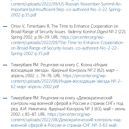
content/uploads/2022/09/US-Russian-November-Summit-An-
Important-but-Insufficient-Step.-co-authored-No.-2-22-Spring-
2002-p.35.pdf
Orlov V., Timerbaev R, The Time to Enhance Cooperation on
Broad Range of Security Issues.
Yaderny Kontrol Digest
№ 2 (22),
Spring 2002. p.36–39. URL:
https://pircenter.org/wp-
content/uploads/2022/09/The-Time-to-Enhance-Cooperation-
on-Broad-Range-of-Security-Issues.-co-authored-No.-2-22-
Spring-2002-p.35.pdf
Тимербаев Р.М. Рецензия на книгу С. Коэна «Индия:
восходящая звезда».
Ядерный Контроль
№ 2 (62), март –
апрель 2002. с. 74–76. URL:
https://pircenter.org/wp-
content/uploads/2022/08/Индия-восходящая-звезда-№-2-
62-март-апрель-2002.pdf
Тимербаев Р.М. Рецензия на книгу «Демократический
контроль над военной сферой в России и странах СНГ» под
ред. А.И. Никитина.
Ядерный Контроль
№ 3 (63), май – июнь
2002. с.85–87. URL:
https://pircenter.org/wp-
content/uploads/2022/08/Демократический-контроль-над-
военной-сферой-в-России-и-странах-СНГ-№-3-63-май-