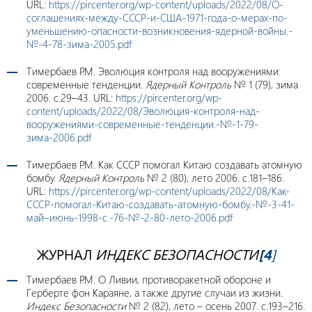
URL:
https://pircenter.org/wp-content/uploads/2022/08/О-
соглашениях-между-СССР-и-США-1971-года-о-мерах-по-
уменьшению-опасности-возникновения-ядерной-войны.-
№-4-78-зима-2005.pdf
Тимербаев Р.М. Эволюция контроля над вооружениями:
современные тенденции.
Ядерный Контроль
№ 1 (79), зима
2006. с.29–43. URL:
https://pircenter.org/wp-
content/uploads/2022/08/Эволюция-контроля-над-
вооружениями-современные-тенденции.-№-1-79-
зима-2006.pdf
Тимербаев Р.М. Как СССР помогал Китаю создавать атомную
бомбу.
Ядерный Контроль
№ 2 (80), лето 2006. c.181–186.
URL:
https://pircenter.org/wp-content/uploads/2022/08/Как-
СССР-помогал-Китаю-создавать-атомную-бомбу.-№-3-41-
май–июнь-1998-с.-76-№-2-80-лето-2006.pdf
ЖУРНАЛ
ИНДЕКС БЕЗОПАСНОСТИ
[4
]
Тимербаев Р.М. О Ливии, противоракетной обороне и
Герберте фон Караяне, а также другие случаи из жизни.
Индекс Безопасности
№ 2 (82), лето – осень 2007. c.193–216.