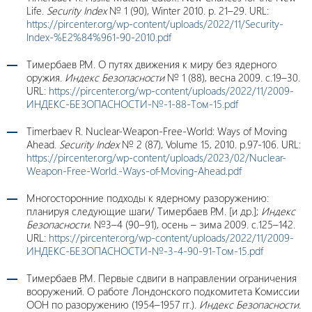
Life.
Security Index
№ 1 (90), Winter 2010. p. 21–29. URL:
https://pircenter.org/wp-content/uploads/2022/11/Security-
Index-%E2%84%961-90-2010.pdf
Тимербаев Р.М. О путях движения к миру без ядерного
оружия.
Индекс Безопасности
№ 1 (88), весна 2009. c.19–30.
URL:
https://pircenter.org/wp-content/uploads/2022/11/2009-
ИНДЕКС-БЕЗОПАСНОСТИ-№-1-88-Том-15.pdf
Timerbaev R. Nuclear-Weapon-Free-World: Ways of Moving
Ahead.
Security Index
№ 2 (87), Volume 15, 2010. p.97-106. URL:
https://pircenter.org/wp-content/uploads/2023/02/Nuclear-
Weapon-Free-World.-Ways-of-Moving-Ahead.pdf
Многосторонние подходы к ядерному разоружению:
планируя следующие шаги/ Тимербаев Р.М. [и др.];
Индекс
Безопасности
. №3–4 (90–91), осень – зима 2009. c.125–142.
URL:
https://pircenter.org/wp-content/uploads/2022/11/2009-
ИНДЕКС-БЕЗОПАСНОСТИ-№-3-4-90-91-Том-15.pdf
Тимербаев Р.М. Первые сдвиги в направлении ограничения
вооружений. О работе Лондонского подкомитета Комиссии
ООН по разоружению (1954–1957 гг.).
Индекс Безопасности.