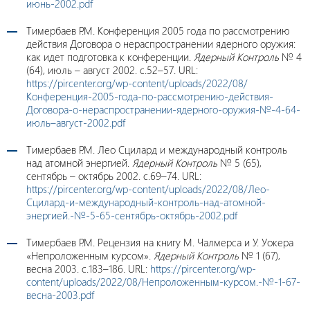
июнь-2002.pdf
Тимербаев Р.М. Конференция 2005 года по рассмотрению
действия Договора о нераспространении ядерного оружия:
как идет подготовка к конференции.
Ядерный Контроль
№ 4
(64), июль – август 2002. c.52–57. URL:
https://pircenter.org/wp-content/uploads/2022/08/
Конференция-2005-года-по-рассмотрению-действия-
Договора-о-нераспространении-ядерного-оружия-№-4-64-
июль–август-2002.pdf
Тимербаев Р.М. Лео Сцилард и международный контроль
над атомной энергией.
Ядерный Контроль
№ 5 (65),
сентябрь – октябрь 2002. c.69–74. URL:
https://pircenter.org/wp-content/uploads/2022/08/Лео-
Сцилард-и-международный-контроль-над-атомной-
энергией.-№-5-65-сентябрь-октябрь-2002.pdf
Тимербаев Р.М. Рецензия на книгу М. Чалмерса и У. Уокера
«Непроложенным курсом».
Ядерный Контроль
№ 1 (67),
весна 2003. с.183–186. URL:
https://pircenter.org/wp-
content/uploads/2022/08/Непроложенным-курсом.-№-1-67-
весна-2003.pdf