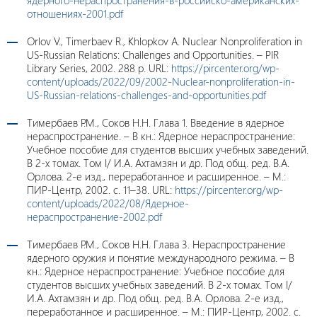
ядерного-нераспространения-в-российско-американских-
отношениях-2001.pdf
Orlov V., Timerbaev R., Khlopkov A. Nuclear Nonproliferation in
US-Russian Relations: Challenges and Opportunities. – PIR
Library Series, 2002. 288 p. URL:
https://pircenter.org/wp-
content/uploads/2022/09/2002-Nuclear-nonproliferation-in-
US-Russian-relations-challenges-and-opportunities.pdf
Тимербаев Р.М., Соков Н.Н. Глава 1. Введение в ядерное
нераспространение. – В кн.: Ядерное нераспространение:
Учебное пособие для студентов высших учебных заведений.
В 2-х томах. Том I/ И.А. Ахтамзян и др. Под общ. ред. В.А.
Орлова. 2-е изд., переработанное и расширенное. – М.:
ПИР-Центр, 2002. c. 11–38. URL:
https://pircenter.org/wp-
content/uploads/2022/08/Ядерное-
нераспространение-2002.pdf
Тимербаев Р.М., Соков Н.Н. Глава 3. Нераспространение
ядерного оружия и понятие международного режима. – В
кн.: Ядерное нераспространение: Учебное пособие для
студентов высших учебных заведений. В 2-х томах. Том I/
И.А. Ахтамзян и др. Под общ. ред. В.А. Орлова. 2-е изд.,
переработанное и расширенное. – М.: ПИР-Центр, 2002. c.