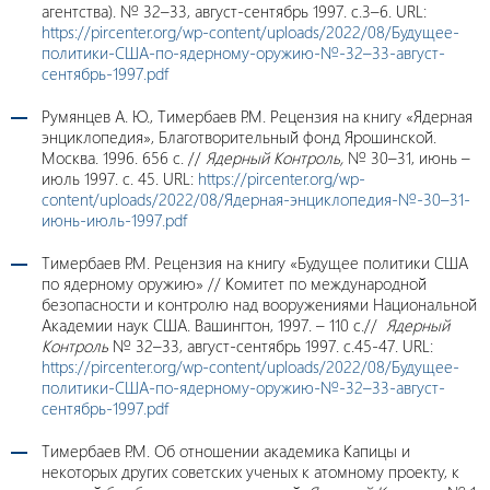
агентства). № 32–33, август-сентябрь 1997. c.3–6. URL:
https://pircenter.org/wp-content/uploads/2022/08/Будущее-
политики-США-по-ядерному-оружию-№-32–33-август-
сентябрь-1997.pdf
Румянцев А. Ю., Тимербаев Р.М. Рецензия на книгу «Ядерная
энциклопедия», Благотворительный фонд Ярошинской.
Москва. 1996. 656 с. //
Ядерный Контроль,
№ 30–31, июнь –
июль 1997. c. 45. URL:
https://pircenter.org/wp-
content/uploads/2022/08/Ядерная-энциклопедия-№-30–31-
июнь-июль-1997.pdf
Тимербаев Р.М. Рецензия на книгу «Будущее политики США
по ядерному оружию» // Комитет по международной
безопасности и контролю над вооружениями Национальной
Академии наук США. Вашингтон, 1997. – 110 с.//
Ядерный
Контроль
№ 32–33, август-сентябрь 1997. с.45-47. URL:
https://pircenter.org/wp-content/uploads/2022/08/Будущее-
политики-США-по-ядерному-оружию-№-32–33-август-
сентябрь-1997.pdf
Тимербаев Р.М. Об отношении академика Капицы и
некоторых других советских ученых к атомному проекту, к