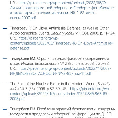
URL:
https://pircenter.org/wp-content/uploads/2022/08/О-
Ливии-противоракетной-обороне-и-Герберте-фон-Караяне-
а-также-другие-случаи-из-жизни.-№-2-82-лето-
осень-2007.pdf
Timerbaev R. On Libya, Antimissile Defense, as Well as Other
Autobiographical Events.
Security Index
№1 (83), 2008. p.111–124.
URL:
https://pircenter.org/wp-
content/uploads/2023/03/Timerbaev-R.-On-Libya-Antimissile-
defense.pdf
Тимербаев Р.М. О роли ядерного фактора в современном
мире.
Индекс Безопасности
№ 2 (85), лето 2008. c.25–32.
URL:
https://pircenter.org/wp-content/uploads/2022/11/2008-
ИНДЕКС-БЕЗОПАСНОСТИ-№-2-85-Том-14.pdf
The Role of the Nuclear Factor in the Modern World.
Security
Index
№ 3 (85), 2008. p.82-89. URL
:
https://pircenter.org/wp-
content/uploads/2022/11/Security-Index-%E2%84%963-85-
2008.pdf
Тимербаев Р.М. Проблема гарантий безопасности неядерных
государств в преддверии обзорной конференции по ДНЯО.