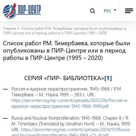
РУС
Главная
Список работ Р.М. Тимербаева, которые были опубликованы в
ПИР-Центре или в период работы в ПИР-Центре (1995 – 2020)
Список работ Р.М. Тимербаева, которые были
опубликованы в ПИР-Центре или в период
работы в ПИР-Центре (1995 – 2020)
СЕРИЯ «ПИР- БИБЛИОТЕКА»
[1]
Россия и ядерное нераспространение, 1945–1968 / Р. М.
Тимербаев. – М.: Наука, 1999. – 383 с. URL:
https://pircenter.org/wp-content/uploads/2022/08/Россия-и-
ядерное-нераспространение-1945-1968-1999.pdf
Russia and Nuclear Nonproliferation, 1945-1968. Chapter 8 / R.
M. Timerbaev [Translated by Jonathan Hunt]. – M.: Nauka, 1999.
URL:
https://pircenter.org/wp-content/uploads/2024/01/Russia-
and-Nuclear-Nonproliferation-1945-1968.-Ch.-8.pdf