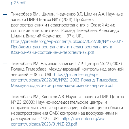
p.25.pdf
Тимербаев Р.М., Шилин, Федченко В.Г., Шилин А.А. Научные
записки ПИР-Центра №17 (2001): Проблемы
распространения и нераспространения в Южной Азии:
состояние и перспективы. Роланд Тимербаев, Александр
Шилин, Виталий Федченко. – 97 с. URL:
https://pircenter.org/wp-content/uploads/2022/08/№17-2001-
Проблемы-распространения-и-нераспространения-в-
Южной-Азии-состояние-и-перспективы.pdf
Тимербаев Р.М. Научные записки ПИР-Центра №22 (2003):
Роланд Тимербаев. Международный контроль над атомной
энергией. – 185 c. URL:
https://pircenter.org/wp-
content/uploads/2022/08/№22-2003-Роланд-Тимербаев.-
Международный-контроль-над-атомной-энергией.pdf
Тимербаев Р.М., Хлопков А.В. Научные записки ПИР-Центра
№ 23 (2003): Научно-исследовательские центры и
неправительственные организации, работающие в области
нераспространения ОМУ, контроля над вооружениями и
разоружения. – 142 с. URL:
https://pircenter.org/wp-
content/uploads/2023/01/NZ-23.pdf