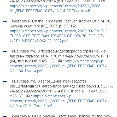
Индекс Безопасности
№ 4 (87), зима 2008. c.69–82. URL:
https://pircenter.org/wp-content/uploads/2022/11/2008-
ИНДЕКС-БЕЗОПАСНОСТИ-№-4-87-Том-14.pdf
Timerbaev R. On the “Threshold” Test Ban Treaties Of 1974–76.
Security Index
№2 (82), 2007. p. 155–162. URL:
https://pircenter.org/wp-content/uploads/2022/09/ON-THE-
THRESHOLD-TEST-BAN-TREATIES-OF-1974-76.-SECURITY-
INDEX-%E2%84%962-82-2007.pdf
Тимербаев Р.М. О пороговых договорах по ограничению
ядерных взрывов 1974–1976 гг.
Индекс Безопасности
№ 1
(84), весна 2008. c.125–132. URL:
https://pircenter.org/wp-
content/uploads/2022/11/2008-ИНДЕКС-БЕЗОПАСНОСТИ-
№-1-84-Том-14.pdf
Тимербаев Р.М. О запрещении производства
расщепляющихся материалов для ядерного оружия. с.25–37.
Индекс Безопасности
№ 3–4 (90–91), осень – зима 2009.
c.25–37. URL:
https://pircenter.org/wp-
content/uploads/2022/11/2009-ИНДЕКС-БЕЗОПАСНОСТИ-
№-3-4-90-91-Том-15.pdf
Timerbaev R. Fissile Material Cutoff: New Chances for the New