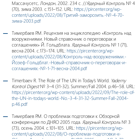
Массачусетс, Лондон, 2002. 234 с. //
Ядерный Контроль
№ 4
(70), зима 2003. c.151–152. URL:
https://pircenter.org/wp-
content/uploads/2022/08/Тритий-заморозить.-№-4-70-
зима-2003.pdf
Тимербаев Р.М. Рецензия на энциклопедию «Контроль над
вооружениями. Новый справочник о переговорах и
соглашениях» Й. Гольдблата.
Ядерный Контроль
№ 1 (71),
весна 2004. с.173–174. URL:
https://pircenter.org/wp-
content/uploads/2022/08/Контроль-над-вооружениями.-
Йозеф-Гольдблат.-Новый-справочник-о-переговорах-и-
соглашениях.-№-1-71-весна-2004.pdf
Timerbaev R. The Role of The UN in Today’s World.
Yaderny
Kontrol
Digest
№ 3–4 (31-32), Summer/Fall 2004. p.46–58. URL:
https://pircenter.org/wp-content/uploads/2022/09/The-role-of-
the-UN-in-todays-world.-No.-3-4-31-32-Summer-Fall-2004-
p.46.pdf
Тимербаев Р.М. О проблемах подготовки к Обзорной
конференции по ДНЯО 2005 года.
Ядерный Контроль
№ 3
(73), осень 2004. с.101–105. URL:
https://pircenter.org/wp-
content/uploads/2022/08/О-проблемах-подготовки-к-