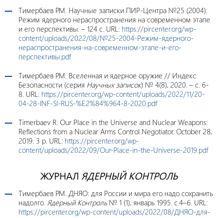
Тимербаев Р.М. Научные записки ПИР-Центра №25 (2004):
Режим ядерного нераспространения на современном этапе
и его перспективы. – 124 c. URL:
https://pircenter.org/wp-
content/uploads/2022/08/№25-2004-Режим-ядерного-
нераспространения-на-современном-этапе-и-его-
перспективы.pdf
Тимербаев Р.М. Вселенная и ядерное оружие // Индекс
Безопасности (серия
Научных записок
) № 4(8), 2020. – c. 6-
8. URL:
https://pircenter.org/wp-content/uploads/2022/11/20-
04-28-INF-SI-RUS-%E2%84%964-8-2020.pdf
Timerbaev R. Our Place in the Universe and Nuclear Weapons:
Reflections from a Nuclear Arms Control Negotiator. October 28,
2019. 3 p. URL:
https://pircenter.org/wp-
content/uploads/2022/09/Our-Place-in-the-Universe-2019.pdf
ЖУРНАЛ
ЯДЕРНЫЙ КОНТРОЛЬ
Тимербаев Р.М. ДНЯО: для России и мира его надо сохранить
надолго.
Ядерный Контроль
№ 1 (1), январь 1995. с.4–6. URL:
https://pircenter.org/wp-content/uploads/2022/08/ДНЯО-для-