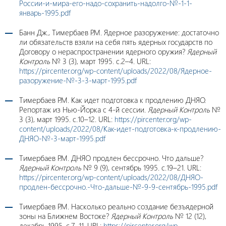
России-и-мира-его-надо-сохранить-надолго-№-1-1-
январь-1995.pdf
Банн Дж., Тимербаев Р.М. Ядерное разоружение: достаточно
ли обязательств взяли на себя пять ядерных государств по
Договору о нераспространении ядерного оружия?
Ядерный
Контроль
№ 3 (3), март 1995. с.2–4. URL:
https://pircenter.org/wp-content/uploads/2022/08/Ядерное-
разоружение-№-3-3-март-1995.pdf
Тимербаев Р.М. Как идет подготовка к продлению ДНЯО.
Репортаж из Нью-Йорка с 4-й сессии.
Ядерный Контроль
№
3 (3), март 1995. c.10–12. URL:
https://pircenter.org/wp-
content/uploads/2022/08/Как-идет-подготовка-к-продлению-
ДНЯО-№-3-март-1995.pdf
Тимербаев Р.М. ДНЯО продлен бессрочно. Что дальше?
Ядерный Контроль
№ 9 (9), сентябрь 1995. c.19–21. URL:
https://pircenter.org/wp-content/uploads/2022/08/ДНЯО-
продлен-бессрочно.-Что-дальше-№-9-9-сентябрь-1995.pdf
Тимербаев Р.М. Насколько реально создание безъядерной
зоны на Ближнем Востоке?
Ядерный Контроль
№ 12 (12),
декабрь 1995. c.7–11. URL:
https://pircenter.org/wp-