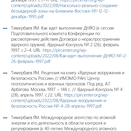
content/uploads/2022/08/Насколько-реально-создание-
безъядерной-зоны-на-Ближнем-Востоке-№-12-12-
декабрь-1995.pdf
Тимербаев Р.М. Как идет выполнение ДНЯО (к сессии
Подготовительного комитета Конференции по
рассмотрению действия Договора о нераспространении
ядерного оружия).
Ядерный Контроль
№ 2 (26), февраль
1997. c.2–4. URL:
https://pircenter.org/wp-
content/uploads/2022/08/Как-идет-выполнение-ДНЯО-№-2-
26-февраль-1997.pdf
Тимербаев Р.М. Рецензия на книгу «Ядерные вооружения и
безопасность России» // ИМЭМО РАН, Центр
геополитических и военных прогнозов. Под ред. А.Г.
Арбатова. Москва, 1997. – 148 с. //
Ядерный Контроль
№ 4
(28), апрель 1997. c.22. URL:
https://pircenter.org/wp-
content/uploads/2022/08/Ядерные-вооружения-и-
безопасность-России-№-4-28-апрель-1997.pdf
Тимербаев Р.М. Международное агентство по атомной
энергии и его деятельность в области контроля и
регулирования (к 40-летию Международного атомного