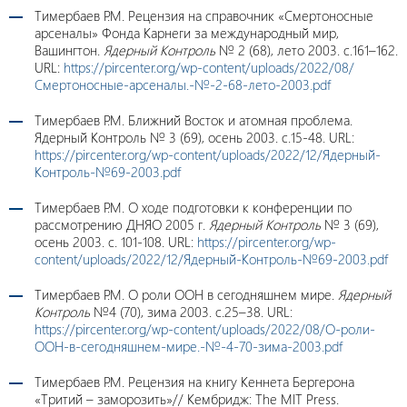
Тимербаев Р.М. Рецензия на справочник «Смертоносные
арсеналы» Фонда Карнеги за международный мир,
Вашингтон.
Ядерный Контроль
№ 2 (68), лето 2003. с.161–162.
URL:
https://pircenter.org/wp-content/uploads/2022/08/
Смертоносные-арсеналы.-№-2-68-лето-2003.pdf
Тимербаев Р.М. Ближний Восток и атомная проблема.
Ядерный Контроль № 3 (69), осень 2003. с.15-48. URL:
https://pircenter.org/wp-content/uploads/2022/12/Ядерный-
Контроль-№69-2003.pdf
Тимербаев Р.М. О ходе подготовки к конференции по
рассмотрению ДНЯО 2005 г.
Ядерный Контроль
№ 3 (69),
осень 2003. с. 101-108. URL:
https://pircenter.org/wp-
content/uploads/2022/12/Ядерный-Контроль-№69-2003.pdf
Тимербаев Р.М. О роли ООН в сегодняшнем мире.
Ядерный
Контроль
№4 (70), зима 2003. с.25–38. URL:
https://pircenter.org/wp-content/uploads/2022/08/О-роли-
ООН-в-сегодняшнем-мире.-№-4-70-зима-2003.pdf
Тимербаев Р.М. Рецензия на книгу Кеннета Бергерона
«Тритий – заморозить»// Кембридж: The MIT Press.