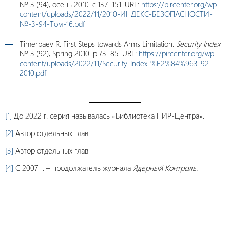
№ 3 (94), осень 2010. c.137–151. URL:
https://pircenter.org/wp-
content/uploads/2022/11/2010-ИНДЕКС-БЕЗОПАСНОСТИ-
№-3-94-Том-16.pdf
Timerbaev R. First Steps towards Arms Limitation.
Security Index
№ 3 (92), Spring 2010. p.73–85. URL:
https://pircenter.org/wp-
content/uploads/2022/11/Security-Index-%E2%84%963-92-
2010.pdf
[1]
До 2022 г. серия называлась «Библиотека ПИР-Центра».
[2]
Автор отдельных глав.
[3]
Автор отдельных глав
[4]
С 2007 г. – продолжатель журнала
Ядерный Контроль.