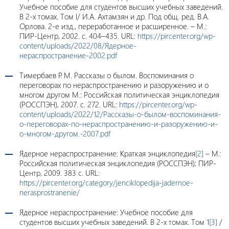
Учебное пособие для студентов высших учебных заведений.
В 2-х томах. Том I/ И.А. Ахтамзян и др. Под общ. ред. В.А.
Орлова. 2-е изд., переработанное и расширенное. – М.:
ПИР-Центр, 2002. с. 404–435. URL:
https://pircenter.org/wp-
content/uploads/2022/08/Ядерное-
нераспространение-2002.pdf
Тимербаев Р. М. Рассказы о былом. Воспоминания о
переговорах по нераспространению и разоружению и о
многом другом М.: Российская политическая энциклопедия
(РОССПЭН), 2007. с. 272. URL:
https://pircenter.org/wp-
content/uploads/2022/12/Рассказы-о-былом-воспоминания-
о-переговорах-по-нераспространению-и-разоружению-и-
о-многом-другом.-2007.pdf
Ядерное нераспространение: Краткая энциклопедия
[2]
– М.:
Российская политическая энциклопедия (РОССПЭН); ПИР-
Центр, 2009. 383 c. URL:
https://pircenter.org/category/jenciklopedija-jadernoe-
nerasprostranenie/
Ядерное нераспространение: Учебное пособие для
студентов высших учебных заведений. В 2-х томах. Том 1
[3]
/