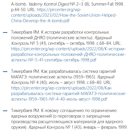
A-bomb.
Yaderny Kontrol
Digest
№ 2–3 (8), Summer-Fall 1998.
p.44-50. URL:
https://pircenter.org/wp-
content/uploads/2023/02/How-the-Soviet-Union-Helped-
China-Develop-the-A-bomb.pdf
Тимербаев Р.М. К истории разработки контрольных
положений ДНЯО (политические аспекты).
Ядерный
Контроль
№ 5 (41), сентябрь – октябрь 1998. с.68–84. URL:
https://pircenter.org/wp-content/uploads/2022/08/К-истории-
разработки-контрольных-положений-ДНЯО-политические-
аспекты-№-5-41-сентябрь–октябрь-1998.pdf
Тимербаев Р.М. Как разрабатывалась система гарантий
МАГАТЭ: политические аспекты (1959–1965).
Ядерный
Контроль
№ 4 (40), июль – август 1998. c.68–80. URL:
https://pircenter.org/wp-content/uploads/2022/08/Как-
разрабатывалась-система-гарантий-МАГАТЭ-политические-
аспекты-1959–1965-№-4-40-июль-август-1998.pdf
Тимербаев Р.М. К новому соглашению по ограничению
ядерных вооружений (о переговорах о запрещении
производства расщепляющихся материалов для ядерного
оружия).
Ядерный Контроль
№ 1 (43), январь – февраль 1999.