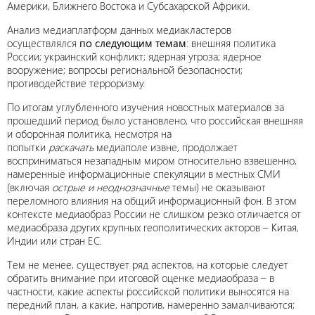
Америки, Ближнего Востока и Субсахарской Африки.
Анализ медиаплатформ данных медиакластеров
осуществлялся
по следующим темам
: внешняя политика
России; украинский конфликт; ядерная угроза; ядерное
вооружение; вопросы региональной безопасности;
противодействие терроризму.
По итогам углубленного изучения новостных материалов за
прошедший период было установлено, что российская внешняя
и оборонная политика, несмотря на
попытки
раскачать
медиаполе извне, продолжает
восприниматься незападным миром относительно взвешенно,
намеренные информационные спекуляции в местных СМИ
(включая
острые и неоднозначные
темы) не оказывают
переломного влияния на общий информационный фон. В этом
контексте медиаобраз России не слишком резко отличается от
медиаобраза других крупных геополитических акторов – Китая,
Индии или стран ЕС.
Тем не менее, существует ряд аспектов, на которые следует
обратить внимание при итоговой оценке медиаобраза – в
частности, какие аспекты российской политики выносятся на
передний план, а какие, напротив, намеренно замалчиваются;