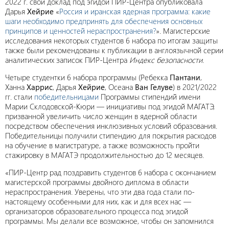
2022 г. свой доклад под эгидой ПИР-Центра опубликовала
Дарья
Хейрие
«
Россия и иранская ядерная программа: какие
шаги необходимо предпринять для обеспечения основных
принципов и ценностей нераспространения?
». Магистерские
исследования некоторых студентов 6 набора по итогам защиты
также были рекомендованы к публикации в англоязычной серии
аналитических записок ПИР-Центра
Индекс безопасности
.
Четыре студентки 6 набора программы (Ребекка
Пантани
,
Ханна
Харрис
, Дарья
Хейрие
, Осеана
Ван Гелуве
) в 2021/2022
гг. стали
победительницами
Программы стипендий имени
Марии Склодовской-Кюри — инициативы под эгидой МАГАТЭ,
призванной увеличить число женщин в ядерной области
посредством обеспечения инклюзивных условий образования.
Победительницы получили стипендию для покрытия расходов
на обучение в магистратуре, а также возможность пройти
стажировку в МАГАТЭ продолжительностью до 12 месяцев.
«ПИР-Центр рад поздравить студентов 6 набора с окончанием
магистерской программы двойного диплома в области
нераспространения. Уверены, что эти два года стали по-
настоящему особенными для них, как и для всех нас —
организаторов образовательного процесса под эгидой
программы. Мы делали все возможное, чтобы он запомнился