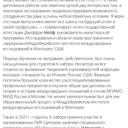
дипломных работах они охватили целый ряд интересных тем, а
некоторые исследования продемонстрировали возможность
сотрудничества даже в очень неблагоприятных условиях. Я верю,
что наши выпускники имеют все шансы на будущий успех в
своей профессии», — комментирует итоги государственной
аттестации Джеффри
Нопф
, руководитель магистерской
программы
Исследования в области нераспространения и
терроризма
Миддлберийского института международных
исследований в Монтерее, США.
Период обучения на программе, действительно, был очень
насыщенным для студентов 6 набора. Несмотря на все
сложности, вызванные пандемией коронавирусной инфекции,
молодые специалисты из Италии, России, США, Франции
посетили большое количество узкоспециализированных,
профильных предметов и изучили общие дисциплины по
теории и истории международных отношений в стенах МГИМО
МИД России в Москве. Не менее увлекательным был для них
образовательный процесс в Миддлберийском институте
международных исследований в Монтерее.
Также в 2021 г. студенты 6 набора приняли участие в
организованных ПИР-Центром занятиях специального
корреспондента ИД
Коммерсантъ
Елены
Черненко
и