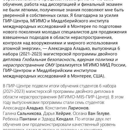
обучение, работа над диссертацией и финальный экзамен
не были лёгкими, полученные знания позволяют мне быть
уверенной в собственных силах. Я благодарна за усилия
ПИР-Центра, МГИМО и Миддлберийского института
международных исследований в Монтерее по подготовке
нового поколения молодых специалистов для продвижения
взвешенных подходов в области нераспространения,
контроля над вооружениями и мирного использования
атомной энергии», — Александра Аладько, выпускница 6
набора (2021-2023) магистерской программы двойного
диплома
Глобальная безопасность, ядерная политика и
нераспространение ОМУ
(реализуется МГИМО МИД России,
ПИР-Центром и Миддлберийским институтом
международных исследований в Монтерее, США).
В ПИР-Центре подвели итоги обучения студентов 6 набора
(2021-2023) магистерской программы двойного диплома в
области нераспространения (МГИМО-MIIS-ПИР-Центр). В этом
году выпускниками программы стали семь студентов:
Александра
Аладько
, Константин
Ларионов
,
Галина
Сальникова
, Дарья
Хейрие
, Осеана
Ван Гелуве
,
Ребекка
Пантани
и Эдвард
Кендалл
. По итогам двух лет
обучения они продемонстрировали качественный уровень
подготовки, сдали выпускные экзамены и защитили