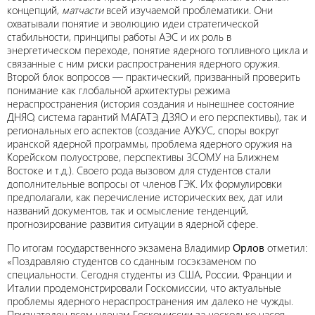
концепций,
матчасти
всей изучаемой проблематики. Они
охватывали понятие и эволюцию идеи стратегической
стабильности, принципы работы АЭС и их роль в
энергетическом переходе, понятие ядерного топливного цикла и
связанные с ним риски распространения ядерного оружия.
Второй блок вопросов — практический, призванный проверить
понимание как глобальной архитектуры режима
нераспространения (история создания и нынешнее состояние
ДНЯО, система гарантий МАГАТЭ, ДЗЯО и его перспективы), так и
региональных его аспектов (создание АУКУС, споры вокруг
иранской ядерной программы, проблема ядерного оружия на
Корейском полуострове, перспективы ЗСОМУ на Ближнем
Востоке и т.д.). Своего рода вызовом для студентов стали
дополнительные вопросы от членов ГЭК. Их формулировки
предполагали, как перечисление исторических вех, дат или
названий документов, так и осмысление тенденций,
прогнозирование развития ситуации в ядерной сфере.
По итогам государственного экзамена Владимир
Орлов
отметил:
«Поздравляю студентов со сданным госэкзаменом по
специальности. Сегодня студенты из США, России, Франции и
Италии продемонстрировали Госкомиссии, что актуальные
проблемы ядерного нераспространения им далеко не чужды.
Признателен всем членам Госкомиссии за несколько часов