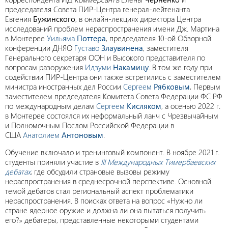
председателя Совета ПИР-Центра генерал-лейтенанта
Евгения
Бужинского
, в онлайн-лекциях директора Центра
исследований проблем нераспространения имени Дж. Мартина
в Монтерее
Уильяма
Поттера
, председателя 10-ой Обзорной
конференции ДНЯО
Густаво
Злаувинена
, заместителя
Генерального секретаря ООН и Высокого представителя по
вопросам разоружения
Идзуми
Накамицу
. В том же году при
содействии ПИР-Центра они также встретились с заместителем
министра иностранных дел России
Сергеем
Рябковым
, Первым
заместителем председателя Комитета Совета Федерации ФС РФ
по международным делам
Сергеем
Кисляком
, а осенью 2022 г.
в Монтерее состоялся их неформальный ланч с Чрезвычайным
и Полномочным Послом Российской Федерации в
США
Анатолием
Антоновым
.
Обучение включало и тренинговый компонент. В ноябре 2021 г.
студенты приняли участие в
III Международных Тимербаевских
дебатах
, где обсудили страновые вызовы режиму
нераспространения в среднесрочной перспективе. Основной
темой дебатов стал региональный аспект проблематики
нераспространения. В поисках ответа на вопрос «Нужно ли
стране ядерное оружие и должна ли она пытаться получить
его?» дебатеры, представленные некоторыми студентами