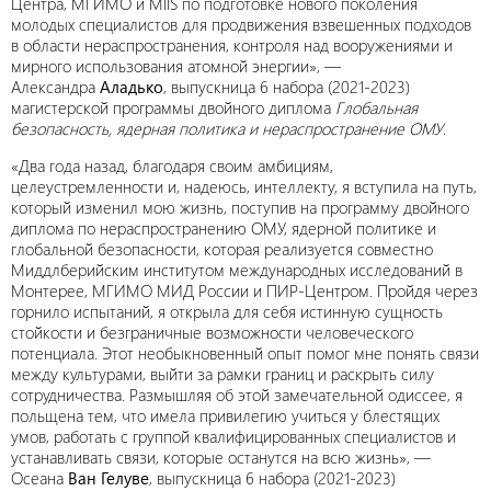
Центра, МГИМО и MIIS по подготовке нового поколения
молодых специалистов для продвижения взвешенных подходов
в области нераспространения, контроля над вооружениями и
мирного использования атомной энергии», —
Александра
Аладько
, выпускница 6 набора (2021-2023)
магистерской программы двойного диплома
Глобальная
безопасность, ядерная политика и нераспространение ОМУ
.
«Два года назад, благодаря своим амбициям,
целеустремленности и, надеюсь, интеллекту, я вступила на путь,
который изменил мою жизнь, поступив на программу двойного
диплома по нераспространению ОМУ, ядерной политике и
глобальной безопасности, которая реализуется совместно
Миддлберийским институтом международных исследований в
Монтерее, МГИМО МИД России и ПИР-Центром. Пройдя через
горнило испытаний, я открыла для себя истинную сущность
стойкости и безграничные возможности человеческого
потенциала. Этот необыкновенный опыт помог мне понять связи
между культурами, выйти за рамки границ и раскрыть силу
сотрудничества. Размышляя об этой замечательной одиссее, я
польщена тем, что имела привилегию учиться у блестящих
умов, работать с группой квалифицированных специалистов и
устанавливать связи, которые останутся на всю жизнь», —
Осеана
Ван Гелуве
, выпускница 6 набора (2021-2023)