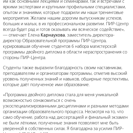
им как основными лекциями и семинарами, так и встречами с
яркими экспертами и крупными профильными специалистами,
опытом и знаниями, которые подарили им наши тренинговые
мероприятия. Желаем нашим дорогим выпускникам успехов,
больших и малых, в их профессиональном развитии. ПИР-Центр
всегда будет рад и готов оказывать им всяческое содействие»,
— отмечает Елена
Карнаухова
, заместитель директора-
директор Образовательной программы ПИР-Центра,
курировавшая обучение студентов 6 набора магистерской
программы двойного диплома в области нераспространения со
стороны ПИР-Центра.
Студенты также выразили благодарность своим наставникам,
преподавателям и организаторам программы, отметив высокий
уровень полученных знаний и навыков, обширные перспективы,
которые даёт полученное ими образование.
«Программа двойного диплома стала для меня уникальной
возможностью ознакомиться с очень
узкоспециализированными дисциплинами и разными методами
организации образовательного процесса. Несмотря на то, что
само обучение, работа над диссертацией и финальный экзамен
не были лёгкими, полученные знания позволяют мне быть
уверенной в собственных силах. Я благодарна за усилия ПИР-