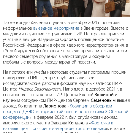
Также в ходе обучения студенты в декабре 2021 г. посетили
неформальное
выездное мероприятие
в Звенигороде. Вместе с
младшими научными сотрудниками ПИР-Центра они приняли
участие в лекции Владимира
Орлова
, посвященной политике
Российской Федерации в сфере ядерного нераспространения, в
тёплой дружеской обстановке подвели предварительные итоги
первого семестра обучения в магистратуре и обсудили
глобальные вопросы международной повестки.
На протяжении учёбы некоторые студенты программы прошли
стажировки в ПИР-Центре, опубликовали свои
исследовательские работы в формате научных записок ПИР-
Центра
Индекс Безопасности
. Например, в декабре 2021 г. в
соавторстве со стажером ПИР-Центра Еленой
Зюлиной
и
научным сотрудником ПИР-Центра Сергеем
Семеновым
вышел
доклад Константина
Ларионова
«
Коалиции в обзорном
процессе ДНЯО: исторический опыт и перспективы X Обзорной
конференции
»; в феврале 2022 г. был опубликован доклад
американского студента Эдварда
Кендалла
«
Форточка в
накаляющихся российско-американских отношениях
»; в марте