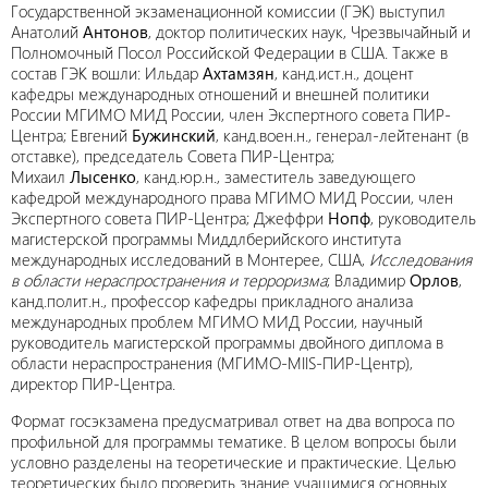
Государственной экзаменационной комиссии (ГЭК) выступил
Анатолий
Антонов
, доктор политических наук, Чрезвычайный и
Полномочный Посол Российской Федерации в США. Также в
состав ГЭК вошли: Ильдар
Ахтамзян
, канд.ист.н., доцент
кафедры международных отношений и внешней политики
России МГИМО МИД России, член Экспертного совета ПИР-
Центра; Евгений
Бужинский
, канд.воен.н., генерал-лейтенант (в
отставке), председатель Совета ПИР-Центра;
Михаил
Лысенко
, канд.юр.н., заместитель заведующего
кафедрой международного права МГИМО МИД России, член
Экспертного совета ПИР-Центра; Джеффри
Нопф
, руководитель
магистерской программы Миддлберийского института
международных исследований в Монтерее, США,
Исследования
в области нераспространения и терроризма
; Владимир
Орлов
,
канд.полит.н., профессор кафедры прикладного анализа
международных проблем МГИМО МИД России, научный
руководитель магистерской программы двойного диплома в
области нераспространения (МГИМО-MIIS-ПИР-Центр),
директор ПИР-Центра.
Формат госэкзамена предусматривал ответ на два вопроса по
профильной для программы тематике. В целом вопросы были
условно разделены на теоретические и практические. Целью
теоретических было проверить знание учащимися основных