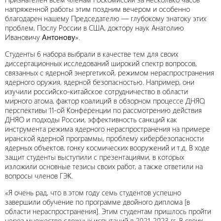
напряженной работы этим поздним вечером и особенно
благодарен нашему Председателю — глубокому знатоку этих
проблем, Послу России в США, доктору наук Анатолию
Ивановичу
Антонову
».
Студенты 6 набора выбрали в качестве тем для своих
диссертационных исследований широкий спектр вопросов,
связанных с ядерной энергетикой, режимом нераспространения
ядерного оружия, ядерной безопасностью. Например, они
изучили российско-китайское сотрудничество в области
мирного атома, фактор коалиций в обзорном процессе ДНЯО,
перспективы 11-ой Конференции по рассмотрению действия
ДНЯО и подходы России, эффективность санкций как
инструмента режима ядерного нераспространения на примере
иранской ядерной программы, проблему кибербезопасности
ядерных объектов, гонку космических вооружений и т.д. В ходе
защит студенты выступили с презентациями, в которых
изложили основные тезисы своих работ, а также ответили на
вопросы членов ГЭК.
«Я очень рад, что в этом году семь студентов успешно
завершили обучение по программе двойного диплома [в
области нераспространения]. Этим студентам пришлось пройти
через множество сложных испытаний в 2021-2023 гг. В своих