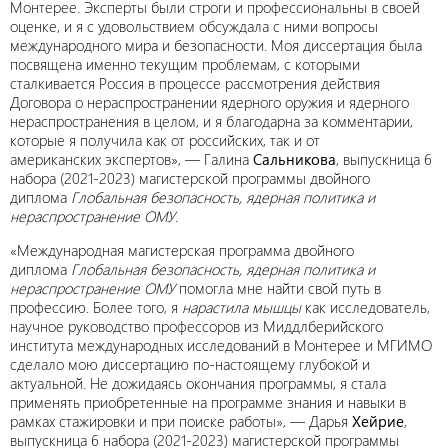
Монтерее. Эксперты были строги и профессиональны в своей
оценке, и я с удовольствием обсуждала с ними вопросы
международного мира и безопасности. Моя диссертация была
посвящена именно текущим проблемам, с которыми
сталкивается Россия в процессе рассмотрения действия
Договора о нераспространении ядерного оружия и ядерного
нераспространения в целом, и я благодарна за комментарии,
которые я получила как от российских, так и от
американских экспертов», — Галина
Сальникова
, выпускница 6
набора (2021-2023) магистерской программы двойного
диплома
Глобальная безопасность, ядерная политика и
нераспространение ОМУ
.
«Международная магистерская программа двойного
диплома
Глобальная безопасность, ядерная политика и
нераспространение ОМУ
помогла мне найти свой путь в
профессию. Более того, я
нарастила мышцы
как исследователь,
научное руководство профессоров из Миддлберийского
института международных исследований в Монтерее и МГИМО
сделало мою диссертацию по-настоящему глубокой и
актуальной. Не дожидаясь окончания программы, я стала
применять приобретенные на программе знания и навыки в
рамках стажировки и при поиске работы», — Дарья
Хейрие
,
выпускница 6 набора (2021-2023) магистерской программы