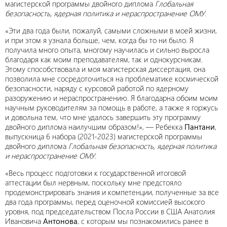
магистерской программы двойного диплома
Глобальная
безопасность, ядерная политика и нераспространение ОМУ
.
«Эти два года были, пожалуй, самыми сложными в моей жизни,
и при этом я узнала больше, чем, когда бы то ни было. Я
получила много опыта, многому научилась и сильно выросла
благодаря как моим преподавателям, так и однокурсникам.
Этому способствовала и моя магистерская диссертация, она
позволила мне сосредоточиться на проблематике космической
безопасности, наряду с курсовой работой по ядерному
разоружению и нераспространению. Я благодарна обоим моим
научным руководителям за помощь в работе, а также я горжусь
и довольна тем, что мне удалось завершить эту программу
двойного диплома наилучшим образом!», — Ребекка
Пантани
,
выпускница 6 набора (2021-2023) магистерской программы
двойного диплома
Глобальная безопасность, ядерная политика
и нераспространение ОМУ
.
«Весь процесс подготовки к государственной итоговой
аттестации был нервным, поскольку мне предстояло
продемонстрировать знания и компетенции, полученные за все
два года программы, перед оценочной комиссией высокого
уровня, под председательством Посла России в США Анатолия
Ивановича
Антонова
, с которым мы познакомились ранее в